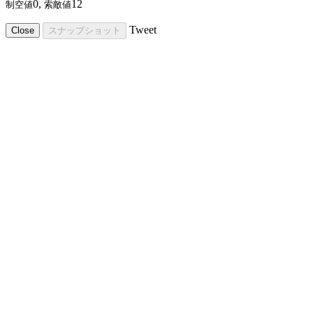
0,
12
制空値
索敵値
Tweet
Close
スナップショット