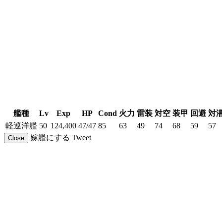
艦種
Lv
Exp
HP
Cond
火力
雷装
対空
装甲
回避
対
軽巡洋艦
50
124,400
47/47
85
63
49
74
68
59
57
嫁艦にする
Tweet
Close