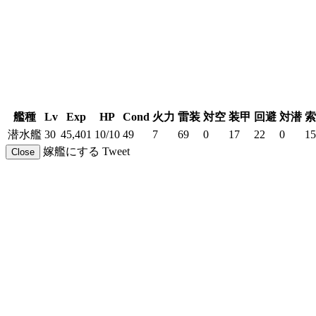
艦種
Lv
Exp
HP
Cond
火力
雷装
対空
装甲
回避
対潜
索
潜水艦
30
45,401
10/10
49
7
69
0
17
22
0
15
嫁艦にする
Tweet
Close