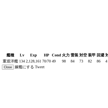
艦種
Lv
Exp
HP
Cond
火力
雷装
対空
装甲
回避
重巡洋艦
134
2,128,161
70/70
49
98
84
73
82
86
4
嫁艦にする
Tweet
Close