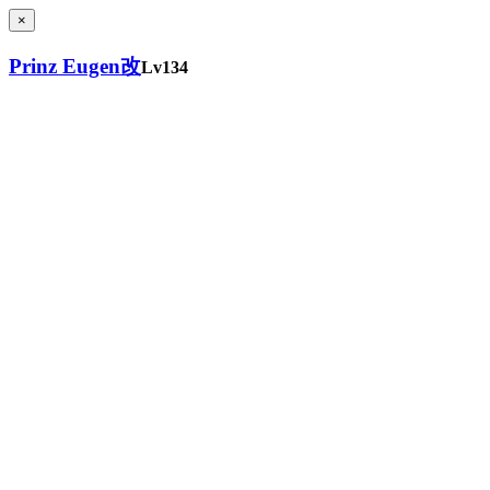
×
Prinz Eugen改
Lv134