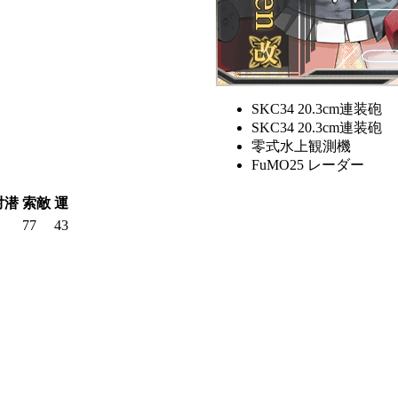
SKC34 20.3cm連装砲
SKC34 20.3cm連装砲
零式水上観測機
FuMO25 レーダー
対潜
索敵
運
77
43