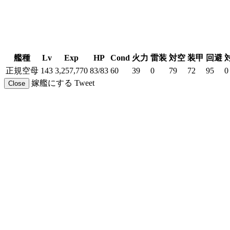
艦種
Lv
Exp
HP
Cond
火力
雷装
対空
装甲
回避
正規空母
143
3,257,770
83/83
60
39
0
79
72
95
0
嫁艦にする
Tweet
Close