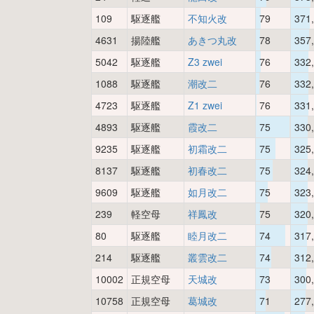
109
駆逐艦
不知火改
79
371
4631
揚陸艦
あきつ丸改
78
357
5042
駆逐艦
Z3 zwei
76
332
1088
駆逐艦
潮改二
76
332
4723
駆逐艦
Z1 zwei
76
331
4893
駆逐艦
霞改二
75
330
9235
駆逐艦
初霜改二
75
325
8137
駆逐艦
初春改二
75
324
9609
駆逐艦
如月改二
75
323
239
軽空母
祥鳳改
75
320
80
駆逐艦
睦月改二
74
317
214
駆逐艦
叢雲改二
74
312
10002
正規空母
天城改
73
300
10758
正規空母
葛城改
71
277