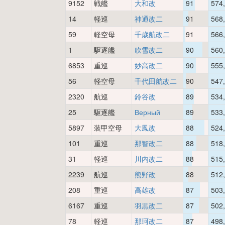
9152
戦艦
大和改
91
574
14
軽巡
神通改二
91
568
59
軽空母
千歳航改二
91
566
1
駆逐艦
吹雪改二
90
560
6853
重巡
妙高改二
90
555
56
軽空母
千代田航改二
90
547
2320
航巡
鈴谷改
89
534
25
駆逐艦
Верный
89
533
5897
装甲空母
大鳳改
88
524
101
重巡
那智改二
88
518
31
軽巡
川内改二
88
515
2239
航巡
熊野改
88
512
208
重巡
高雄改
87
503
6167
重巡
羽黒改二
87
502
78
軽巡
那珂改二
87
498