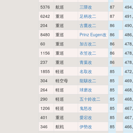
5376
航巡
三隈改
87
494
6242
重巡
足柄改二
87
491
204
重巡
古鷹改二
86
490
8480
重巡
Prinz Eugen改
86
486
60
重巡
加古改二
86
478
1156
重巡
衣笠改二
86
478
237
重巡
青葉改
86
478
1855
軽巡
名取改
85
472
304
軽空母
龍驤改二
85
469
264
軽巡
球磨改
85
468
290
軽巡
五十鈴改二
85
468
1206
軽巡
鬼怒改
85
467
401
重巡
愛宕改
85
467
346
航戦
伊勢改
85
466