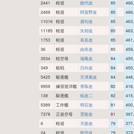
2441
軽巡
能代改
85
466
2469
軽巡
阿賀野改
85
466
11016
軽巡
酒匂改
85
463
11185
軽巡
矢矧改
85
463
1753
軽巡
長良改
85
461
36
軽巡
由良改
85
459
3534
軽空母
瑞鳳改
84
455
349
航戦
日向改
84
450
5425
駆逐艦
天津風改
84
448
9959
練習巡洋艦
香取改
82
416
138
駆逐艦
暁改二
82
415
5389
工作艦
明石改
81
400
7378
正規空母
雲龍改
81
397
6
軽巡
天龍改
79
377
24
軽巡
龍田改
79
373