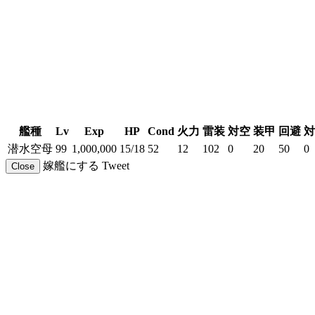
艦種
Lv
Exp
HP
Cond
火力
雷装
対空
装甲
回避
対
潜水空母
99
1,000,000
15/18
52
12
102
0
20
50
0
嫁艦にする
Tweet
Close