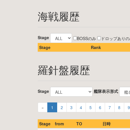
海戦履歴
Stage
BOSSのみ
ドロップありの
Stage
Rank
羅針盤履歴
Stage
艦隊表示形式
«
1
2
3
4
5
6
7
8
9
Stage
from
TO
日時