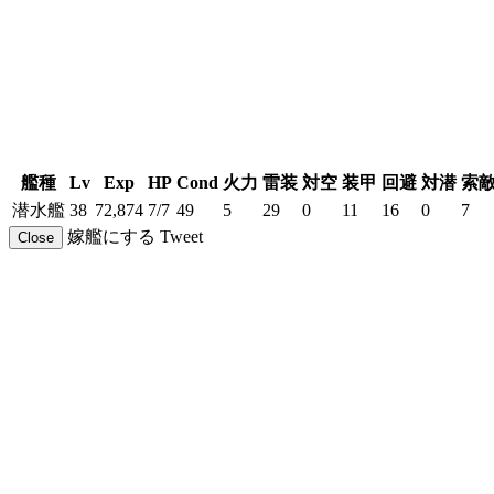
艦種
Lv
Exp
HP
Cond
火力
雷装
対空
装甲
回避
対潜
索
潜水艦
38
72,874
7/7
49
5
29
0
11
16
0
7
嫁艦にする
Tweet
Close