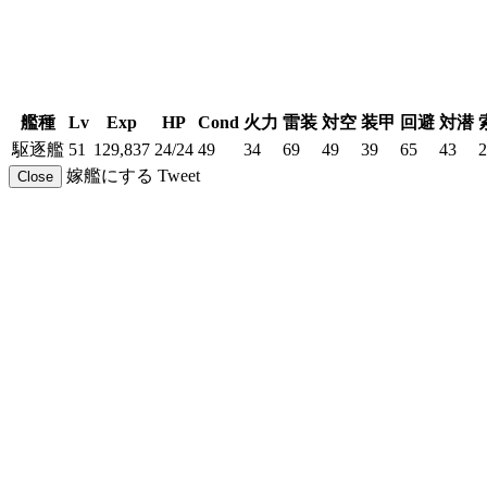
艦種
Lv
Exp
HP
Cond
火力
雷装
対空
装甲
回避
対潜
駆逐艦
51
129,837
24/24
49
34
69
49
39
65
43
2
嫁艦にする
Tweet
Close