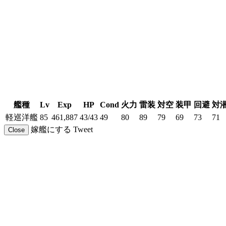
艦種
Lv
Exp
HP
Cond
火力
雷装
対空
装甲
回避
対
軽巡洋艦
85
461,887
43/43
49
80
89
79
69
73
71
嫁艦にする
Tweet
Close