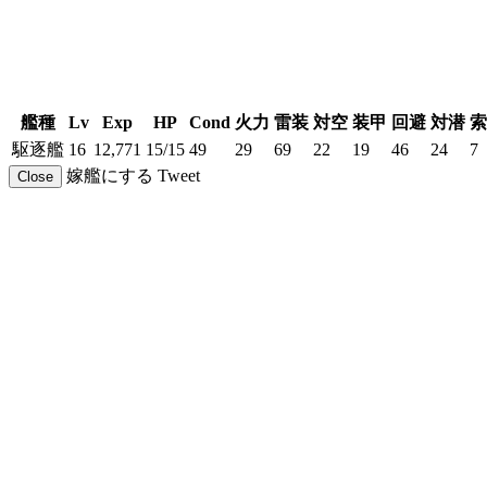
艦種
Lv
Exp
HP
Cond
火力
雷装
対空
装甲
回避
対潜
索
駆逐艦
16
12,771
15/15
49
29
69
22
19
46
24
7
嫁艦にする
Tweet
Close