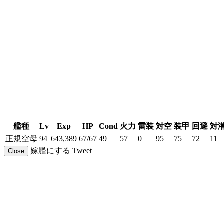
艦種
Lv
Exp
HP
Cond
火力
雷装
対空
装甲
回避
対
正規空母
94
643,389
67/67
49
57
0
95
75
72
11
嫁艦にする
Tweet
Close