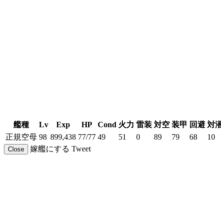
艦種
Lv
Exp
HP
Cond
火力
雷装
対空
装甲
回避
対
正規空母
98
899,438
77/77
49
51
0
89
79
68
10
嫁艦にする
Tweet
Close