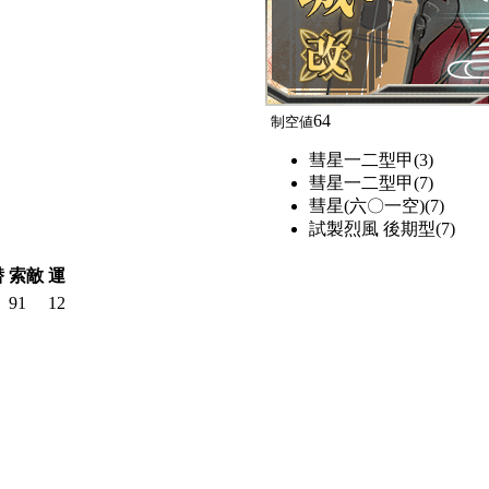
64
制空値
彗星一二型甲(3)
彗星一二型甲(7)
彗星(六〇一空)(7)
試製烈風 後期型(7)
潜
索敵
運
91
12