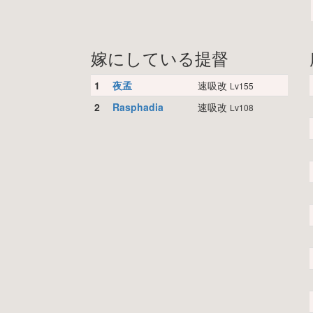
嫁にしている提督
1
夜孟
速吸改
Lv155
2
Rasphadia
速吸改
Lv108