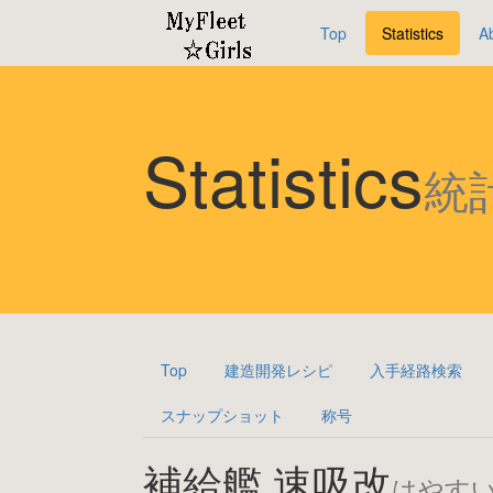
Top
Statistics
A
Statistics
統
Top
建造開発レシピ
入手経路検索
スナップショット
称号
補給艦 速吸改
はやす