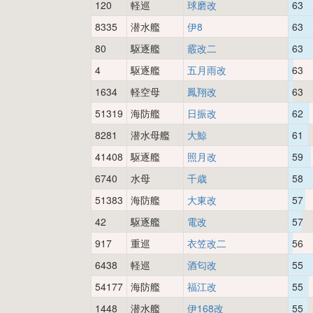
120
軽巡
球磨改
63
8335
潜水艦
伊8
63
80
駆逐艦
霰改二
63
4
駆逐艦
五月雨改
63
1634
軽空母
鳳翔改
63
51319
海防艦
日振改
62
8281
潜水母艦
大鯨
61
41408
駆逐艦
照月改
59
6740
水母
千歳
58
51383
海防艦
大東改
57
42
駆逐艦
電改
57
917
重巡
衣笠改二
56
6438
軽巡
酒匂改
55
54177
海防艦
福江改
55
1448
潜水艦
伊168改
55