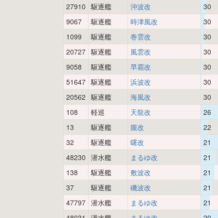
27910
駆逐艦
沖波改
30
9067
駆逐艦
時津風改
30
1099
駆逐艦
巻雲改
30
20727
駆逐艦
風雲改
30
9058
駆逐艦
早霜改
30
51647
駆逐艦
浜波改
30
20562
駆逐艦
海風改
30
108
軽巡
天龍改
26
13
駆逐艦
朧改
22
32
駆逐艦
曙改
21
48230
潜水艦
まるゆ改
21
138
駆逐艦
敷波改
21
37
駆逐艦
磯波改
21
47797
潜水艦
まるゆ改
21
48031
潜水艦
まるゆ改
20