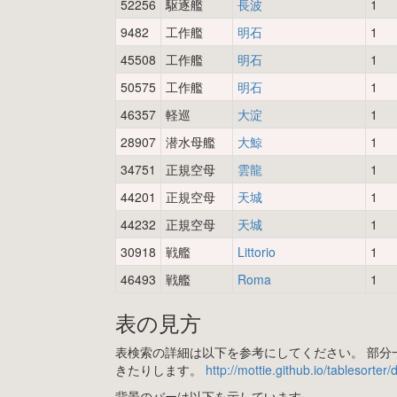
52256
駆逐艦
長波
1
9482
工作艦
明石
1
45508
工作艦
明石
1
50575
工作艦
明石
1
46357
軽巡
大淀
1
28907
潜水母艦
大鯨
1
34751
正規空母
雲龍
1
44201
正規空母
天城
1
44232
正規空母
天城
1
30918
戦艦
Littorio
1
46493
戦艦
Roma
1
表の見方
表検索の詳細は以下を参考にしてください。 部分一
きたりします。
http://mottie.github.io/tablesorter
背景のバーは以下を示しています