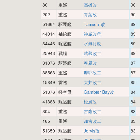
86
重巡
高雄改
90
202
重巡
青葉改
90
51664
駆逐艦
Ташкент改
89
44014
補給艦
神威改母
89
34446
駆逐艦
水無月改
89
25943
戦艦
武蔵改二
89
31076
駆逐艦
春風改
87
38563
重巡
摩耶改二
87
15849
雷巡
大井改二
85
51376
軽空母
Gambier Bay改
84
41388
駆逐艦
松風改
84
304
重巡
古鷹改二
83
165
重巡
加古改二
83
51659
駆逐艦
Jervis改
83