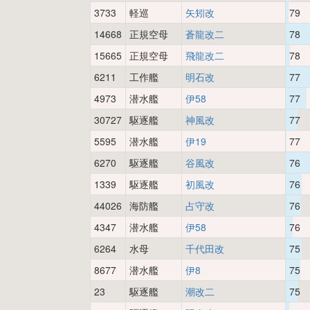
3733
軽巡
矢矧改
79
14668
正規空母
蒼龍改二
78
15665
正規空母
飛龍改二
78
6211
工作艦
明石改
77
4973
潜水艦
伊58
77
30727
駆逐艦
神風改
77
5595
潜水艦
伊19
77
6270
駆逐艦
谷風改
76
1339
駆逐艦
初風改
76
44026
海防艦
占守改
76
4347
潜水艦
伊58
76
6264
水母
千代田改
75
8677
潜水艦
伊8
75
23
駆逐艦
潮改二
75