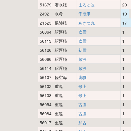
51679
潜水艦
まるゆ改
20
2492
水母
千歳甲
19
21523
揚陸艦
あきつ丸
17
56064
駆逐艦
吹雪
1
56113
駆逐艦
吹雪
1
56126
駆逐艦
初雪
1
56066
駆逐艦
敷波
1
56114
駆逐艦
敷波
1
56107
軽空母
龍驤
1
56102
重巡
最上
1
56108
重巡
最上
1
56054
重巡
古鷹
1
56084
重巡
古鷹
1
56017
重巡
加古
1