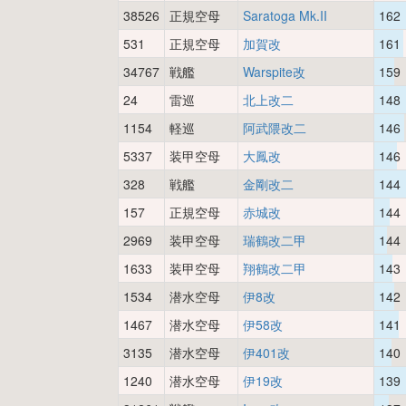
38526
正規空母
Saratoga Mk.II
162
531
正規空母
加賀改
161
34767
戦艦
Warspite改
159
24
雷巡
北上改二
148
1154
軽巡
阿武隈改二
146
5337
装甲空母
大鳳改
146
328
戦艦
金剛改二
144
157
正規空母
赤城改
144
2969
装甲空母
瑞鶴改二甲
144
1633
装甲空母
翔鶴改二甲
143
1534
潜水空母
伊8改
142
1467
潜水空母
伊58改
141
3135
潜水空母
伊401改
140
1240
潜水空母
伊19改
139