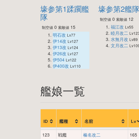
壕参第1蹂躙艦
壕参第2艦
隊
0
12
制空値
索敵値
福江改
0
15
Lv55
制空値
索敵値
睦月改二
Lv12
明石改
Lv77
水無月改
Lv89
伊14改
Lv127
文月改二
Lv10
伊13改
Lv124
伊26改
Lv127
伊504
Lv122
伊400改
Lv110
艦娘一覧
ID
艦種
名前
Lv
123
戦艦
榛名改二
165