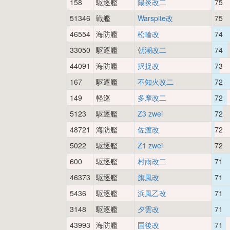
158
駆逐艦
陽炎改二
75
51346
戦艦
Warspite改
75
46554
海防艦
松輪改
74
33050
駆逐艦
朝潮改二
74
44091
海防艦
択捉改
73
167
駆逐艦
不知火改二
72
149
軽巡
多摩改二
72
5123
駆逐艦
Z3 zwei
72
48721
海防艦
佐渡改
72
5022
駆逐艦
Z1 zwei
72
600
駆逐艦
村雨改二
71
46373
駆逐艦
旗風改
71
5436
駆逐艦
浜風乙改
71
3148
駆逐艦
夕雲改
71
43993
海防艦
国後改
71