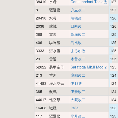
38419
水母
Commandant Teste改
127
8
駆逐艦
夕立改二
127
20498
水母
瑞穂改
126
2038
航戦
日向改
126
268
重巡
鳥海改二
125
406
駆逐艦
島風改
125
3333
潜水艦
まるゆ改
125
29
雷巡
木曾改二
125
52622
装甲空母
Saratoga Mk.II Mod.2
125
213
重巡
摩耶改二
124
41483
潜水空母
伊13改
124
385
航戦
伊勢改二
124
44017
軽空母
大鷹改二
124
16468
戦艦
Italia
123
117
駆逐艦
皐月改二
123