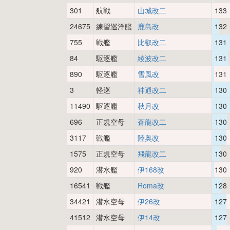
301
航戦
山城改二
133
24675
練習巡洋艦
鹿島改
132
755
戦艦
比叡改二
131
84
駆逐艦
綾波改二
131
890
駆逐艦
雪風改
131
3
軽巡
神通改二
130
11490
駆逐艦
秋月改
130
696
正規空母
蒼龍改二
130
3117
戦艦
陸奥改
130
1575
正規空母
飛龍改二
130
920
潜水艦
伊168改
130
16541
戦艦
Roma改
128
34421
潜水空母
伊26改
127
41512
潜水空母
伊14改
127