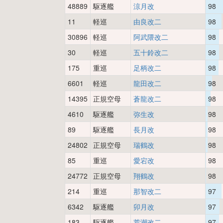
48889
駆逐艦
涼月改
98
11
軽巡
由良改二
98
30896
軽巡
阿武隈改二
98
30
軽巡
五十鈴改二
98
175
重巡
足柄改二
98
6601
軽巡
龍田改二
98
14395
正規空母
蒼龍改二
98
4610
駆逐艦
弥生改
98
89
駆逐艦
長月改
98
24802
正規空母
瑞鶴改
98
85
重巡
愛宕改
98
24772
正規空母
翔鶴改
98
214
重巡
那智改二
97
6342
駆逐艦
卯月改
97
183
駆逐艦
荒潮改二
97