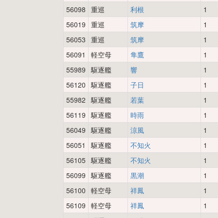
56098
重巡
利根
1
56019
重巡
筑摩
1
56053
重巡
筑摩
1
56091
軽空母
隼鷹
1
55989
駆逐艦
響
1
56120
駆逐艦
子日
1
55982
駆逐艦
若葉
1
56119
駆逐艦
時雨
1
56049
駆逐艦
涼風
1
56051
駆逐艦
不知火
1
56105
駆逐艦
不知火
1
56099
駆逐艦
黒潮
1
56100
軽空母
祥鳳
1
56109
軽空母
祥鳳
1