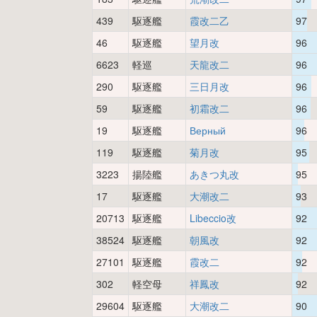
439
駆逐艦
霞改二乙
97
46
駆逐艦
望月改
96
6623
軽巡
天龍改二
96
290
駆逐艦
三日月改
96
59
駆逐艦
初霜改二
96
19
駆逐艦
Верный
96
119
駆逐艦
菊月改
95
3223
揚陸艦
あきつ丸改
95
17
駆逐艦
大潮改二
93
20713
駆逐艦
Libeccio改
92
38524
駆逐艦
朝風改
92
27101
駆逐艦
霞改二
92
302
軽空母
祥鳳改
92
29604
駆逐艦
大潮改二
90