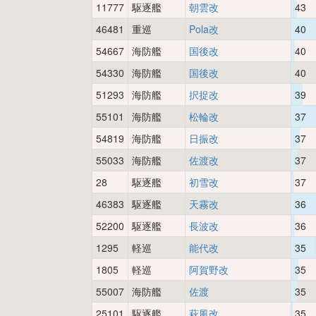
11777
駆逐艦
朝雲改
43
46481
重巡
Pola改
40
54667
海防艦
国後改
40
54330
海防艦
国後改
40
51293
海防艦
択捉改
39
55101
海防艦
松輪改
37
54819
海防艦
日振改
37
55033
海防艦
佐渡改
37
28
駆逐艦
初雪改
37
46383
駆逐艦
天霧改
36
52200
駆逐艦
長波改
36
1295
軽巡
能代改
35
1805
軽巡
阿賀野改
35
55007
海防艦
佐渡
35
25101
駆逐艦
萩風改
35