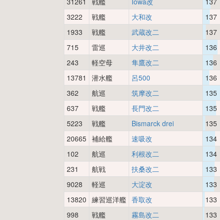
31261
戦艦
Iowa改
137
3222
戦艦
大和改
137
1933
戦艦
武蔵改二
137
715
雷巡
大井改二
136
243
軽空母
隼鷹改二
136
13781
潜水艦
呂500
136
362
航巡
筑摩改二
135
637
戦艦
長門改二
135
5223
戦艦
Bismarck drei
135
20665
補給艦
速吸改
134
102
航巡
利根改二
134
231
航戦
扶桑改二
133
9028
軽巡
大淀改
133
13820
練習巡洋艦
香取改
133
998
戦艦
霧島改二
133