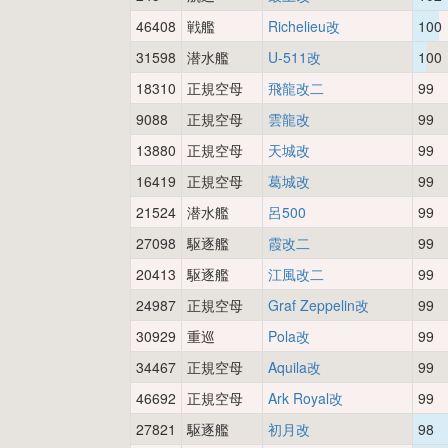
46408
戦艦
Richelieu改
100
31598
潜水艦
U-511改
100
18310
正規空母
飛龍改二
99
9088
正規空母
雲龍改
99
13880
正規空母
天城改
99
16419
正規空母
葛城改
99
21524
潜水艦
呂500
99
27098
駆逐艦
霞改二
99
20413
駆逐艦
江風改二
99
24987
正規空母
Graf Zeppelin改
99
30929
重巡
Pola改
99
34467
正規空母
Aquila改
99
46692
正規空母
Ark Royal改
99
27821
駆逐艦
初月改
98