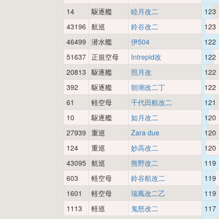
14
駆逐艦
睦月改二
123
43196
航巡
鈴谷改二
123
46499
潜水艦
伊504
122
51637
正規空母
Intrepid改
122
20813
駆逐艦
照月改
122
392
駆逐艦
朝潮改二丁
122
61
軽空母
千代田航改二
121
10
駆逐艦
如月改二
120
27939
重巡
Zara due
120
124
重巡
妙高改二
120
43095
航巡
熊野改二
119
603
軽空母
鈴谷航改二
119
1601
軽空母
瑞鳳改二乙
119
1113
軽巡
鬼怒改二
117