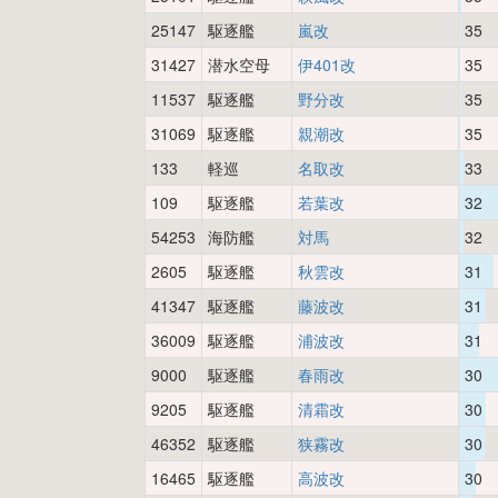
25147
駆逐艦
嵐改
35
31427
潜水空母
伊401改
35
11537
駆逐艦
野分改
35
31069
駆逐艦
親潮改
35
133
軽巡
名取改
33
109
駆逐艦
若葉改
32
54253
海防艦
対馬
32
2605
駆逐艦
秋雲改
31
41347
駆逐艦
藤波改
31
36009
駆逐艦
浦波改
31
9000
駆逐艦
春雨改
30
9205
駆逐艦
清霜改
30
46352
駆逐艦
狭霧改
30
16465
駆逐艦
高波改
30