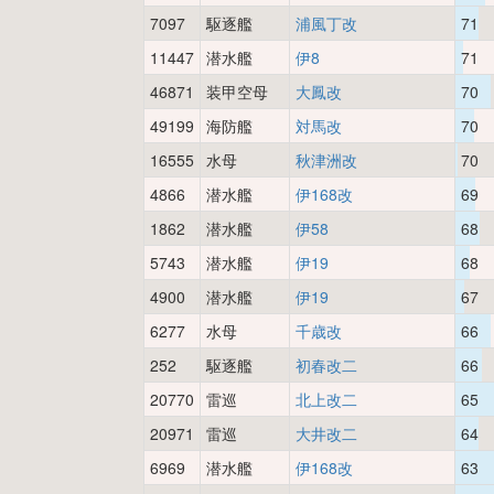
7097
駆逐艦
浦風丁改
71
11447
潜水艦
伊8
71
46871
装甲空母
大鳳改
70
49199
海防艦
対馬改
70
16555
水母
秋津洲改
70
4866
潜水艦
伊168改
69
1862
潜水艦
伊58
68
5743
潜水艦
伊19
68
4900
潜水艦
伊19
67
6277
水母
千歳改
66
252
駆逐艦
初春改二
66
20770
雷巡
北上改二
65
20971
雷巡
大井改二
64
6969
潜水艦
伊168改
63