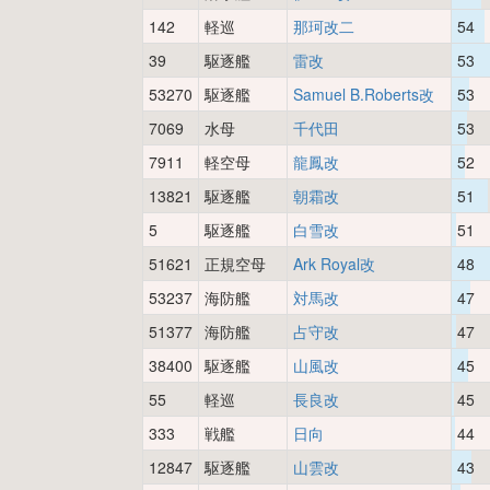
142
軽巡
那珂改二
54
39
駆逐艦
雷改
53
53270
駆逐艦
Samuel B.Roberts改
53
7069
水母
千代田
53
7911
軽空母
龍鳳改
52
13821
駆逐艦
朝霜改
51
5
駆逐艦
白雪改
51
51621
正規空母
Ark Royal改
48
53237
海防艦
対馬改
47
51377
海防艦
占守改
47
38400
駆逐艦
山風改
45
55
軽巡
長良改
45
333
戦艦
日向
44
12847
駆逐艦
山雲改
43