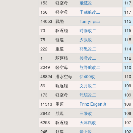
153
軽空母
飛鷹改
117
156
軽空母
千歳航改二
117
44053
戦艦
Гангут два
115
73
駆逐艦
時雨改二
115
75
軽巡
夕張改
115
222
重巡
羽黒改二
114
1
駆逐艦
叢雲改二
112
2049
軽空母
熊野航改二
110
48824
潜水空母
伊400改
110
56
駆逐艦
文月改二
109
173
軽空母
龍驤改二
109
11513
重巡
Prinz Eugen改
109
2642
航巡
三隈改
108
6253
駆逐艦
天津風改
107
245
航巡
最上改
102