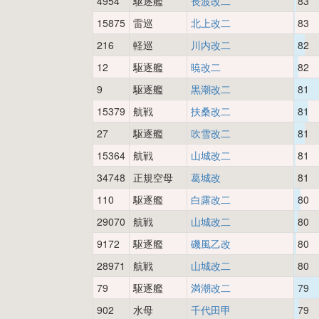
4954
駆逐艦
長波改二
83
15875
雷巡
北上改二
83
216
軽巡
川内改二
82
12
駆逐艦
暁改二
82
9
駆逐艦
黒潮改二
81
15379
航戦
扶桑改二
81
27
駆逐艦
吹雪改二
81
15364
航戦
山城改二
81
34748
正規空母
葛城改
81
110
駆逐艦
白露改二
80
29070
航戦
山城改二
80
9172
駆逐艦
磯風乙改
80
28971
航戦
山城改二
80
79
駆逐艦
満潮改二
79
902
水母
千代田甲
79