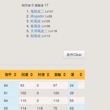
0
17
制空値
索敵値
鬼怒改二
Lv141
Mogador
Lv38
松風改
Lv105
春風改
Lv108
天津風改二
Lv118
朝風改
Lv113
条件Clear
装甲
回避
対潜
索敵
運
84
83
0
97
24
81
102
0
120
29
84
115
0
119
55
65
114
118
75
69