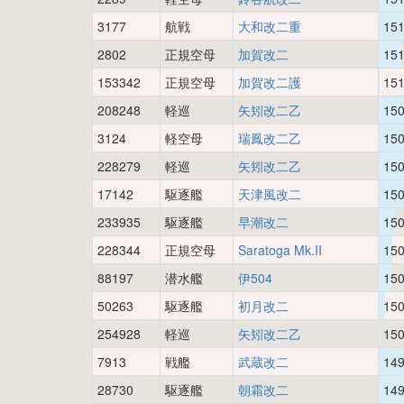
3177
航戦
大和改二重
15
2802
正規空母
加賀改二
15
153342
正規空母
加賀改二護
15
208248
軽巡
矢矧改二乙
15
3124
軽空母
瑞鳳改二乙
15
228279
軽巡
矢矧改二乙
15
17142
駆逐艦
天津風改二
15
233935
駆逐艦
早潮改二
15
228344
正規空母
Saratoga Mk.II
15
88197
潜水艦
伊504
15
50263
駆逐艦
初月改二
15
254928
軽巡
矢矧改二乙
15
7913
戦艦
武蔵改二
14
28730
駆逐艦
朝霜改二
14