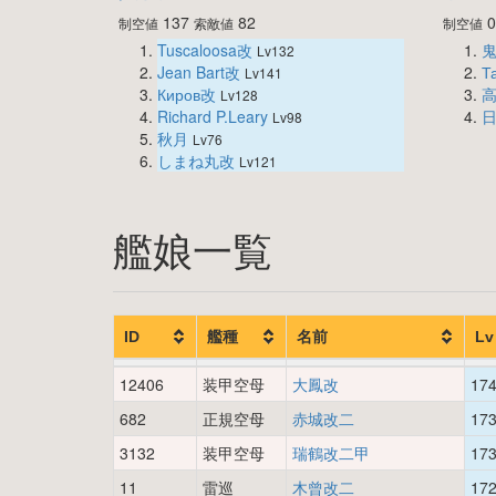
137
82
制空値
索敵値
制空値
Tuscaloosa改
Lv132
Jean Bart改
Т
Lv141
Киров改
Lv128
Richard P.Leary
Lv98
秋月
Lv76
しまね丸改
Lv121
艦娘一覧
ID
艦種
名前
Lv
12406
装甲空母
大鳳改
17
682
正規空母
赤城改二
17
3132
装甲空母
瑞鶴改二甲
17
11
雷巡
木曾改二
17