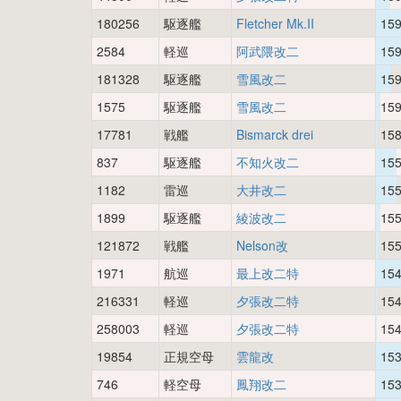
180256
駆逐艦
Fletcher Mk.II
15
2584
軽巡
阿武隈改二
15
181328
駆逐艦
雪風改二
15
1575
駆逐艦
雪風改二
15
17781
戦艦
Bismarck drei
15
837
駆逐艦
不知火改二
15
1182
雷巡
大井改二
15
1899
駆逐艦
綾波改二
15
121872
戦艦
Nelson改
15
1971
航巡
最上改二特
15
216331
軽巡
夕張改二特
15
258003
軽巡
夕張改二特
15
19854
正規空母
雲龍改
15
746
軽空母
鳳翔改二
15