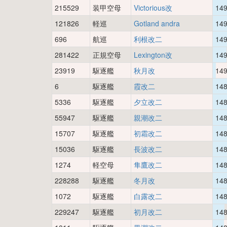
215529
装甲空母
Victorious改
14
121826
軽巡
Gotland andra
14
696
航巡
利根改二
14
281422
正規空母
Lexington改
14
23919
駆逐艦
秋月改
14
6
駆逐艦
霞改二
14
5336
駆逐艦
夕立改二
14
55947
駆逐艦
親潮改二
14
15707
駆逐艦
初霜改二
14
15036
駆逐艦
長波改二
14
1274
軽空母
隼鷹改二
14
228288
駆逐艦
冬月改
14
1072
駆逐艦
白露改二
14
229247
駆逐艦
初月改二
14