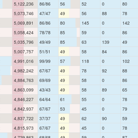
3
5,122,236
86/86
56
52
0
80
3
5,073,746
47/47
49
56
88
78
3
5,069,891
86/86
80
145
0
142
3
5,058,424
78/78
85
59
0
86
3
5,035,796
49/49
85
63
139
49
3
5,007,757
51/51
49
58
84
86
2
4,991,016
99/99
57
118
0
102
2
4,982,242
67/67
49
78
92
88
2
4,884,763
69/69
49
58
0
86
2
4,863,099
43/43
49
58
89
65
2
4,846,227
64/64
61
55
0
78
2
4,842,937
67/67
53
45
0
79
2
4,837,722
37/37
49
62
90
59
2
4,815,973
67/67
49
45
0
78
1
4,729,863
68/68
49
59
0
87