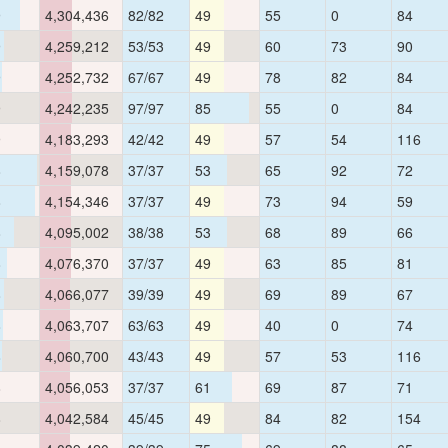
9
4,304,436
82/82
49
55
0
84
9
4,259,212
53/53
49
60
73
90
9
4,252,732
67/67
49
78
82
84
9
4,242,235
97/97
85
55
0
84
9
4,183,293
42/42
49
57
54
116
8
4,159,078
37/37
53
65
92
72
8
4,154,346
37/37
49
73
94
59
8
4,095,002
38/38
53
68
89
66
8
4,076,370
37/37
49
63
85
81
8
4,066,077
39/39
49
69
89
67
8
4,063,707
63/63
49
40
0
74
8
4,060,700
43/43
49
57
53
116
8
4,056,053
37/37
61
69
87
71
8
4,042,584
45/45
49
84
82
154