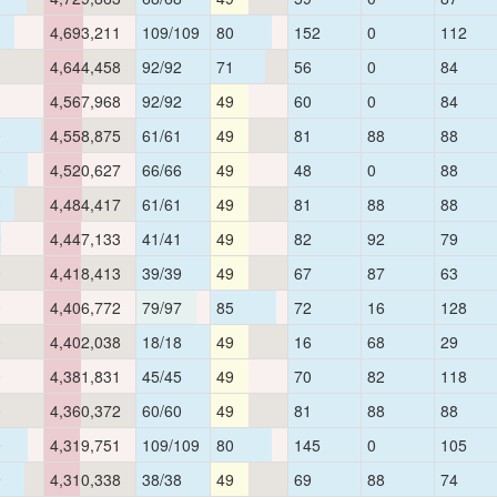
1
4,693,211
109/109
80
152
0
112
1
4,644,458
92/92
71
56
0
84
1
4,567,968
92/92
49
60
0
84
0
4,558,875
61/61
49
81
88
88
0
4,520,627
66/66
49
48
0
88
0
4,484,417
61/61
49
81
88
88
0
4,447,133
41/41
49
82
92
79
0
4,418,413
39/39
49
67
87
63
0
4,406,772
79/97
85
72
16
128
0
4,402,038
18/18
49
16
68
29
0
4,381,831
45/45
49
70
82
118
0
4,360,372
60/60
49
81
88
88
9
4,319,751
109/109
80
145
0
105
9
4,310,338
38/38
49
69
88
74