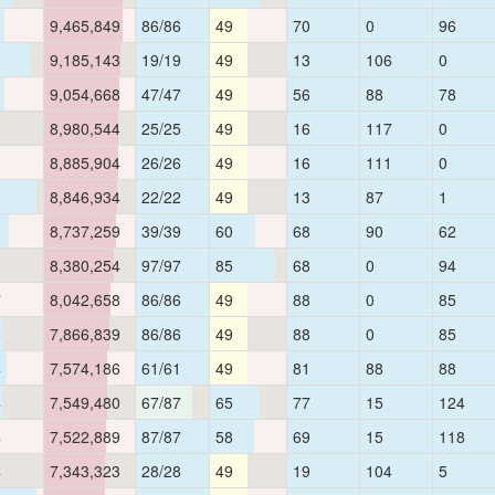
2
9,465,849
86/86
49
70
0
96
1
9,185,143
19/19
49
13
106
0
1
9,054,668
47/47
49
56
88
78
1
8,980,544
25/25
49
16
117
0
1
8,885,904
26/26
49
16
111
0
0
8,846,934
22/22
49
13
87
1
0
8,737,259
39/39
60
68
90
62
9
8,380,254
97/97
85
68
0
94
7
8,042,658
86/86
49
88
0
85
5
7,866,839
86/86
49
88
0
85
4
7,574,186
61/61
49
81
88
88
4
7,549,480
67/87
65
77
15
124
4
7,522,889
87/87
58
69
15
118
4
7,343,323
28/28
49
19
104
5