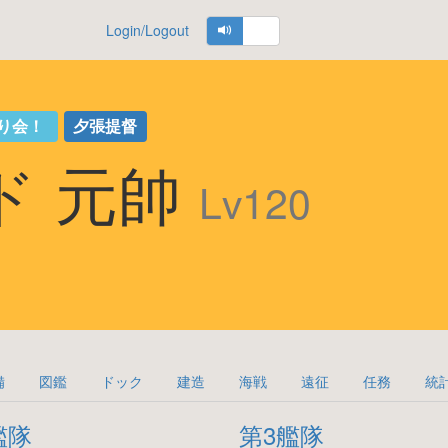
Login/Logout
り会！
夕張提督
ド 元帥
Lv120
備
図鑑
ドック
建造
海戦
遠征
任務
統
艦隊
第3艦隊