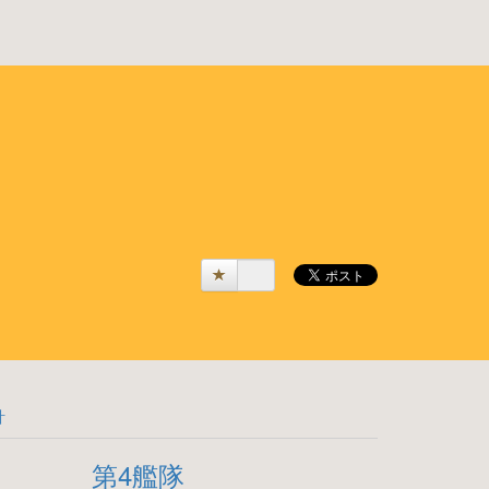
計
第4艦隊