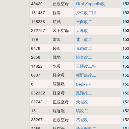
45420
正規空母
Graf Zeppelin改
15
181437
軽巡
夕張改二特
15
128288
航戦
日向改二
15
272757
装甲空母
大鳳改
15
179
雷巡
北上改二
15
6478
軽巡
鬼怒改二
15
2658
戦艦
陸奥改二
15
14622
水母
三隈改二特
15
6807
軽空母
熊野航改二
15
8
駆逐艦
Верный
15
232332
軽空母
鳳翔改二
15
28743
正規空母
天城改
15
15
駆逐艦
暁改二
15
33267
正規空母
葛城改
15
2289
軽空母
鈴谷航改二
15