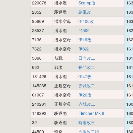
220678
潜水艦
Scamp改
16
2352
駆逐艦
島風改
16
95869
潜水空母
伊400改
16
28537
潜水艦
呂500
16
7136
潜水空母
伊19改
16
7622
潜水空母
伊8改
16
5066
航戦
日向改二
16
632
戦艦
長門改二
16
181426
潜水艦
伊47改
16
145235
正規空母
赤城改二
16
61007
潜水空母
伊26改
16
240261
正規空母
赤城改二
16
148292
駆逐艦
Fletcher Mk.II
16
32
駆逐艦
時雨改三
16
44500
軽巡
夕張改二特
16