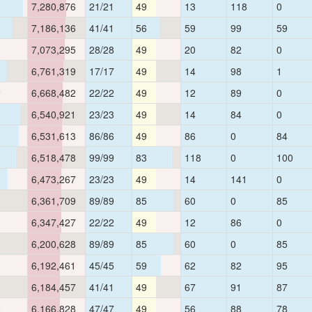
3
7,280,876
21/21
49
13
118
0
3
7,186,136
41/41
56
59
99
59
3
7,073,295
28/28
49
20
82
0
2
6,761,319
17/17
49
14
98
1
2
6,668,482
22/22
49
12
89
0
1
6,540,921
23/23
49
14
84
0
1
6,531,613
86/86
49
86
0
84
1
6,518,478
99/99
83
118
0
100
1
6,473,267
23/23
49
14
141
0
1
6,361,709
89/89
85
60
0
85
1
6,347,427
22/22
49
12
86
0
0
6,200,628
89/89
85
60
0
85
0
6,192,461
45/45
59
62
82
95
0
6,184,457
41/41
49
67
91
87
0
6,166,828
47/47
49
56
88
78