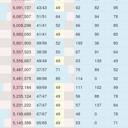
9
6,091,137
43/43
49
62
82
95
9
6,087,507
51/51
64
56
94
78
9
6,008,296
41/41
52
66
90
85
9
5,982,050
41/41
49
66
90
85
8
5,861,900
99/99
52
195
36
80
5
5,557,523
38/38
50
67
91
64
5
5,556,667
49/49
49
63
139
49
5
5,487,007
37/37
71
75
89
52
5
5,481,575
98/98
85
114
0
92
4
5,372,184
69/69
49
111
102
99
4
5,235,124
47/47
49
56
88
78
4
5,231,222
47/47
49
57
137
84
3
5,199,689
67/67
49
48
0
78
3
5,143,388
65/65
49
53
0
71