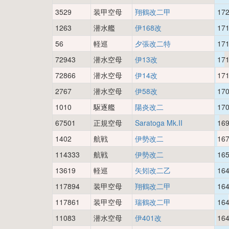
3529
装甲空母
翔鶴改二甲
17
1263
潜水艦
伊168改
17
56
軽巡
夕張改二特
17
72943
潜水空母
伊13改
17
72866
潜水空母
伊14改
17
2767
潜水空母
伊58改
17
1010
駆逐艦
陽炎改二
17
67501
正規空母
Saratoga Mk.II
16
1402
航戦
伊勢改二
16
114333
航戦
伊勢改二
16
13619
軽巡
矢矧改二乙
16
117894
装甲空母
翔鶴改二甲
16
117861
装甲空母
瑞鶴改二甲
16
11083
潜水空母
伊401改
16