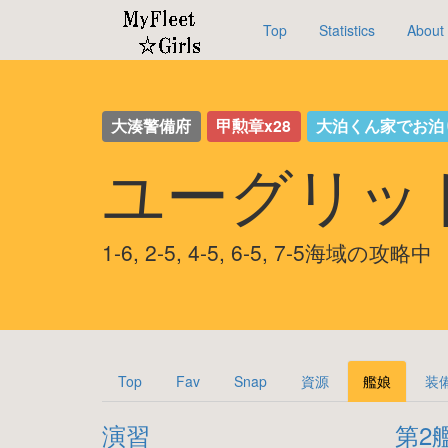
Top
Statistics
About
大湊警備府
甲勲章x28
大泊くん家でお泊
ユーグリッ
1-6, 2-5, 4-5, 6-5, 7-5海域の攻略中
Top
Fav
Snap
資源
艦娘
装
演習
第2