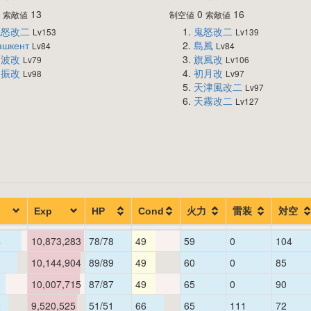
0
13
0
16
索敵値
制空値
索敵値
鬼怒改二
鬼怒改二
Lv153
Lv139
ашкент
島風
Lv84
Lv84
高波改
旗風改
Lv79
Lv106
日振改
初月改
Lv98
Lv97
天津風改二
Lv97
天霧改二
Lv127
Exp
HP
Cond
火力
雷装
対空
4
10,873,283
78/78
49
59
0
104
3
10,144,904
89/89
49
60
0
85
3
10,007,715
87/87
49
65
0
90
2
9,520,525
51/51
66
65
111
72