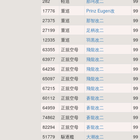
282
軽巡
那珂改二
99
17776
重巡
Prinz Eugen改
99
27375
重巡
那智改二
99
27199
重巡
足柄改二
99
12335
重巡
羽黒改二
99
63355
正規空母
飛龍改二
99
63977
正規空母
飛龍改二
99
64236
正規空母
飛龍改二
99
65097
正規空母
飛龍改二
99
67215
正規空母
飛龍改二
99
60112
正規空母
蒼龍改二
99
64959
正規空母
蒼龍改二
99
74862
正規空母
蒼龍改二
99
82294
正規空母
蒼龍改二
99
51779
駆逐艦
大潮改二
99