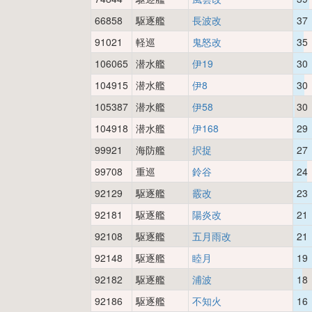
66858
駆逐艦
長波改
37
91021
軽巡
鬼怒改
35
106065
潜水艦
伊19
30
104915
潜水艦
伊8
30
105387
潜水艦
伊58
30
104918
潜水艦
伊168
29
99921
海防艦
択捉
27
99708
重巡
鈴谷
24
92129
駆逐艦
霰改
23
92181
駆逐艦
陽炎改
21
92108
駆逐艦
五月雨改
21
92148
駆逐艦
睦月
19
92182
駆逐艦
浦波
18
92186
駆逐艦
不知火
16