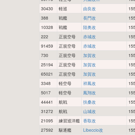
30430
軽巡
由良改
15
388
戦艦
長門改
15
10328
戦艦
陸奥改
15
222
正規空母
赤城改
15
91459
正規空母
赤城改
15
730
正規空母
加賀改
15
25194
正規空母
加賀改
15
65021
正規空母
加賀改
15
3348
軽空母
祥鳳改
15
5017
軽空母
鳳翔改
15
44441
航戦
扶桑改
15
31272
航戦
山城改
15
21095
練習巡洋艦
香取改
15
27592
駆逐艦
Libeccio改
15