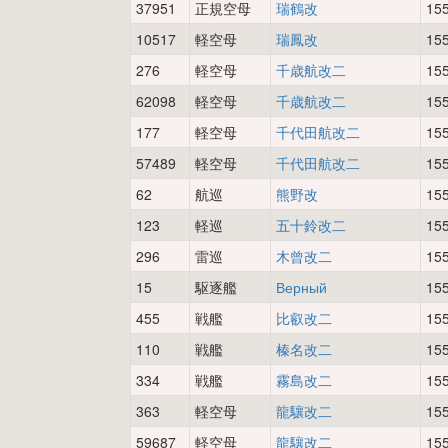
37951
正規空母
瑞鶴改
15
10517
軽空母
瑞鳳改
15
276
軽空母
千歳航改二
15
62098
軽空母
千歳航改二
15
177
軽空母
千代田航改二
15
57489
軽空母
千代田航改二
15
62
航巡
熊野改
15
123
軽巡
五十鈴改二
15
296
雷巡
木曾改二
15
15
駆逐艦
Верный
15
455
戦艦
比叡改二
15
110
戦艦
榛名改二
15
334
戦艦
霧島改二
15
363
軽空母
龍驤改二
15
59687
軽空母
龍驤改二
15