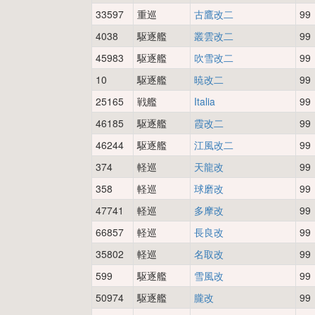
33597
重巡
古鷹改二
99
4038
駆逐艦
叢雲改二
99
45983
駆逐艦
吹雪改二
99
10
駆逐艦
暁改二
99
25165
戦艦
Italia
99
46185
駆逐艦
霞改二
99
46244
駆逐艦
江風改二
99
374
軽巡
天龍改
99
358
軽巡
球磨改
99
47741
軽巡
多摩改
99
66857
軽巡
長良改
99
35802
軽巡
名取改
99
599
駆逐艦
雪風改
99
50974
駆逐艦
朧改
99