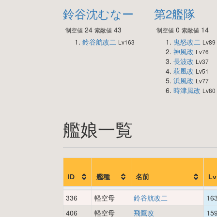
鈴谷沈むなー
第2艦隊
24
43
0
14
制空値
索敵値
制空値
索敵値
鈴谷航改二
鬼怒改二
Lv163
Lv89
神風改
Lv76
長波改
Lv37
萩風改
Lv51
浜風改
Lv77
時津風改
Lv80
艦娘一覧
ID
艦種
名前
Lv
336
軽空母
鈴谷航改二
16
406
軽空母
飛鷹改
15