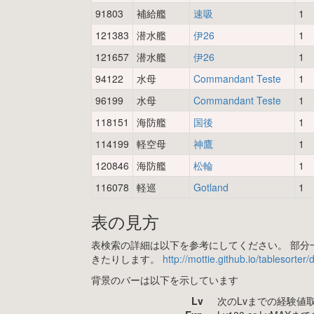
91803
補給艦
速吸
1
121383
潜水艦
伊26
1
121657
潜水艦
伊26
1
94122
水母
Commandant Teste
1
96199
水母
Commandant Teste
1
118151
海防艦
国後
1
114199
軽空母
神鷹
1
120846
海防艦
松輪
1
116078
軽巡
Gotland
1
表の見方
表検索の詳細は以下を参考にしてください。 部分一
きたりします。
http://mottie.github.io/tablesorter
背景のバーは以下を示しています
Lv
次のLvまでの経験値