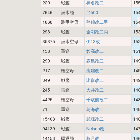
229
戦艦
榛名改二
15
7646
潜水艦
呂500
15
1868
装甲空母
翔鶴改二甲
15
298
戦艦
金剛改二丙
15
35375
潜水空母
伊13改
15
158
重巡
妙高改二
15
290
戦艦
霧島改二
14
217
軽空母
龍驤改二
14
349
戦艦
比叡改二
14
245
雷巡
大井改二
14
4425
軽空母
千歳航改二
14
71
重巡
鳥海改二
14
15408
戦艦
武蔵改二
14
94139
戦艦
Nelson改
14
14153
駆逐艦
秋月改
14