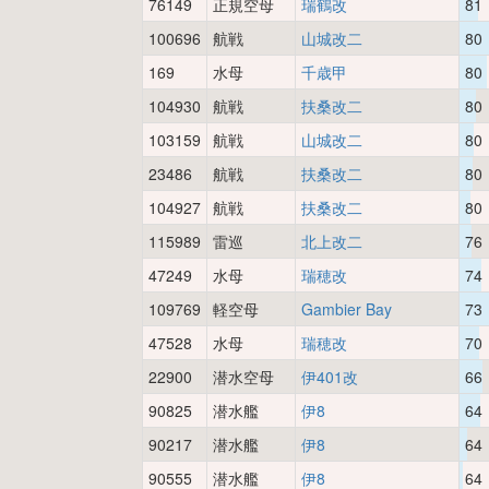
76149
正規空母
瑞鶴改
81
100696
航戦
山城改二
80
169
水母
千歳甲
80
104930
航戦
扶桑改二
80
103159
航戦
山城改二
80
23486
航戦
扶桑改二
80
104927
航戦
扶桑改二
80
115989
雷巡
北上改二
76
47249
水母
瑞穂改
74
109769
軽空母
Gambier Bay
73
47528
水母
瑞穂改
70
22900
潜水空母
伊401改
66
90825
潜水艦
伊8
64
90217
潜水艦
伊8
64
90555
潜水艦
伊8
64