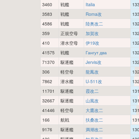
3460
戦艦
Italia
13
3583
戦艦
Roma改
13
4586
戦艦
陸奥改二
13
359
正規空母
加賀改
13
410
潜水空母
伊19改
13
41575
戦艦
Гангут два
13
71370
駆逐艦
Jervis改
13
306
軽空母
龍鳳改
13
7862
潜水艦
U-511改
13
11701
駆逐艦
霞改二
13
32667
駆逐艦
山風改
13
41446
軽空母
大鷹改二
13
166
航戦
扶桑改二
13
9176
駆逐艦
満潮改二
13