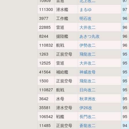
10909
雷巡
北上改二
97
111300
潜水艦
まるゆ
97
3977
工作艦
明石改
96
22885
雷巡
大井改二
96
8244
揚陸艦
あきつ丸改
96
110832
航戦
伊勢改二
96
1263
正規空母
飛龍改二
95
12525
雷巡
大井改二
95
41564
補給艦
神威改母
95
1500
正規空母
飛龍改二
95
110827
航戦
日向改二
95
3642
水母
秋津洲改
95
35581
潜水空母
伊26改
95
106542
戦艦
長門改二
95
11485
正規空母
蒼龍改二
94