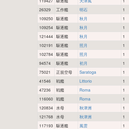
119427
駆逐艦
天津風
1
26329
工作艦
明石
1
109250
駆逐艦
秋月
1
109254
駆逐艦
秋月
1
121444
駆逐艦
秋月
1
102191
駆逐艦
照月
1
102784
駆逐艦
照月
1
94574
駆逐艦
初月
1
75021
正規空母
Saratoga
1
41546
戦艦
Littorio
1
47236
戦艦
Roma
1
116060
戦艦
Roma
1
120834
水母
秋津洲
1
121768
水母
秋津洲
1
117193
駆逐艦
風雲
1