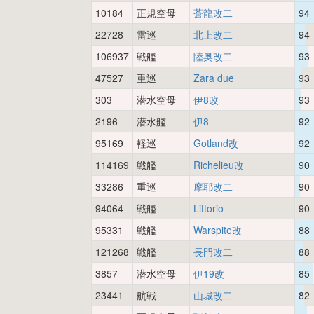
10184
正規空母
蒼龍改二
94
22728
雷巡
北上改二
94
106937
戦艦
陸奥改二
93
47527
重巡
Zara due
93
303
潜水空母
伊8改
93
2196
潜水艦
伊8
92
95169
軽巡
Gotland改
92
114169
戦艦
Richelieu改
90
33286
重巡
摩耶改二
90
94064
戦艦
Littorio
90
95331
戦艦
Warspite改
88
121268
戦艦
長門改二
88
3857
潜水空母
伊19改
85
23441
航戦
山城改二
82