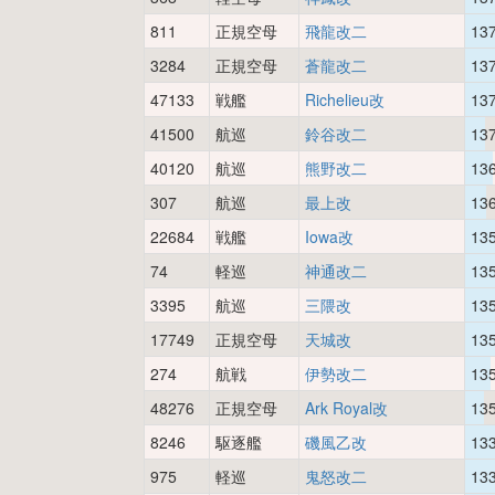
811
正規空母
飛龍改二
13
3284
正規空母
蒼龍改二
13
47133
戦艦
Richelieu改
13
41500
航巡
鈴谷改二
13
40120
航巡
熊野改二
13
307
航巡
最上改
13
22684
戦艦
Iowa改
13
74
軽巡
神通改二
13
3395
航巡
三隈改
13
17749
正規空母
天城改
13
274
航戦
伊勢改二
13
48276
正規空母
Ark Royal改
13
8246
駆逐艦
磯風乙改
13
975
軽巡
鬼怒改二
13