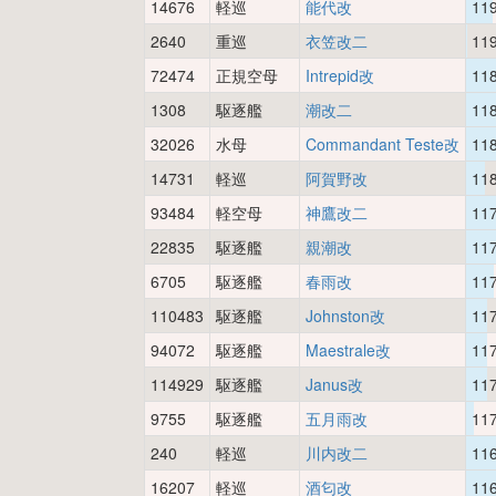
14676
軽巡
能代改
11
2640
重巡
衣笠改二
11
72474
正規空母
Intrepid改
11
1308
駆逐艦
潮改二
11
32026
水母
Commandant Teste改
11
14731
軽巡
阿賀野改
11
93484
軽空母
神鷹改二
11
22835
駆逐艦
親潮改
11
6705
駆逐艦
春雨改
11
110483
駆逐艦
Johnston改
11
94072
駆逐艦
Maestrale改
11
114929
駆逐艦
Janus改
11
9755
駆逐艦
五月雨改
11
240
軽巡
川内改二
11
16207
軽巡
酒匂改
11