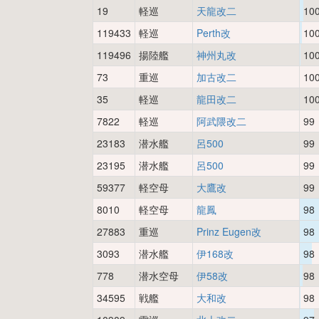
19
軽巡
天龍改二
10
119433
軽巡
Perth改
10
119496
揚陸艦
神州丸改
10
73
重巡
加古改二
10
35
軽巡
龍田改二
10
7822
軽巡
阿武隈改二
99
23183
潜水艦
呂500
99
23195
潜水艦
呂500
99
59377
軽空母
大鷹改
99
8010
軽空母
龍鳳
98
27883
重巡
Prinz Eugen改
98
3093
潜水艦
伊168改
98
778
潜水空母
伊58改
98
34595
戦艦
大和改
98