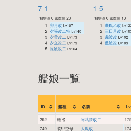
7-1
1-5
0
23
0
13
制空値
索敵値
制空値
索敵値
卯月改
磯風乙改
Lv107
Lv13
夕張改二特
三日月改
Lv140
Lv10
夕雲改二
磯波改
Lv173
Lv102
夕立改二
敷波改
Lv173
Lv103
長波改二
Lv164
艦娘一覧
ID
艦種
名前
Lv
292
軽巡
阿武隈改二
17
749
装甲空母
大鳳改
17