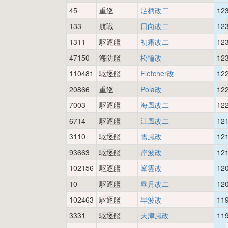
45
重巡
足柄改二
12
133
航戦
日向改二
12
1311
駆逐艦
初霜改二
12
47150
海防艦
松輪改
12
110481
駆逐艦
Fletcher改
12
20866
重巡
Pola改
12
7003
駆逐艦
海風改二
12
6714
駆逐艦
江風改二
12
3110
駆逐艦
雪風改
12
93663
駆逐艦
岸波改
12
102156
駆逐艦
峯雲改
12
10
駆逐艦
皐月改二
12
102463
駆逐艦
早波改
11
3331
駆逐艦
天津風改
11