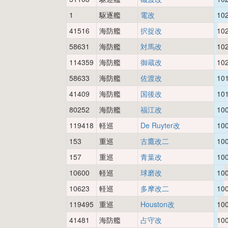
1
駆逐艦
電改
10
41516
海防艦
択捉改
10
58631
海防艦
対馬改
10
114359
海防艦
御蔵改
10
58633
海防艦
佐渡改
10
41409
海防艦
国後改
10
80252
海防艦
福江改
10
119418
軽巡
De Ruyter改
10
153
重巡
古鷹改二
10
157
重巡
青葉改
10
10600
軽巡
球磨改
10
10623
軽巡
多摩改二
10
119495
重巡
Houston改
10
41481
海防艦
占守改
10