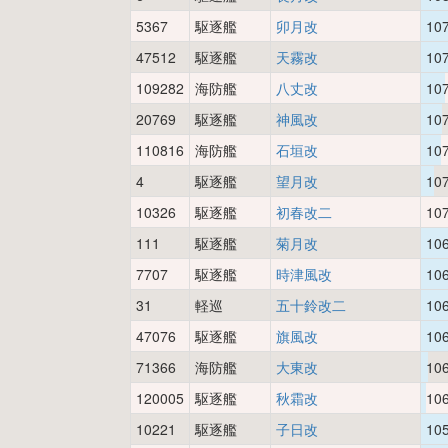
5367
駆逐艦
卯月改
10
47512
駆逐艦
天霧改
10
109282
海防艦
八丈改
10
20769
駆逐艦
神風改
10
110816
海防艦
石垣改
10
4
駆逐艦
望月改
10
10326
駆逐艦
初春改二
10
111
駆逐艦
菊月改
10
7707
駆逐艦
時津風改
10
31
軽巡
五十鈴改二
10
47076
駆逐艦
旗風改
10
71366
海防艦
大東改
10
120005
駆逐艦
秋霜改
10
10221
駆逐艦
子日改
10