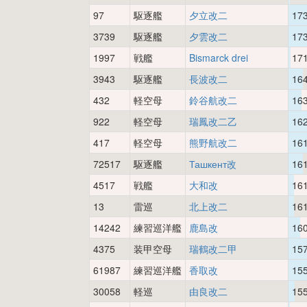
97
駆逐艦
夕立改二
17
3739
駆逐艦
夕雲改二
17
1997
戦艦
Bismarck drei
17
3943
駆逐艦
長波改二
16
432
軽空母
鈴谷航改二
16
922
軽空母
瑞鳳改二乙
16
417
軽空母
熊野航改二
16
72517
駆逐艦
Ташкент改
16
4517
戦艦
大和改
16
13
雷巡
北上改二
16
14242
練習巡洋艦
鹿島改
16
4375
装甲空母
瑞鶴改二甲
15
61987
練習巡洋艦
香取改
15
30058
軽巡
由良改二
15