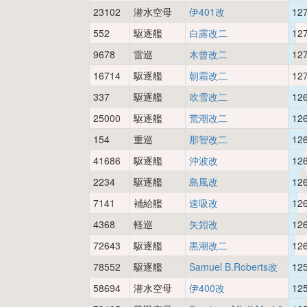
23102
潜水空母
伊401改
12
552
駆逐艦
白露改二
12
9678
雷巡
木曾改二
12
16714
駆逐艦
朝霜改二
12
337
駆逐艦
吹雪改二
12
25000
駆逐艦
荒潮改二
12
154
重巡
那智改二
12
41686
駆逐艦
沖波改
12
2234
駆逐艦
島風改
12
7141
補給艦
速吸改
12
4368
軽巡
矢矧改
12
72643
駆逐艦
黒潮改二
12
78552
駆逐艦
Samuel B.Roberts改
12
58694
潜水空母
伊400改
12