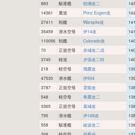
883
駆逐艦
朝潮改二
14
14361
重巡
Prinz Eugen改
14
27411
戦艦
Warspite改
14
35459
潜水空母
伊14改
14
110056
戦艦
Colorado改
14
70
正規空母
赤城改二戊
14
3745
軽巡
夕張改二特
14
218
軽空母
飛鷹改
13
47530
潜水艦
伊504
13
3787
正規空母
雲龍改
13
548
軽空母
隼鷹改二
13
3365
正規空母
葛城改
13
795
潜水艦
伊168改
13
558
駆逐艦
綾波改二
13
368
軽空母
祥鳳改
13