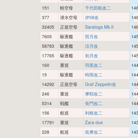
151
軽空母
千代田航改二
14
377
潜水空母
伊58改
14
32405
正規空母
Saratoga Mk.II
14
7605
駆逐艦
照月改
14
58783
駆逐艦
涼月改
14
17765
駆逐艦
初月改
14
160
重巡
羽黒改二
14
15
駆逐艦
時雨改二
14
14292
正規空母
Graf Zeppelin改
14
246
重巡
摩耶改二
14
5314
戦艦
長門改二
14
156
航巡
利根改二
14
17791
重巡
Zara due
14
228
航巡
筑摩改二
14