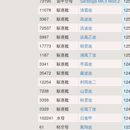
73195
装甲空母
Saratoga Mk.II Mod.2
12
11078
駆逐艦
清霜改
12
3367
駆逐艦
高波改
12
72537
駆逐艦
浜波改
12
3997
駆逐艦
浜風乙改
12
17773
駆逐艦
朝雲改
12
1187
駆逐艦
浦風丁改
12
3341
駆逐艦
早霜改
12
35472
駆逐艦
藤波改
12
12254
駆逐艦
村雨改二
12
7238
駆逐艦
山雲改
12
3358
駆逐艦
秋雲改
12
3329
駆逐艦
谷風丁改
12
102241
水母
日進甲
12
61
軽空母
鳳翔改
12