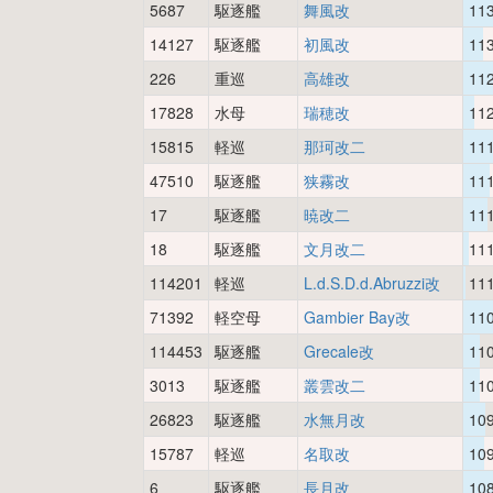
5687
駆逐艦
舞風改
11
14127
駆逐艦
初風改
11
226
重巡
高雄改
11
17828
水母
瑞穂改
11
15815
軽巡
那珂改二
11
47510
駆逐艦
狭霧改
11
17
駆逐艦
暁改二
11
18
駆逐艦
文月改二
11
114201
軽巡
L.d.S.D.d.Abruzzi改
11
71392
軽空母
Gambier Bay改
11
114453
駆逐艦
Grecale改
11
3013
駆逐艦
叢雲改二
11
26823
駆逐艦
水無月改
10
15787
軽巡
名取改
10
6
駆逐艦
長月改
10