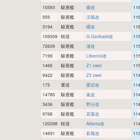
10593
駆逐艦
朧改
11
555
駆逐艦
涼風改
11
3194
駆逐艦
曙改
11
109309
軽巡
G.Garibaldi改
11
72639
駆逐艦
漣改
11
7199
駆逐艦
Libeccio改
11
1466
駆逐艦
Z1 zwei
11
9422
駆逐艦
Z3 zwei
11
175
重巡
愛宕改
11
14780
駆逐艦
嵐改
11
3436
駆逐艦
野分改
11
9768
駆逐艦
若葉改
11
120298
軽巡
Atlanta改
11
14691
駆逐艦
萩風改
11