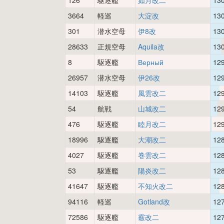
126
駆逐艦
如月改二
13
3664
軽巡
大淀改
13
301
潜水空母
伊8改
13
28633
正規空母
Aquila改
13
8
駆逐艦
Верный
12
26957
潜水空母
伊26改
12
14103
駆逐艦
風雲改二
12
54
航戦
山城改二
12
476
駆逐艦
睦月改二
12
18996
駆逐艦
大潮改二
12
4027
駆逐艦
巻雲改二
12
53
駆逐艦
陽炎改二
12
41647
駆逐艦
不知火改二
12
94116
軽巡
Gotland改
12
72586
駆逐艦
霰改二
12