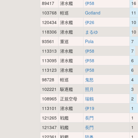
89417
潜水艦
伊58
16
103768
軽巡
Gotland
11
120434
潜水艦
伊26
10
118306
潜水艦
まるゆ
10
93561
重巡
Pola
7
113313
潜水艦
伊58
7
113095
潜水艦
伊58
6
113123
潜水艦
伊58
6
98728
軽巡
鬼怒
4
102221
駆逐艦
照月
3
108965
正規空母
瑞鶴
2
113101
潜水艦
伊19
1
121265
戦艦
長門
1
121347
戦艦
長門
1
122361
戦艦
陸奥
1