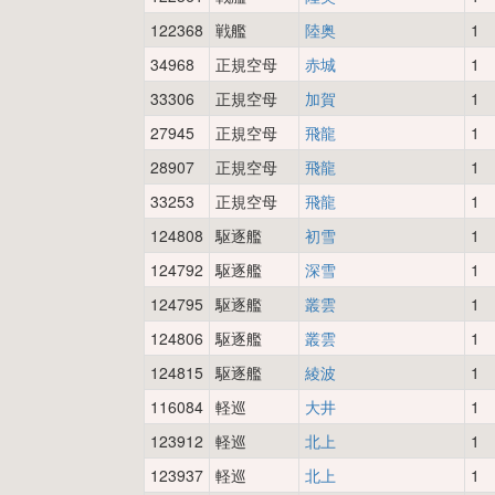
122368
戦艦
陸奥
1
34968
正規空母
赤城
1
33306
正規空母
加賀
1
27945
正規空母
飛龍
1
28907
正規空母
飛龍
1
33253
正規空母
飛龍
1
124808
駆逐艦
初雪
1
124792
駆逐艦
深雪
1
124795
駆逐艦
叢雲
1
124806
駆逐艦
叢雲
1
124815
駆逐艦
綾波
1
116084
軽巡
大井
1
123912
軽巡
北上
1
123937
軽巡
北上
1