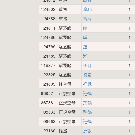
124802
重巡
摩耶
1
124788
重巡
鳥海
1
124811
駆逐艦
朧
1
124786
駆逐艦
曙
1
124799
駆逐艦
漣
1
124789
駆逐艦
潮
1
116277
駆逐艦
子日
1
122825
駆逐艦
初霜
1
124809
軽空母
祥鳳
1
83957
正規空母
翔鶴
1
86738
正規空母
翔鶴
1
105333
正規空母
翔鶴
1
106662
正規空母
翔鶴
1
123160
軽巡
夕張
1