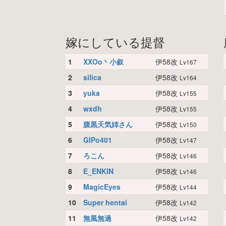
嫁にしている提督
1
XXOo丶小叙
伊58改
Lv167
2
silica
伊58改
Lv164
3
yuka
伊58改
Lv155
4
wxdh
伊58改
Lv155
5
腹黒天気姉さん
伊58改
Lv150
6
GIPo401
伊58改
Lv147
7
ろこん
伊58改
Lv146
8
E_ENKIN
伊58改
Lv146
9
MagicEyes
伊58改
Lv144
10
Super hentai
伊58改
Lv142
11
無風無過
伊58改
Lv142