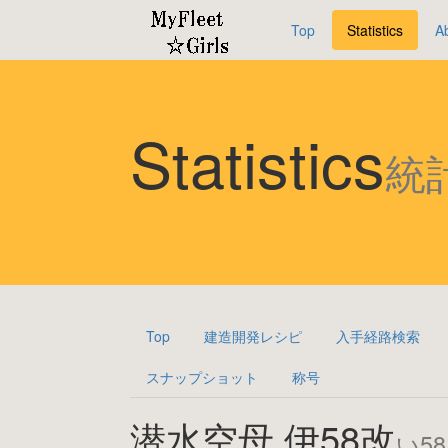
Top
Statistics
A
Statistics
統
Top
建造開発レシピ
入手経路検索
スナップショット
称号
潜水空母 伊58改
い58