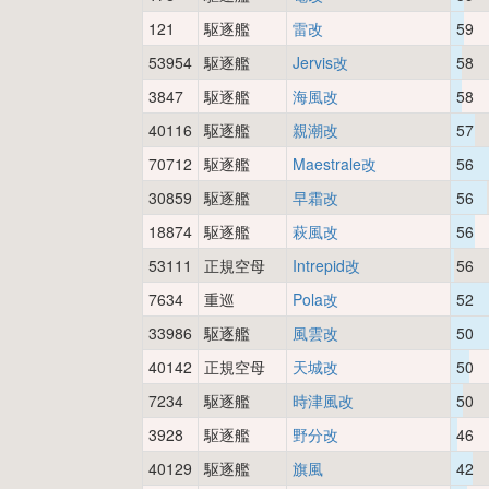
121
駆逐艦
雷改
59
53954
駆逐艦
Jervis改
58
3847
駆逐艦
海風改
58
40116
駆逐艦
親潮改
57
70712
駆逐艦
Maestrale改
56
30859
駆逐艦
早霜改
56
18874
駆逐艦
萩風改
56
53111
正規空母
Intrepid改
56
7634
重巡
Pola改
52
33986
駆逐艦
風雲改
50
40142
正規空母
天城改
50
7234
駆逐艦
時津風改
50
3928
駆逐艦
野分改
46
40129
駆逐艦
旗風
42