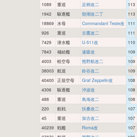
1089
重巡
足柄改二
113
1942
駆逐艦
朝潮改二丁
113
18869
水母
Commandant Teste改
111
926
重巡
古鷹改二
111
7429
潜水艦
U-511改
110
7843
補給艦
速吸改
109
4003
軽空母
熊野航改二
109
38003
航巡
鈴谷改二
109
40400
正規空母
Graf Zeppelin改
108
4306
駆逐艦
沖波改
108
488
重巡
鳥海改二
108
220
航戦
扶桑改二
107
45
重巡
加古改二
107
40239
戦艦
Roma改
107