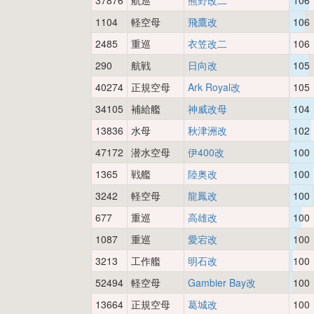
37876
航巡
熊野改二
106
1104
軽空母
飛鷹改
106
2485
重巡
衣笠改二
106
290
航戦
日向改
105
40274
正規空母
Ark Royal改
105
34105
補給艦
神威改母
104
13836
水母
秋津洲改
102
47172
潜水空母
伊400改
100
1365
戦艦
陸奥改
100
3242
軽空母
龍鳳改
100
677
重巡
高雄改
100
1087
重巡
愛宕改
100
3213
工作艦
明石改
100
52494
軽空母
Gambier Bay改
100
13664
正規空母
葛城改
100