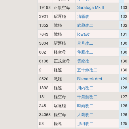
19193
正規空母
Saratoga Mk.II
133
3921
駆逐艦
清霜改
132
1352
戦艦
武蔵改二
132
7643
戦艦
Iowa改
131
3804
駆逐艦
皐月改二
130
802
軽空母
隼鷹改二
130
8108
正規空母
雲龍改
130
2
軽巡
五十鈴改二
130
2520
戦艦
Bismarck drei
129
1392
軽巡
川内改二
128
181
軽空母
千歳航改二
127
248
駆逐艦
時雨改二
126
34068
軽空母
大鷹改二
126
53
軽巡
那珂改二
125