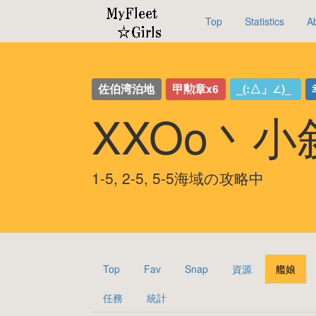
Top
Statistics
A
佐伯湾泊地
甲勲章x6
_(:△」∠)_
XXOo丶小
1-5, 2-5, 5-5海域の攻略中
Top
Fav
Snap
資源
艦娘
任務
統計