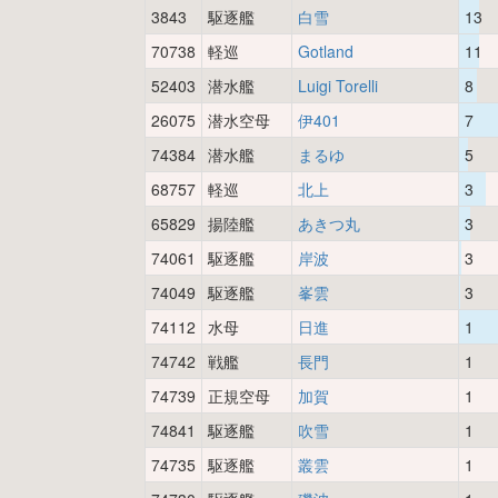
3843
駆逐艦
白雪
13
70738
軽巡
Gotland
11
52403
潜水艦
Luigi Torelli
8
26075
潜水空母
伊401
7
74384
潜水艦
まるゆ
5
68757
軽巡
北上
3
65829
揚陸艦
あきつ丸
3
74061
駆逐艦
岸波
3
74049
駆逐艦
峯雲
3
74112
水母
日進
1
74742
戦艦
長門
1
74739
正規空母
加賀
1
74841
駆逐艦
吹雪
1
74735
駆逐艦
叢雲
1