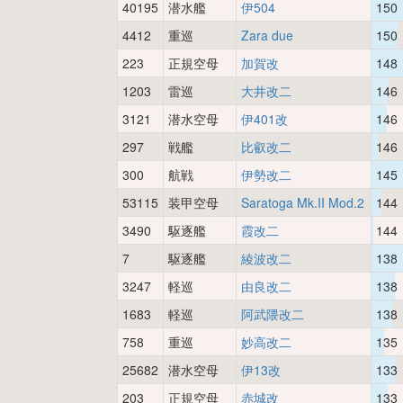
40195
潜水艦
伊504
150
4412
重巡
Zara due
150
223
正規空母
加賀改
148
1203
雷巡
大井改二
146
3121
潜水空母
伊401改
146
297
戦艦
比叡改二
146
300
航戦
伊勢改二
145
53115
装甲空母
Saratoga Mk.II Mod.2
144
3490
駆逐艦
霞改二
144
7
駆逐艦
綾波改二
138
3247
軽巡
由良改二
138
1683
軽巡
阿武隈改二
138
758
重巡
妙高改二
135
25682
潜水空母
伊13改
133
203
正規空母
赤城改
133