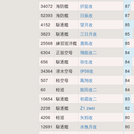
34072
海防艦
択捉改
87
52393
海防艦
日振改
87
4152
駆逐艦
望月改
85
3823
駆逐艦
三日月改
85
25568
練習巡洋艦
鹿島改
85
6304
正規空母
飛龍改二
84
656
駆逐艦
弥生改
84
34364
潜水空母
伊58改
84
507
軽空母
鳳翔改
84
60
軽巡
龍田改二
84
10654
駆逐艦
初霜改二
83
2238
駆逐艦
Z1 zwei
82
4206
軽巡
矢矧改
80
12691
駆逐艦
水無月改
80