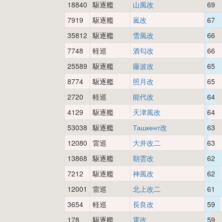
18840
駆逐艦
山風改
69
7919
駆逐艦
嵐改
67
35812
駆逐艦
雪風改
66
7748
軽巡
酒匂改
66
25589
駆逐艦
藤波改
65
8774
駆逐艦
照月改
65
2720
軽巡
能代改
64
4129
駆逐艦
天津風改
64
53038
駆逐艦
Ташкент改
63
12080
雷巡
大井改二
63
13868
駆逐艦
朝雲改
62
7212
駆逐艦
神風改
62
12001
雷巡
北上改二
61
3654
軽巡
長良改
59
178
駆逐艦
電改
59