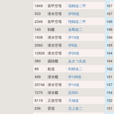
1849
装甲空母
瑞鶴改二甲
167
533
潜水空母
伊58改
167
2346
装甲空母
翔鶴改二甲
166
143
戦艦
金剛改二
166
1938
潜水空母
伊19改
166
3360
潜水空母
伊8改
165
12826
潜水空母
伊26改
164
380
揚陸艦
あきつ丸改
164
89
航巡
利根改二
162
499
潜水艦
伊168改
161
25746
潜水空母
伊14改
157
7270
潜水艦
呂500
154
8119
正規空母
天城改
152
236
雷巡
北上改二
151