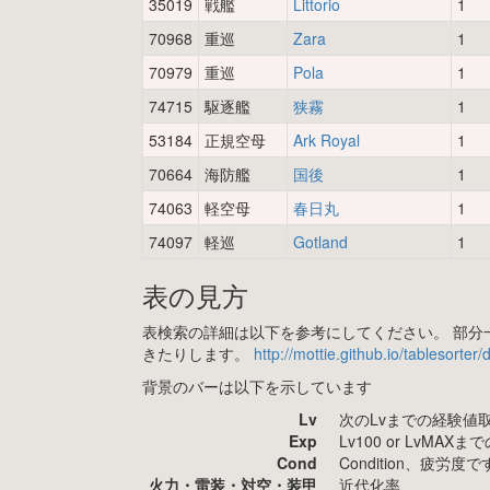
35019
戦艦
Littorio
1
70968
重巡
Zara
1
70979
重巡
Pola
1
74715
駆逐艦
狭霧
1
53184
正規空母
Ark Royal
1
70664
海防艦
国後
1
74063
軽空母
春日丸
1
74097
軽巡
Gotland
1
表の見方
表検索の詳細は以下を参考にしてください。 部分一
きたりします。
http://mottie.github.io/tablesorter
背景のバーは以下を示しています
Lv
次のLvまでの経験値
Exp
Lv100 or LvMA
Cond
Condition、疲
火力・雷装・対空・装甲
近代化率