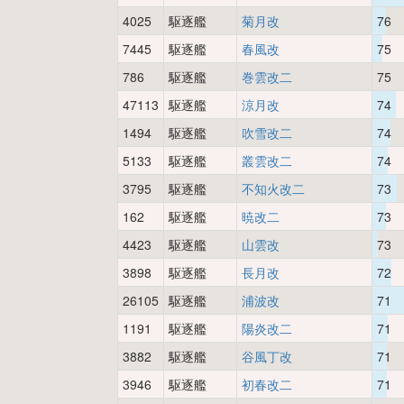
4025
駆逐艦
菊月改
76
7445
駆逐艦
春風改
75
786
駆逐艦
巻雲改二
75
47113
駆逐艦
涼月改
74
1494
駆逐艦
吹雪改二
74
5133
駆逐艦
叢雲改二
74
3795
駆逐艦
不知火改二
73
162
駆逐艦
暁改二
73
4423
駆逐艦
山雲改
73
3898
駆逐艦
長月改
72
26105
駆逐艦
浦波改
71
1191
駆逐艦
陽炎改二
71
3882
駆逐艦
谷風丁改
71
3946
駆逐艦
初春改二
71