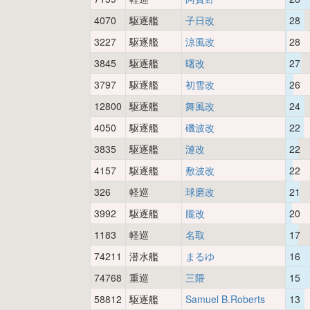
4070
駆逐艦
子日改
28
3227
駆逐艦
涼風改
28
3845
駆逐艦
曙改
27
3797
駆逐艦
初雪改
26
12800
駆逐艦
舞風改
24
4050
駆逐艦
磯波改
22
3835
駆逐艦
漣改
22
4157
駆逐艦
敷波改
22
326
軽巡
球磨改
21
3992
駆逐艦
朧改
20
1183
軽巡
名取
17
74211
潜水艦
まるゆ
16
74768
重巡
三隈
15
58812
駆逐艦
Samuel B.Roberts
13