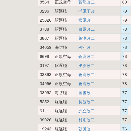
8564
正規空母
蒼龍改二
80
3296
駆逐艦
浦風丁改
79
25626
駆逐艦
松風改
79
3788
駆逐艦
白露改二
78
3867
駆逐艦
荒潮改二
78
34059
海防艦
占守改
78
6698
正規空母
蒼龍改二
78
3197
駆逐艦
夕雲改二
78
33393
正規空母
蒼龍改二
78
34956
正規空母
蒼龍改二
78
33992
海防艦
国後改
77
5252
駆逐艦
長波改二
77
61
駆逐艦
夕立改二
77
39026
駆逐艦
村雨改二
77
19243
駆逐艦
朝風改
76