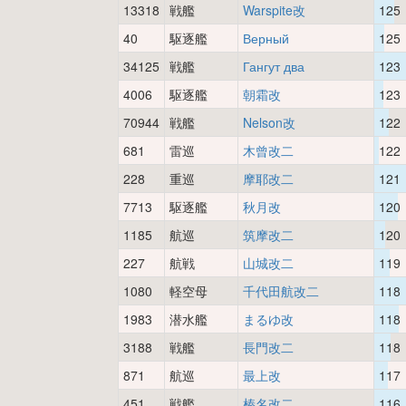
13318
戦艦
Warspite改
125
40
駆逐艦
Верный
125
34125
戦艦
Гангут два
123
4006
駆逐艦
朝霜改
123
70944
戦艦
Nelson改
122
681
雷巡
木曾改二
122
228
重巡
摩耶改二
121
7713
駆逐艦
秋月改
120
1185
航巡
筑摩改二
120
227
航戦
山城改二
119
1080
軽空母
千代田航改二
118
1983
潜水艦
まるゆ改
118
3188
戦艦
長門改二
118
871
航巡
最上改
117
451
戦艦
榛名改二
116