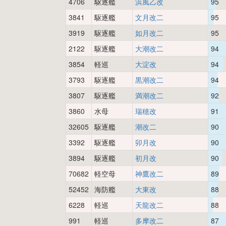
4706
駆逐艦
浜風乙改
95
3841
駆逐艦
文月改二
95
3919
駆逐艦
如月改二
95
2122
駆逐艦
大潮改二
94
3854
軽巡
大淀改
94
3793
駆逐艦
黒潮改二
94
3807
駆逐艦
満潮改二
92
3860
水母
瑞穂改
91
32605
駆逐艦
潮改二
90
3392
駆逐艦
卯月改
90
3894
駆逐艦
初月改
90
70682
軽空母
神鷹改二
89
52452
海防艦
大東改
88
6228
軽巡
天龍改二
88
991
軽巡
多摩改二
87