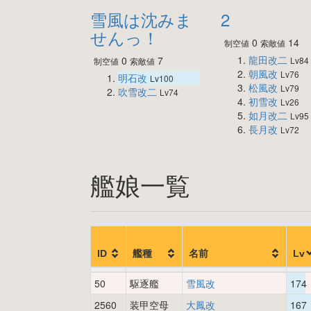
雪風は沈みま
2
せんっ！
0
14
制空値
索敵値
龍田改二
0
7
Lv84
制空値
索敵値
朝風改
Lv76
明石改
Lv100
松風改
Lv79
吹雪改二
Lv74
初雪改
Lv26
如月改二
Lv95
長月改
Lv72
艦娘一覧
ID
艦種
名前
Lv
50
駆逐艦
雪風改
174
2560
装甲空母
大鳳改
167