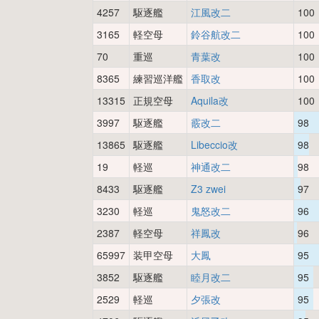
4257
駆逐艦
江風改二
100
3165
軽空母
鈴谷航改二
100
70
重巡
青葉改
100
8365
練習巡洋艦
香取改
100
13315
正規空母
Aquila改
100
3997
駆逐艦
霰改二
98
13865
駆逐艦
Libeccio改
98
19
軽巡
神通改二
98
8433
駆逐艦
Z3 zwei
97
3230
軽巡
鬼怒改二
96
2387
軽空母
祥鳳改
96
65997
装甲空母
大鳳
95
3852
駆逐艦
睦月改二
95
2529
軽巡
夕張改
95