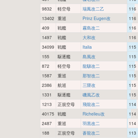
9832
軽空母
瑞鳳改二乙
116
13402
重巡
Prinz Eugen改
116
409
戦艦
霧島改二
116
1497
戦艦
大和改
116
34099
戦艦
Italia
115
155
駆逐艦
島風改
115
872
軽空母
龍驤改二
115
1587
重巡
那智改二
115
2386
航巡
三隈改
115
1331
駆逐艦
磯風乙改
115
1213
正規空母
飛龍改二
114
40175
戦艦
Richelieu改
114
2487
重巡
羽黒改二
114
188
正規空母
蒼龍改二
113