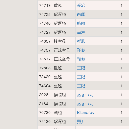
74719
重巡
愛宕
1
74738
駆逐艦
白露
1
74740
駆逐艦
時雨
1
74727
駆逐艦
黒潮
1
74837
軽空母
祥鳳
1
74737
正規空母
翔鶴
1
73577
正規空母
瑞鶴
1
72868
重巡
三隈
1
73439
重巡
三隈
1
74664
重巡
三隈
1
2028
揚陸艦
あきつ丸
1
2184
揚陸艦
あきつ丸
1
70730
戦艦
Bismarck
1
74130
駆逐艦
照月
1