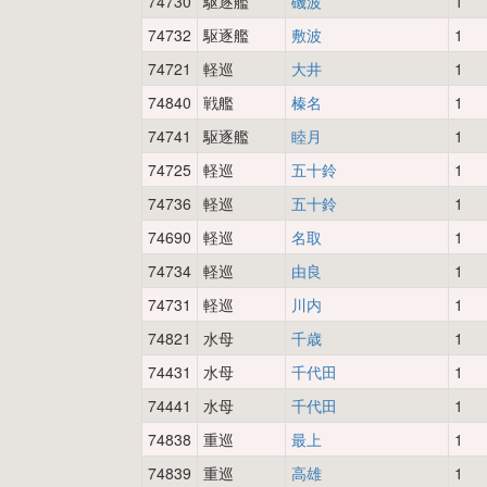
74730
駆逐艦
磯波
1
74732
駆逐艦
敷波
1
74721
軽巡
大井
1
74840
戦艦
榛名
1
74741
駆逐艦
睦月
1
74725
軽巡
五十鈴
1
74736
軽巡
五十鈴
1
74690
軽巡
名取
1
74734
軽巡
由良
1
74731
軽巡
川内
1
74821
水母
千歳
1
74431
水母
千代田
1
74441
水母
千代田
1
74838
重巡
最上
1
74839
重巡
高雄
1