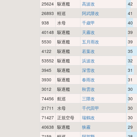
25624
駆逐艦
高波改
42
26893
軽巡
阿武隈改
41
938
水母
千歳甲
40
40148
駆逐艦
天霧改
39
5530
駆逐艦
五月雨改
39
4122
駆逐艦
若葉改
35
53552
駆逐艦
浜波改
32
3945
駆逐艦
深雪改
31
3930
駆逐艦
春雨改
31
3012
駆逐艦
秋雲改
30
74456
航巡
三隈改
30
21711
水母
千代田甲
30
71427
正規空母
瑞鶴改
30
40638
駆逐艦
狭霧
29
7159
軽巡
阿賀野
28