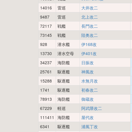
14016
雷巡
大井改二
9487
雷巡
北上改二
72117
戦艦
長門改二
73145
戦艦
陸奥改二
928
潜水艦
伊168改
13730
潜水空母
伊401改
34237
海防艦
日振改
25761
駆逐艦
神風改
15288
駆逐艦
水無月改
1741
駆逐艦
初春改二
78913
海防艦
御蔵改
67229
軽巡
阿武隈改二
111411
海防艦
屋代改
6341
駆逐艦
浦風丁改