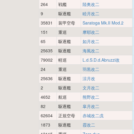
264
戦艦
陸奥改二
9
駆逐艦
睦月改二
35831
装甲空母
Saratoga Mk.II Mod.2
151
重巡
摩耶改二
65
駆逐艦
如月改二
25635
駆逐艦
海風改二
79002
軽巡
L.d.S.D.d.Abruzzi改
24
重巡
羽黒改二
25636
駆逐艦
涼月改
2
駆逐艦
文月改二
4652
航巡
熊野改二
82
駆逐艦
皐月改二
62604
正規空母
赤城改二戊
1873
駆逐艦
霞改二