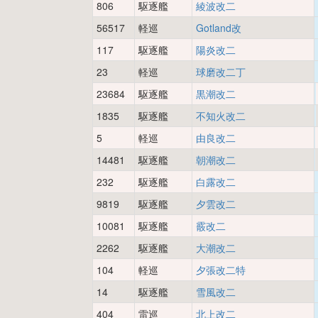
806
駆逐艦
綾波改二
56517
軽巡
Gotland改
117
駆逐艦
陽炎改二
23
軽巡
球磨改二丁
23684
駆逐艦
黒潮改二
1835
駆逐艦
不知火改二
5
軽巡
由良改二
14481
駆逐艦
朝潮改二
232
駆逐艦
白露改二
9819
駆逐艦
夕雲改二
10081
駆逐艦
霰改二
2262
駆逐艦
大潮改二
104
軽巡
夕張改二特
14
駆逐艦
雪風改二
404
雷巡
北上改二