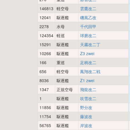
146813
軽空母
雲鷹改二
12041
駆逐艦
磯風乙改
2278
水母
千代田甲
124354
軽巡
球磨改二
15291
駆逐艦
天霧改二丁
10266
駆逐艦
Z3 zwei
166
重巡
足柄改二
656
軽空母
鳳翔改二戦
8036
駆逐艦
Z1 zwei
1347
正規空母
飛龍改二
1
駆逐艦
吹雪改二
11856
駆逐艦
野分改
11754
駆逐艦
藤波改
56765
駆逐艦
岸波改