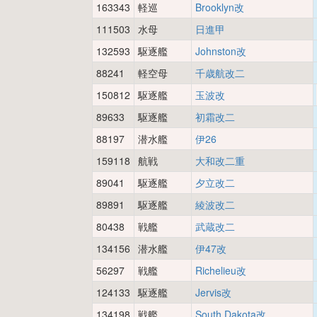
163343
軽巡
Brooklyn改
111503
水母
日進甲
132593
駆逐艦
Johnston改
88241
軽空母
千歳航改二
150812
駆逐艦
玉波改
89633
駆逐艦
初霜改二
88197
潜水艦
伊26
159118
航戦
大和改二重
89041
駆逐艦
夕立改二
89891
駆逐艦
綾波改二
80438
戦艦
武蔵改二
134156
潜水艦
伊47改
56297
戦艦
Richelieu改
124133
駆逐艦
Jervis改
134198
戦艦
South Dakota改