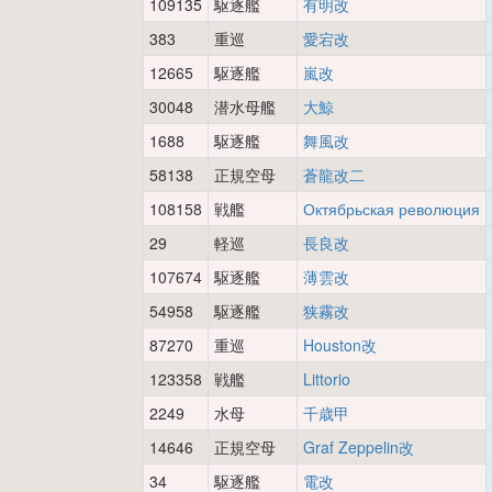
109135
駆逐艦
有明改
383
重巡
愛宕改
12665
駆逐艦
嵐改
30048
潜水母艦
大鯨
1688
駆逐艦
舞風改
58138
正規空母
蒼龍改二
108158
戦艦
Октябрьская революция
29
軽巡
長良改
107674
駆逐艦
薄雲改
54958
駆逐艦
狭霧改
87270
重巡
Houston改
123358
戦艦
Littorio
2249
水母
千歳甲
14646
正規空母
Graf Zeppelin改
34
駆逐艦
電改