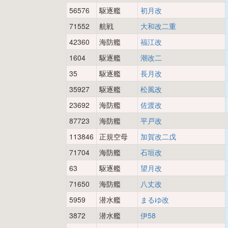
56576
駆逐艦
初月改
71552
航戦
大和改二重
42360
海防艦
福江改
1604
駆逐艦
潮改二
35
駆逐艦
長月改
35927
駆逐艦
松風改
23692
海防艦
佐渡改
87723
海防艦
平戸改
113846
正規空母
加賀改二戊
71704
海防艦
石垣改
63
駆逐艦
望月改
71650
海防艦
八丈改
5959
潜水艦
まるゆ改
3872
潜水艦
伊58