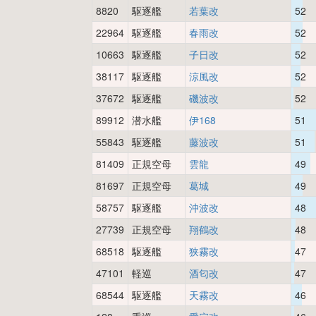
8820
駆逐艦
若葉改
52
22964
駆逐艦
春雨改
52
10663
駆逐艦
子日改
52
38117
駆逐艦
涼風改
52
37672
駆逐艦
磯波改
52
89912
潜水艦
伊168
51
55843
駆逐艦
藤波改
51
81409
正規空母
雲龍
49
81697
正規空母
葛城
49
58757
駆逐艦
沖波改
48
27739
正規空母
翔鶴改
48
68518
駆逐艦
狭霧改
47
47101
軽巡
酒匂改
47
68544
駆逐艦
天霧改
46