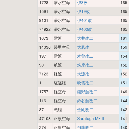
1728
潜水空母
伊8改
165
1591
潜水空母
伊19改
165
9101
潜水空母
伊401改
165
74922
潜水空母
伊400改
165
1073
雷巡
大井改二
161
14036
装甲空母
大鳳改
159
197
雷巡
木曾改二
154
90
航巡
筑摩改二
152
7123
軽巡
大淀改
152
1
駆逐艦
吹雪改二
151
1757
軽空母
熊野航改二
149
116
軽空母
鈴谷航改二
144
87
戦艦
金剛改二
142
47103
正規空母
Saratoga Mk.II
141
274
正規空母
飛龍改二
140