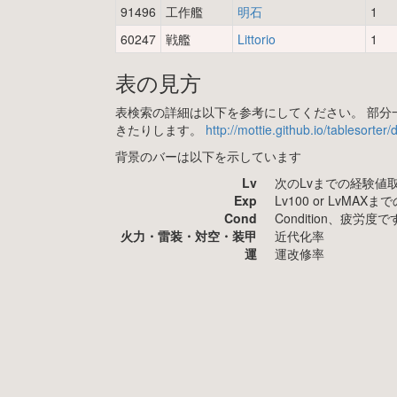
91496
工作艦
明石
1
60247
戦艦
Littorio
1
表の見方
表検索の詳細は以下を参考にしてください。 部分一
きたりします。
http://mottie.github.io/tablesorter
背景のバーは以下を示しています
Lv
次のLvまでの経験値
Exp
Lv100 or LvMA
Cond
Condition、疲
火力・雷装・対空・装甲
近代化率
運
運改修率