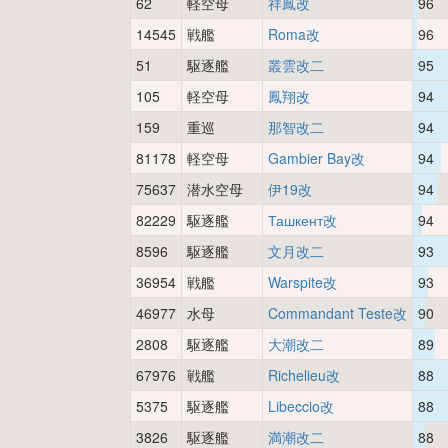
62
軽空母
祥鳳改
96
14545
戦艦
Roma改
96
51
駆逐艦
叢雲改二
95
105
軽空母
鳳翔改
94
159
重巡
那智改二
94
81178
軽空母
Gambier Bay改
94
75637
潜水空母
伊19改
94
82229
駆逐艦
Ташкент改
94
8596
駆逐艦
文月改二
93
36954
戦艦
Warspite改
93
46977
水母
Commandant Teste改
90
2808
駆逐艦
大潮改二
89
67976
戦艦
Richelieu改
88
5375
駆逐艦
Libeccio改
88
3826
駆逐艦
満潮改二
88