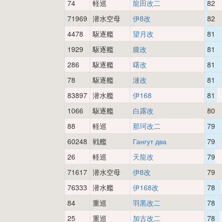
74
軽巡
龍田改二
82
71969
潜水空母
伊8改
82
4478
駆逐艦
望月改
81
1929
駆逐艦
朧改
81
286
駆逐艦
曙改
81
78
駆逐艦
漣改
81
83897
潜水艦
伊168
81
1066
駆逐艦
白露改
80
88
軽巡
那珂改二
79
60248
戦艦
Гангут два
79
26
軽巡
天龍改
79
71617
潜水空母
伊8改
79
76333
潜水艦
伊168改
78
84
重巡
羽黒改二
78
25
重巡
加古改二
78