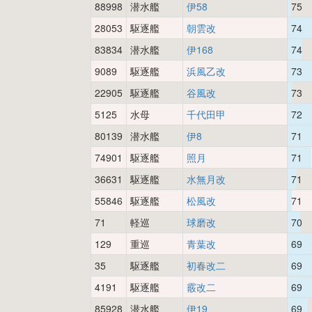
88998
潜水艦
伊58
75
28053
駆逐艦
朝雲改
74
83834
潜水艦
伊168
74
9089
駆逐艦
浜風乙改
73
22905
駆逐艦
谷風改
73
5125
水母
千代田甲
72
80139
潜水艦
伊8
71
74901
駆逐艦
照月
71
36631
駆逐艦
水無月改
71
55846
駆逐艦
松風改
71
71
軽巡
球磨改
70
129
重巡
青葉改
69
35
駆逐艦
初春改二
69
4191
駆逐艦
霰改二
69
85928
潜水艦
伊19
69