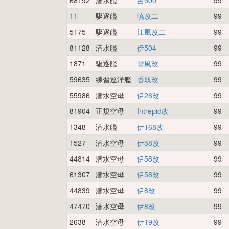
68192
潜水艦
呂500
99
11
駆逐艦
暁改二
99
5175
駆逐艦
江風改二
99
81128
潜水艦
伊504
99
1871
駆逐艦
雪風改
99
59635
練習巡洋艦
香取改
99
55986
潜水空母
伊26改
99
81904
正規空母
Intrepid改
99
1348
潜水艦
伊168改
99
1527
潜水空母
伊58改
99
44814
潜水空母
伊58改
99
61307
潜水空母
伊58改
99
44839
潜水空母
伊8改
99
47470
潜水空母
伊8改
99
2638
潜水空母
伊19改
99