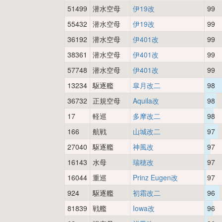
51499
潜水空母
伊19改
99
55432
潜水空母
伊19改
99
36192
潜水空母
伊401改
99
38361
潜水空母
伊401改
99
57748
潜水空母
伊401改
99
13234
駆逐艦
皐月改二
98
36732
正規空母
Aquila改
98
17
軽巡
多摩改二
98
166
航戦
山城改二
97
27040
駆逐艦
神風改
97
16143
水母
瑞穂改
97
16044
重巡
Prinz Eugen改
97
924
駆逐艦
初霜改二
96
81839
戦艦
Iowa改
96