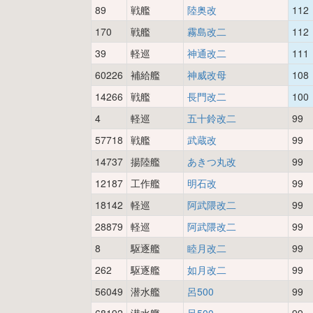
89
戦艦
陸奥改
112
170
戦艦
霧島改二
112
39
軽巡
神通改二
111
60226
補給艦
神威改母
108
14266
戦艦
長門改二
100
4
軽巡
五十鈴改二
99
57718
戦艦
武蔵改
99
14737
揚陸艦
あきつ丸改
99
12187
工作艦
明石改
99
18142
軽巡
阿武隈改二
99
28879
軽巡
阿武隈改二
99
8
駆逐艦
睦月改二
99
262
駆逐艦
如月改二
99
56049
潜水艦
呂500
99