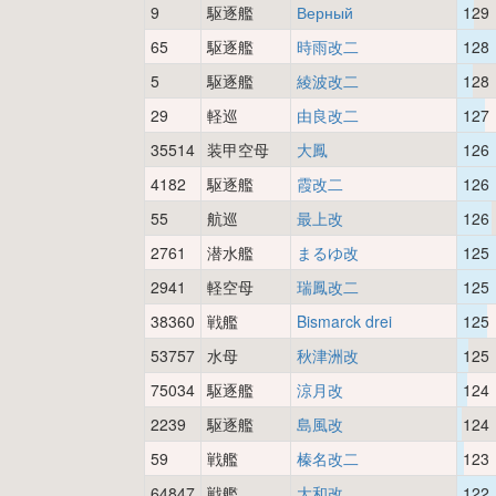
9
駆逐艦
Верный
129
65
駆逐艦
時雨改二
128
5
駆逐艦
綾波改二
128
29
軽巡
由良改二
127
35514
装甲空母
大鳳
126
4182
駆逐艦
霞改二
126
55
航巡
最上改
126
2761
潜水艦
まるゆ改
125
2941
軽空母
瑞鳳改二
125
38360
戦艦
Bismarck drei
125
53757
水母
秋津洲改
125
75034
駆逐艦
涼月改
124
2239
駆逐艦
島風改
124
59
戦艦
榛名改二
123
64847
戦艦
大和改
122