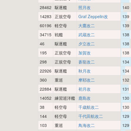
28462
駆逐艦
照月改
140
14283
正規空母
Graf Zeppelin改
139
60196
軽空母
大鷹改二
139
34715
戦艦
武蔵改二
138
46
駆逐艦
夕立改二
138
195
正規空母
加賀改
138
298
正規空母
蒼龍改二
134
22926
駆逐艦
秋月改
134
360
重巡
摩耶改二
132
22884
駆逐艦
初月改
131
14052
練習巡洋艦
鹿島改
130
38
軽空母
千歳航改二
130
144
軽空母
千代田航改二
129
103
重巡
鳥海改二
129