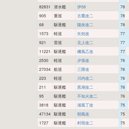
82831
潜水艦
伊58
78
905
重巡
古鷹改二
78
68
駆逐艦
陽炎改二
78
1573
軽巡
矢矧改
77
921
雷巡
北上改二
77
11221
駆逐艦
磯風乙改
77
2530
軽巡
夕張改
76
27034
航巡
三隈改
76
223
軽巡
川内改二
76
211
駆逐艦
黒潮改二
76
95
駆逐艦
不知火改二
76
3818
駆逐艦
浦風丁改
75
47134
駆逐艦
朝風改
75
1727
駆逐艦
村雨改二
75