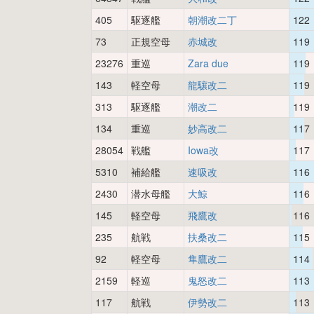
405
駆逐艦
朝潮改二丁
122
73
正規空母
赤城改
119
23276
重巡
Zara due
119
143
軽空母
龍驤改二
119
313
駆逐艦
潮改二
119
134
重巡
妙高改二
117
28054
戦艦
Iowa改
117
5310
補給艦
速吸改
116
2430
潜水母艦
大鯨
116
145
軽空母
飛鷹改
116
235
航戦
扶桑改二
115
92
軽空母
隼鷹改二
114
2159
軽巡
鬼怒改二
113
117
航戦
伊勢改二
113