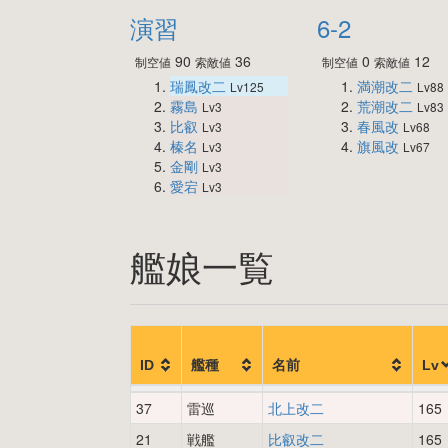
演習
6-2
90
36
0
12
制空値
索敵値
制空値
索敵値
瑞鳳改二
満潮改二
Lv125
Lv88
霧島
荒潮改二
Lv3
Lv83
比叡
春風改
Lv3
Lv68
榛名
旗風改
Lv3
Lv67
金剛
Lv3
愛宕
Lv3
艦娘一覧
ID
艦種
名前
Lv
37
雷巡
北上改二
165
21
戦艦
比叡改二
165