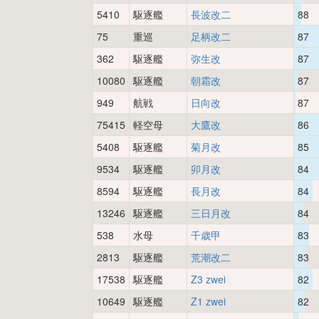
5410
駆逐艦
長波改二
88
75
重巡
足柄改二
87
362
駆逐艦
弥生改
87
10080
駆逐艦
朝霜改
87
949
航戦
日向改
87
75415
軽空母
大鷹改
86
5408
駆逐艦
菊月改
85
9534
駆逐艦
卯月改
84
8594
駆逐艦
長月改
84
13246
駆逐艦
三日月改
84
538
水母
千歳甲
83
2813
駆逐艦
荒潮改二
83
17538
駆逐艦
Z3 zwei
82
10649
駆逐艦
Z1 zwei
82