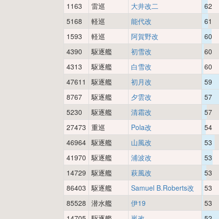
1163
雷巡
大井改二
62
5168
軽巡
能代改
61
1593
軽巡
阿賀野改
60
4390
駆逐艦
初雪改
60
4313
駆逐艦
白雪改
60
47611
駆逐艦
初月改
59
8767
駆逐艦
夕雲改
57
5230
駆逐艦
清霜改
57
27473
重巡
Pola改
54
46964
駆逐艦
山風改
53
41970
駆逐艦
浦波改
53
14729
駆逐艦
萩風改
53
86403
駆逐艦
Samuel B.Roberts改
53
85528
潜水艦
伊19
53
14705
駆逐艦
嵐改
52