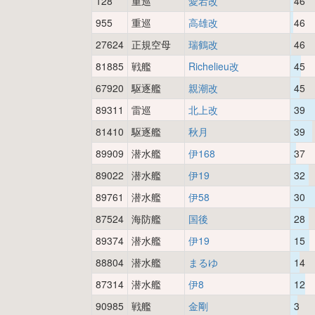
128
重巡
愛宕改
46
955
重巡
高雄改
46
27624
正規空母
瑞鶴改
46
81885
戦艦
Richelieu改
45
67920
駆逐艦
親潮改
45
89311
雷巡
北上改
39
81410
駆逐艦
秋月
39
89909
潜水艦
伊168
37
89022
潜水艦
伊19
32
89761
潜水艦
伊58
30
87524
海防艦
国後
28
89374
潜水艦
伊19
15
88804
潜水艦
まるゆ
14
87314
潜水艦
伊8
12
90985
戦艦
金剛
3