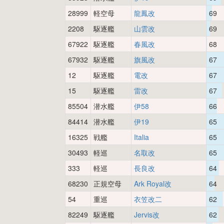
28999
軽空母
龍鳳改
69
2208
駆逐艦
山雲改
69
67922
駆逐艦
春風改
68
67932
駆逐艦
旗風改
67
12
駆逐艦
電改
67
15
駆逐艦
雷改
67
85504
潜水艦
伊58
66
84414
潜水艦
伊19
65
16325
戦艦
Italia
65
30493
軽巡
名取改
65
333
軽巡
長良改
64
68230
正規空母
Ark Royal改
64
54
重巡
衣笠改二
62
82249
駆逐艦
Jervis改
62