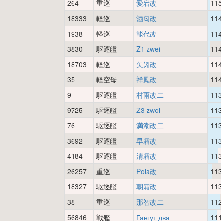
264
重巡
愛宕改
11
18333
軽巡
酒匂改
11
1938
軽巡
能代改
11
3830
駆逐艦
Z1 zwei
11
18703
軽巡
矢矧改
11
35
軽空母
祥鳳改
11
9
駆逐艦
村雨改二
11
9725
駆逐艦
Z3 zwei
11
76
駆逐艦
満潮改二
11
3692
駆逐艦
早霜改
11
4184
駆逐艦
清霜改
11
26257
重巡
Pola改
11
18327
駆逐艦
朝霜改
11
38
重巡
那智改二
11
56846
戦艦
Гангут два
11