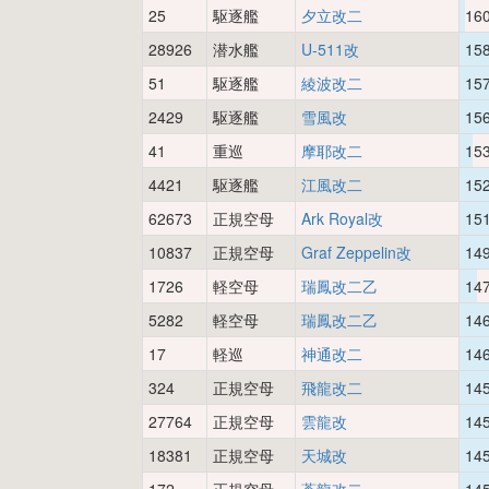
25
駆逐艦
夕立改二
16
28926
潜水艦
U-511改
15
51
駆逐艦
綾波改二
15
2429
駆逐艦
雪風改
15
41
重巡
摩耶改二
15
4421
駆逐艦
江風改二
15
62673
正規空母
Ark Royal改
15
10837
正規空母
Graf Zeppelin改
14
1726
軽空母
瑞鳳改二乙
14
5282
軽空母
瑞鳳改二乙
14
17
軽巡
神通改二
14
324
正規空母
飛龍改二
14
27764
正規空母
雲龍改
14
18381
正規空母
天城改
14