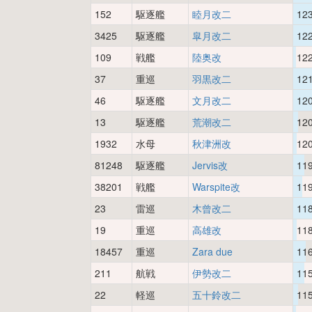
152
駆逐艦
睦月改二
12
3425
駆逐艦
皐月改二
12
109
戦艦
陸奥改
12
37
重巡
羽黒改二
12
46
駆逐艦
文月改二
12
13
駆逐艦
荒潮改二
12
1932
水母
秋津洲改
12
81248
駆逐艦
Jervis改
11
38201
戦艦
Warspite改
11
23
雷巡
木曾改二
11
19
重巡
高雄改
11
18457
重巡
Zara due
11
211
航戦
伊勢改二
11
22
軽巡
五十鈴改二
11