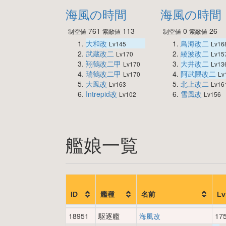
海風の時間
海風の時間
761
113
0
26
制空値
索敵値
制空値
索敵値
大和改
鳥海改二
Lv145
Lv16
武蔵改二
綾波改二
Lv170
Lv15
翔鶴改二甲
大井改二
Lv170
Lv13
瑞鶴改二甲
阿武隈改二
Lv170
Lv
大鳳改
北上改二
Lv163
Lv16
Intrepid改
雪風改
Lv102
Lv156
艦娘一覧
ID
艦種
名前
Lv
18951
駆逐艦
海風改
17