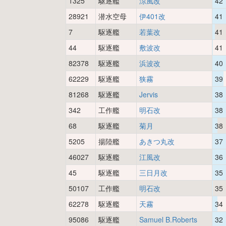
1325
駆逐艦
涼風改
42
28921
潜水空母
伊401改
41
7
駆逐艦
若葉改
41
44
駆逐艦
敷波改
41
82378
駆逐艦
浜波改
40
62229
駆逐艦
狭霧
39
81268
駆逐艦
Jervis
38
342
工作艦
明石改
38
68
駆逐艦
菊月
38
5205
揚陸艦
あきつ丸改
37
46027
駆逐艦
江風改
36
45
駆逐艦
三日月改
35
50107
工作艦
明石改
35
62278
駆逐艦
天霧
34
95086
駆逐艦
Samuel B.Roberts
32