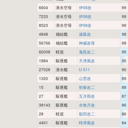
6604
潜水空母
伊58改
99
7233
潜水空母
伊58改
99
8523
潜水空母
伊58改
99
4848
補給艦
速吸改
98
56766
補給艦
神威改母
98
82008
軽巡
鬼怒改二
95
1884
駆逐艦
天津風改
95
27028
潜水艦
U-511
90
1320
駆逐艦
山雲改
89
15
駆逐艦
初春改二
88
27
駆逐艦
五月雨改
87
38143
駆逐艦
水無月改
86
28
軽巡
龍田改二
86
4401
駆逐艦
時津風改
84