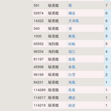
591
駆逐艦
曙
7
52974
駆逐艦
磯波
6
14322
駆逐艦
天津風
6
540
駆逐艦
漣
6
1000
駆逐艦
舞風
5
65552
海防艦
松輪
5
96334
海防艦
福江
4
81197
駆逐艦
旗風
3
45998
駆逐艦
春風
3
96169
駆逐艦
白雪
2
84231
駆逐艦
海風
1
114289
駆逐艦
島風
1
114217
駆逐艦
磯波
1
114219
駆逐艦
綾波
1