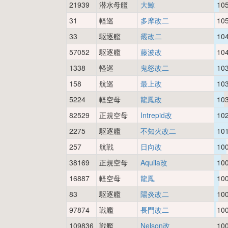
21939
潜水母艦
大鯨
10
31
軽巡
多摩改二
10
33
駆逐艦
霰改二
10
57052
駆逐艦
藤波改
10
1338
軽巡
鬼怒改二
10
158
航巡
最上改
10
5224
軽空母
龍鳳改
10
82529
正規空母
Intrepid改
10
2275
駆逐艦
不知火改二
10
257
航戦
日向改
10
38169
正規空母
Aquila改
10
16887
軽空母
龍鳳
10
83
駆逐艦
陽炎改二
10
97874
戦艦
長門改二
10
109836
戦艦
Nelson改
10