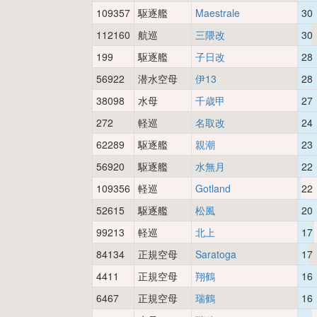
109357
駆逐艦
Maestrale
30
112160
航巡
三隈改
30
199
駆逐艦
子日改
28
56922
潜水空母
伊13
28
38098
水母
千歳甲
27
272
軽巡
名取改
24
62289
駆逐艦
親潮
23
56920
駆逐艦
水無月
22
109356
軽巡
Gotland
22
52615
駆逐艦
松風
20
99213
軽巡
北上
17
84134
正規空母
Saratoga
17
4411
正規空母
翔鶴
16
6467
正規空母
瑞鶴
16