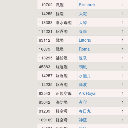
110702
戦艦
Bismarck
1
114255
軽巡
大淀
1
113383
潜水母艦
大鯨
1
114221
駆逐艦
春雨
1
63112
戦艦
Littorio
1
10879
戦艦
Roma
1
113295
補給艦
速吸
1
45883
駆逐艦
朝風
1
114257
駆逐艦
水無月
1
114235
駆逐艦
藤波
1
83543
正規空母
Ark Royal
1
85042
海防艦
占守
1
81239
軽空母
春日丸
1
109109
軽空母
神鷹
1