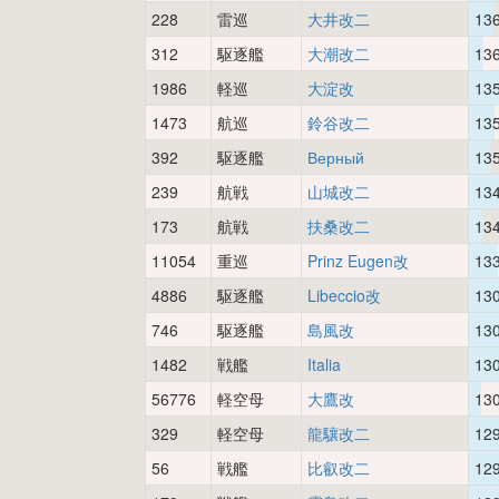
228
雷巡
大井改二
13
312
駆逐艦
大潮改二
13
1986
軽巡
大淀改
13
1473
航巡
鈴谷改二
13
392
駆逐艦
Верный
13
239
航戦
山城改二
13
173
航戦
扶桑改二
13
11054
重巡
Prinz Eugen改
13
4886
駆逐艦
Libeccio改
13
746
駆逐艦
島風改
13
1482
戦艦
Italia
13
56776
軽空母
大鷹改
13
329
軽空母
龍驤改二
12
56
戦艦
比叡改二
12