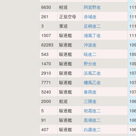
6630
軽巡
阿賀野改
11
261
正規空母
赤城改
11
3
重巡
足柄改二
11
1507
駆逐艦
浦風丁改
11
62283
駆逐艦
沖波改
10
543
駆逐艦
暁改二
10
1470
駆逐艦
野分改
10
2910
駆逐艦
浜風乙改
10
7771
駆逐艦
磯風乙改
10
5240
駆逐艦
春雨改
10
2000
航巡
三隈改
10
5
駆逐艦
初霜改二
10
91
駆逐艦
黒潮改二
10
407
駆逐艦
白露改二
10