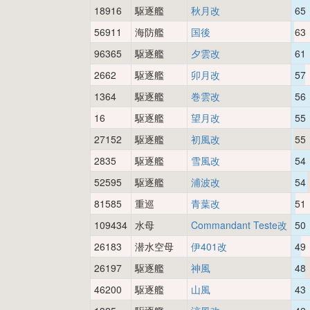
18916
駆逐艦
秋月改
65
56911
海防艦
国後
63
96365
駆逐艦
夕雲改
61
2662
駆逐艦
卯月改
57
1364
駆逐艦
巻雲改
56
16
駆逐艦
望月改
55
27152
駆逐艦
初風改
55
2835
駆逐艦
雪風改
54
52595
駆逐艦
浦波改
54
81585
重巡
青葉改
51
109434
水母
Commandant Teste改
50
26183
潜水空母
伊401改
49
26197
駆逐艦
神風
48
46200
駆逐艦
山風
43