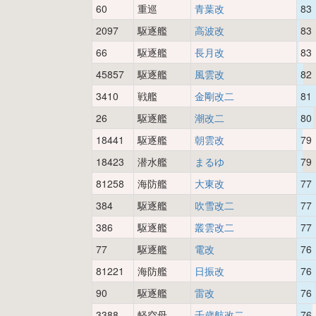
60
重巡
青葉改
83
2097
駆逐艦
高波改
83
66
駆逐艦
長月改
83
45857
駆逐艦
風雲改
82
3410
戦艦
金剛改二
81
26
駆逐艦
潮改二
80
18441
駆逐艦
朝雲改
79
18423
潜水艦
まるゆ
79
81258
海防艦
大東改
77
384
駆逐艦
吹雪改二
77
386
駆逐艦
叢雲改二
77
77
駆逐艦
電改
76
81221
海防艦
日振改
76
90
駆逐艦
雷改
76
3388
軽空母
千歳航改二
76