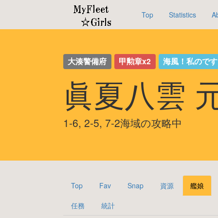
Top
Statistics
A
大湊警備府
甲勲章x2
海風！私ので
眞夏八雲 
1-6, 2-5, 7-2海域の攻略中
Top
Fav
Snap
資源
艦娘
任務
統計