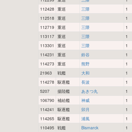
112428
重巡
三隈
1
112518
重巡
三隈
1
112719
重巡
三隈
1
113117
重巡
三隈
1
113301
重巡
三隈
1
114231
重巡
鈴谷
1
114273
重巡
熊野
1
21963
戦艦
大和
1
114278
駆逐艦
長波
1
5207
揚陸艦
あきつ丸
1
106790
補給艦
神威
1
114241
駆逐艦
卯月
1
114265
駆逐艦
浦風
1
110495
戦艦
Bismarck
1