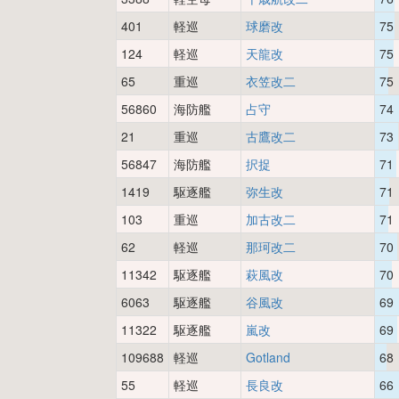
401
軽巡
球磨改
75
124
軽巡
天龍改
75
65
重巡
衣笠改二
75
56860
海防艦
占守
74
21
重巡
古鷹改二
73
56847
海防艦
択捉
71
1419
駆逐艦
弥生改
71
103
重巡
加古改二
71
62
軽巡
那珂改二
70
11342
駆逐艦
萩風改
70
6063
駆逐艦
谷風改
69
11322
駆逐艦
嵐改
69
109688
軽巡
Gotland
68
55
軽巡
長良改
66