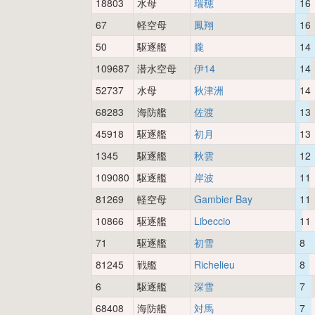
18803
水母
瑞穂
16
67
軽空母
鳳翔
16
50
駆逐艦
朧
14
109687
潜水空母
伊14
14
52737
水母
秋津洲
14
68283
海防艦
佐渡
13
45918
駆逐艦
初月
13
1345
駆逐艦
秋雲
12
109080
駆逐艦
岸波
11
81269
軽空母
Gambier Bay
11
10866
駆逐艦
Libeccio
11
71
駆逐艦
初雪
8
81245
戦艦
Richelieu
8
6
駆逐艦
深雪
7
68408
海防艦
対馬
7