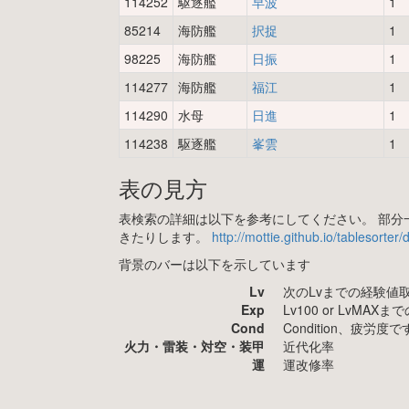
114252
駆逐艦
早波
1
85214
海防艦
択捉
1
98225
海防艦
日振
1
114277
海防艦
福江
1
114290
水母
日進
1
114238
駆逐艦
峯雲
1
表の見方
表検索の詳細は以下を参考にしてください。 部分一
きたりします。
http://mottie.github.io/tablesorter
背景のバーは以下を示しています
Lv
次のLvまでの経験値
Exp
Lv100 or LvMA
Cond
Condition、疲
火力・雷装・対空・装甲
近代化率
運
運改修率