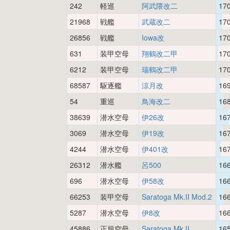
242
軽巡
阿武隈改二
17
21968
戦艦
武蔵改二
17
26856
戦艦
Iowa改
17
631
装甲空母
翔鶴改二甲
17
6212
装甲空母
瑞鶴改二甲
17
68587
駆逐艦
涼月改
16
54
重巡
鳥海改二
16
38639
潜水空母
伊26改
16
3069
潜水空母
伊19改
16
4244
潜水空母
伊401改
16
26312
潜水艦
呂500
16
696
潜水空母
伊58改
16
66253
装甲空母
Saratoga Mk.II Mod.2
16
5287
潜水空母
伊8改
16
45886
正規空母
Saratoga Mk.II
16