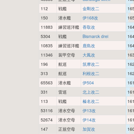
112
戦艦
金剛改二
16
150
潜水艦
伊168改
16
11883
練習巡洋艦
香取改
16
5304
戦艦
Bismarck drei
16
10835
練習巡洋艦
鹿島改
16
11346
装甲空母
大鳳改
16
196
航巡
筑摩改二
16
313
航巡
利根改二
16
65563
潜水艦
伊504
16
331
雷巡
北上改二
16
113
戦艦
榛名改二
16
53116
潜水空母
伊13改
16
52674
潜水空母
伊14改
16
147
正規空母
加賀改
16