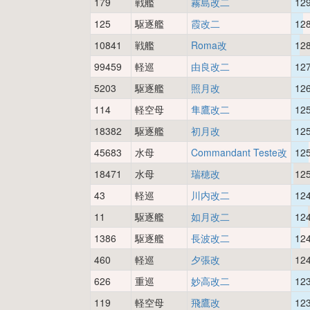
179
戦艦
霧島改二
12
125
駆逐艦
霞改二
12
10841
戦艦
Roma改
12
99459
軽巡
由良改二
12
5203
駆逐艦
照月改
12
114
軽空母
隼鷹改二
12
18382
駆逐艦
初月改
12
45683
水母
Commandant Teste改
12
18471
水母
瑞穂改
12
43
軽巡
川内改二
12
11
駆逐艦
如月改二
12
1386
駆逐艦
長波改二
12
460
軽巡
夕張改
12
626
重巡
妙高改二
12
119
軽空母
飛鷹改
12