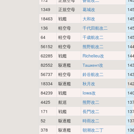
172
正規空母
蒼龍改二
14
1349
正規空母
葛城改
14
18463
戦艦
大和改
14
136
軽空母
千代田航改二
14
64
軽空母
千歳航改二
14
56152
軽空母
熊野航改二
14
62285
戦艦
Richelieu改
14
82552
駆逐艦
Ташкент改
14
56737
軽空母
鈴谷航改二
14
18334
駆逐艦
秋月改
14
84239
戦艦
Iowa改
14
4425
航巡
熊野改二
13
171
戦艦
長門改二
13
52
駆逐艦
時雨改二
13
378
駆逐艦
朝潮改二丁
13