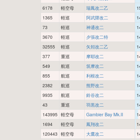
6178
軽空母
瑞鳳改二乙
1
1365
軽巡
阿武隈改二
1
73
軽巡
神通改二
1
3670
軽巡
夕張改二特
1
32555
軽巡
矢矧改二乙
1
377
重巡
摩耶改二
1
549
航巡
筑摩改二
1
855
航巡
利根改二
1
2382
航巡
熊野改二
1
9935
航巡
鈴谷改二
1
43
重巡
羽黒改二
1
143995
軽空母
Gambier Bay Mk.II
1
1694
軽空母
鳳翔改二
1
120443
軽空母
大鷹改二
1