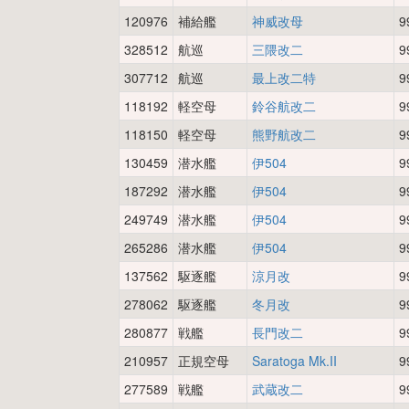
120976
補給艦
神威改母
9
328512
航巡
三隈改二
9
307712
航巡
最上改二特
9
118192
軽空母
鈴谷航改二
9
118150
軽空母
熊野航改二
9
130459
潜水艦
伊504
9
187292
潜水艦
伊504
9
249749
潜水艦
伊504
9
265286
潜水艦
伊504
9
137562
駆逐艦
涼月改
9
278062
駆逐艦
冬月改
9
280877
戦艦
長門改二
9
210957
正規空母
Saratoga Mk.II
9
277589
戦艦
武蔵改二
9