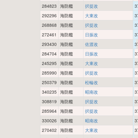
284823
海防艦
択捉改
3
292296
海防艦
大東改
3
268868
海防艦
択捉改
3
272461
海防艦
日振改
3
293430
海防艦
佐渡改
3
284704
海防艦
日振改
3
245295
海防艦
大東改
3
285990
海防艦
択捉改
3
250379
海防艦
松輪改
3
340235
海防艦
昭南改
3
308819
海防艦
択捉改
3
285964
海防艦
択捉改
3
330026
海防艦
昭南改
3
270402
海防艦
大東改
3