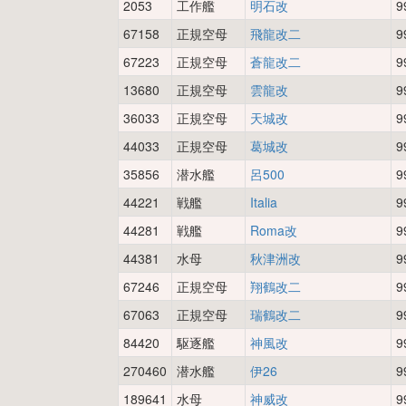
2053
工作艦
明石改
9
67158
正規空母
飛龍改二
9
67223
正規空母
蒼龍改二
9
13680
正規空母
雲龍改
9
36033
正規空母
天城改
9
44033
正規空母
葛城改
9
35856
潜水艦
呂500
9
44221
戦艦
Italia
9
44281
戦艦
Roma改
9
44381
水母
秋津洲改
9
67246
正規空母
翔鶴改二
9
67063
正規空母
瑞鶴改二
9
84420
駆逐艦
神風改
9
270460
潜水艦
伊26
9
189641
水母
神威改
9