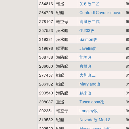
284816
軽巡
矢矧改二乙
9
264725
戦艦
Conte di Cavour nuovo
9
278107
軽空母
龍鳳改二戊
9
257523
潜水艦
伊203改
9
319331
潜水艦
Salmon改
9
319698
駆逐艦
Javelin改
9
308788
海防艦
能美改
9
286000
海防艦
倉橋改
9
277457
戦艦
大和改二
9
286132
戦艦
Maryland改
9
293549
海防艦
鵜来改
9
308687
重巡
Tuscaloosa改
9
292351
軽空母
Langley改
9
319582
戦艦
Nevada改 Mod.2
9
292522
戦艦
Massachusetts改
9