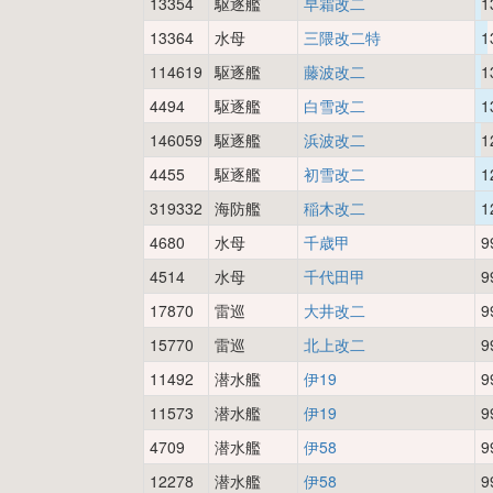
13354
駆逐艦
早霜改二
1
13364
水母
三隈改二特
1
114619
駆逐艦
藤波改二
1
4494
駆逐艦
白雪改二
1
146059
駆逐艦
浜波改二
1
4455
駆逐艦
初雪改二
1
319332
海防艦
稲木改二
1
4680
水母
千歳甲
9
4514
水母
千代田甲
9
17870
雷巡
大井改二
9
15770
雷巡
北上改二
9
11492
潜水艦
伊19
9
11573
潜水艦
伊19
9
4709
潜水艦
伊58
9
12278
潜水艦
伊58
9