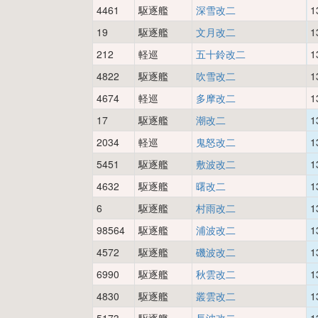
4461
駆逐艦
深雪改二
1
19
駆逐艦
文月改二
1
212
軽巡
五十鈴改二
1
4822
駆逐艦
吹雪改二
1
4674
軽巡
多摩改二
1
17
駆逐艦
潮改二
1
2034
軽巡
鬼怒改二
1
5451
駆逐艦
敷波改二
1
4632
駆逐艦
曙改二
1
6
駆逐艦
村雨改二
1
98564
駆逐艦
浦波改二
1
4572
駆逐艦
磯波改二
1
6990
駆逐艦
秋雲改二
1
4830
駆逐艦
叢雲改二
1