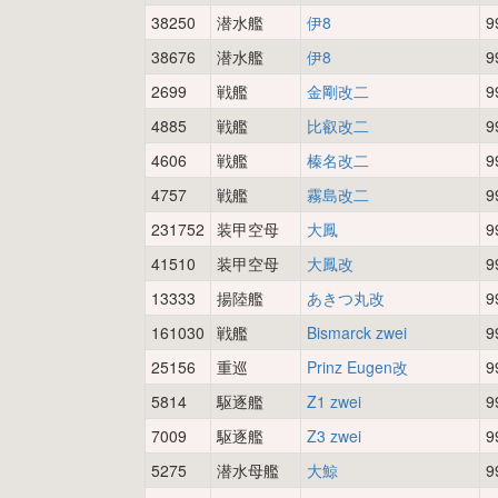
38250
潜水艦
伊8
9
38676
潜水艦
伊8
9
2699
戦艦
金剛改二
9
4885
戦艦
比叡改二
9
4606
戦艦
榛名改二
9
4757
戦艦
霧島改二
9
231752
装甲空母
大鳳
9
41510
装甲空母
大鳳改
9
13333
揚陸艦
あきつ丸改
9
161030
戦艦
Bismarck zwei
9
25156
重巡
Prinz Eugen改
9
5814
駆逐艦
Z1 zwei
9
7009
駆逐艦
Z3 zwei
9
5275
潜水母艦
大鯨
9