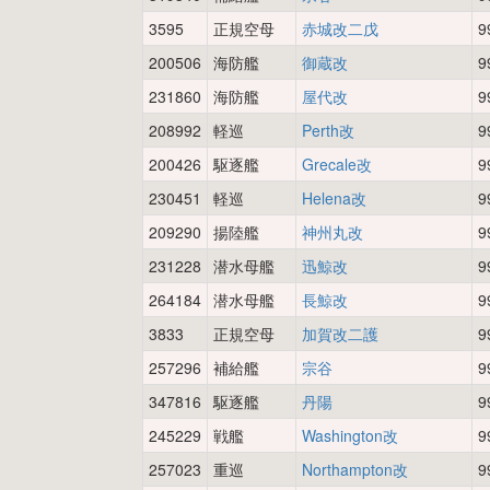
3595
正規空母
赤城改二戊
9
200506
海防艦
御蔵改
9
231860
海防艦
屋代改
9
208992
軽巡
Perth改
9
200426
駆逐艦
Grecale改
9
230451
軽巡
Helena改
9
209290
揚陸艦
神州丸改
9
231228
潜水母艦
迅鯨改
9
264184
潜水母艦
長鯨改
9
3833
正規空母
加賀改二護
9
257296
補給艦
宗谷
9
347816
駆逐艦
丹陽
9
245229
戦艦
Washington改
9
257023
重巡
Northampton改
9