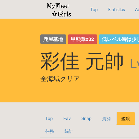
Top
Statistics
A
鹿屋基地
甲勲章x32
低レベル時は少
彩佳 元帥
L
全海域クリア
Top
Fav
Snap
資源
艦娘
任務
統計