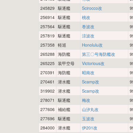
245829
駆逐艦
Scirocco改
9
256914
駆逐艦
桃改
9
257564
駆逐艦
巻波改
9
257819
駆逐艦
涼波改
9
257358
軽巡
Honolulu改
9
265288
海防艦
第三〇号海防艦改
9
265225
装甲空母
Victorious改
9
270391
海防艦
昭南改
9
270461
潜水艦
Scamp改
9
319902
潜水艦
Scamp改
9
278071
駆逐艦
梅改
9
277606
補給艦
山汐丸改
9
277696
駆逐艦
玉波改
9
284000
潜水艦
伊201改
9