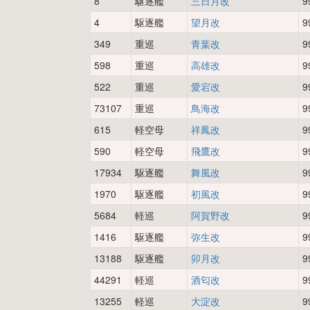
8
駆逐艦
三日月改
9
4
駆逐艦
望月改
9
349
重巡
青葉改
9
598
重巡
高雄改
9
522
重巡
愛宕改
9
73107
重巡
鳥海改
9
615
軽空母
祥鳳改
9
590
軽空母
飛鷹改
9
17934
駆逐艦
舞風改
9
1970
駆逐艦
初風改
9
5684
軽巡
阿賀野改
9
1416
駆逐艦
弥生改
9
13188
駆逐艦
卯月改
9
44291
軽巡
酒匂改
9
13255
軽巡
大淀改
9