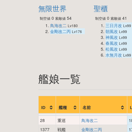
無限世界
聖櫃
0
54
0
41
制空値
索敵値
制空値
索敵値
鳥海改二
三日月改
Lv180
Lv99
金剛改二丙
朝風改
Lv176
Lv99
神風改
Lv99
春風改
Lv99
松風改
Lv99
水無月改
Lv99
艦娘一覧
ID
艦種
名前
28
重巡
鳥海改二
1
1377
戦艦
金剛改二丙
1