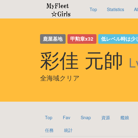
Top
Statistics
A
鹿屋基地
甲勲章x32
低レベル時は少
彩佳 元帥
L
全海域クリア
Top
Fav
Snap
資源
艦娘
任務
統計