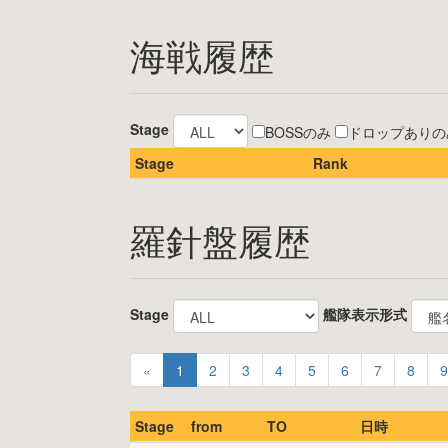
海戦履歴
Stage
BOSSのみ
ドロップありの
Stage
Rank
羅針盤履歴
Stage
艦隊表示形式
«
1
2
3
4
5
6
7
8
9
Stage
from
TO
日時