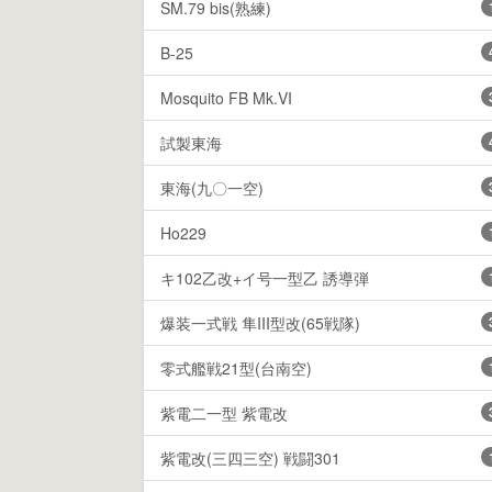
SM.79 bis(熟練)
B-25
Mosquito FB Mk.VI
試製東海
東海(九〇一空)
Ho229
キ102乙改+イ号一型乙 誘導弾
爆装一式戦 隼III型改(65戦隊)
零式艦戦21型(台南空)
紫電二一型 紫電改
紫電改(三四三空) 戦闘301