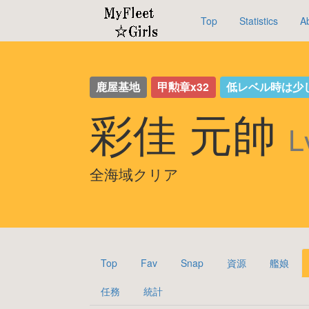
Top
Statistics
A
鹿屋基地
甲勲章x32
低レベル時は少
彩佳 元帥
L
全海域クリア
Top
Fav
Snap
資源
艦娘
任務
統計