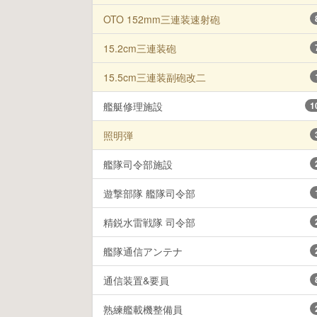
OTO 152mm三連装速射砲
15.2cm三連装砲
15.5cm三連装副砲改二
艦艇修理施設
1
照明弾
艦隊司令部施設
遊撃部隊 艦隊司令部
精鋭水雷戦隊 司令部
艦隊通信アンテナ
通信装置&要員
熟練艦載機整備員