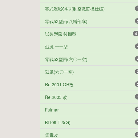
零式艦戦64型(制空戦闘機仕様)
零戦52型丙(八幡部隊)
試製烈風 後期型
4
烈風 一一型
零戦52型丙(六〇一空)
烈風(六〇一空)
Re.2001 OR改
Re.2005 改
Fulmar
Bf109 T-3(G)
震電改