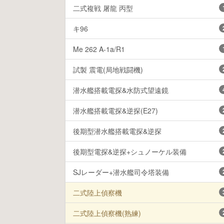
二式複戦 屠龍 丙型
キ96
Me 262 A-1a/R1
試製 震電(局地戦闘機)
潜水艦搭載電探&水防式望遠鏡
潜水艦搭載電探&逆探(E27)
後期型潜水艦搭載電探&逆探
後期型電探&逆探+シュノーケル装備
SJレーダー+潜水艦司令塔装備
二式陸上偵察機
二式陸上偵察機(熟練)