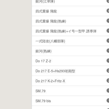
銀河(江草隊)
四式重爆 飛龍
四式重爆 飛龍(熟練)
四式重爆 飛龍(熟練)+イ号一型甲 誘導弾
一式陸攻(八幡部隊)
銀河(熟練)
Do 17 Z-2
Do 217 E-5+Hs293初期型
Do 217 K-2+Fritz-X
SM.79
SM.79 bis