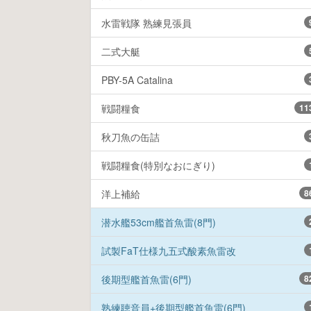
水雷戦隊 熟練見張員
二式大艇
PBY-5A Catalina
戦闘糧食
11
秋刀魚の缶詰
戦闘糧食(特別なおにぎり)
洋上補給
8
潜水艦53cm艦首魚雷(8門)
試製FaT仕様九五式酸素魚雷改
後期型艦首魚雷(6門)
8
熟練聴音員+後期型艦首魚雷(6門)