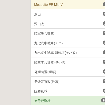
Mosquito PR Mk.IV
深山
深山改
陸軍歩兵部隊
九七式中戦車(チハ)
九七式中戦車 新砲塔(チハ改)
陸軍歩兵部隊+チハ改
発煙装置(煙幕)
発煙装置改(煙幕)
阻塞気球
カ号観測機
1