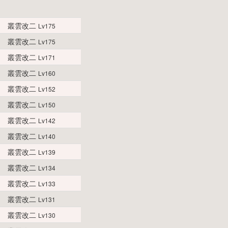
叢雲改二
Lv175
叢雲改二
Lv175
叢雲改二
Lv171
叢雲改二
Lv160
叢雲改二
Lv152
叢雲改二
Lv150
叢雲改二
Lv142
叢雲改二
Lv140
叢雲改二
Lv139
叢雲改二
Lv134
叢雲改二
Lv133
叢雲改二
Lv131
叢雲改二
Lv130