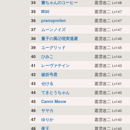
34
篝ちゃんのコーヒー
叢雲改二
Lv148
35
M30
叢雲改二
Lv147
36
pranoprofen
叢雲改二
Lv147
37
ムーンノイズ
叢雲改二
Lv147
38
量子の風〄現実逃避
叢雲改二
Lv146
39
ユーグリッド
叢雲改二
Lv145
40
ひみこ
叢雲改二
Lv144
41
レーヴァテイン
叢雲改二
Lv143
42
破折号君
叢雲改二
Lv142
43
せける
叢雲改二
Lv141
44
てきとうちゃん
叢雲改二
Lv140
45
Carrot Meow
叢雲改二
Lv140
46
サヤカ
叢雲改二
Lv140
47
ゆりか
叢雲改二
Lv140
48
夜王
叢雲改二
Lv140