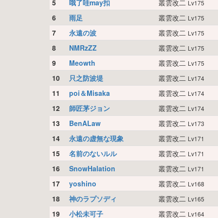
5
哦了哇may扣
叢雲改二
Lv175
6
雨足
叢雲改二
Lv175
7
永遠の波
叢雲改二
Lv175
8
NMRzZZ
叢雲改二
Lv175
9
Meowth
叢雲改二
Lv175
10
只之防波堤
叢雲改二
Lv174
11
poi＆Misaka
叢雲改二
Lv174
12
師匠茅ジョン
叢雲改二
Lv174
13
BenALaw
叢雲改二
Lv173
14
永遠の虚無な現象
叢雲改二
Lv171
15
名前のないルル
叢雲改二
Lv171
16
SnowHalation
叢雲改二
Lv171
17
yoshino
叢雲改二
Lv168
18
神のラプソディ
叢雲改二
Lv165
19
小松未可子
叢雲改二
Lv164