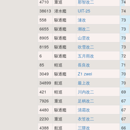
4710
重巡
那智改二
74
38613
潜水艦
UIT-25
74
558
駆逐艦
漣改
73
6655
駆逐艦
潮改二
73
8905
駆逐艦
山雲改
73
8195
駆逐艦
吹雪改二
73
6
駆逐艦
五月雨改
72
85
軽巡
長良改
71
3049
駆逐艦
Z1 zwei
70
34899
航巡
最上改
70
421
軽巡
川内改二
69
7926
重巡
足柄改二
67
4480
駆逐艦
清霜改
67
2230
重巡
衣笠改二
67
4388
航巡
三隈改
66