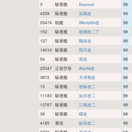
3
駆逐艦
Верный
98
4359
駆逐艦
浜風改
98
25474
戦艦
Warspite改
98
152
駆逐艦
朝潮改二丁
98
127
駆逐艦
陽炎改
98
14010
駆逐艦
照月改
98
54
駆逐艦
雷改
98
25347
正規空母
Aquila改
98
3872
駆逐艦
天津風改
98
13
駆逐艦
初春改二
98
11183
駆逐艦
如月改二
98
13767
駆逐艦
江風改二
98
38
駆逐艦
曙改
98
4185
重巡
妙高改二
98