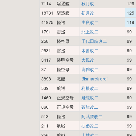
7114
駆逐艦
秋月改
126
18731
駆逐艦
初月改
125
41975
軽巡
由良改二
119
1791
雷巡
北上改二
99
258
軽空母
千代田航改二
99
2531
雷巡
木曾改二
99
3417
装甲空母
大鳳改
99
37
軽空母
龍驤改二
99
3898
戦艦
Bismarck drei
99
539
航巡
利根改二
99
1460
正規空母
飛龍改二
99
860
正規空母
蒼龍改二
99
513
軽巡
阿武隈改二
99
211
航戦
扶桑改二
99
256
航戦
山城改二
99