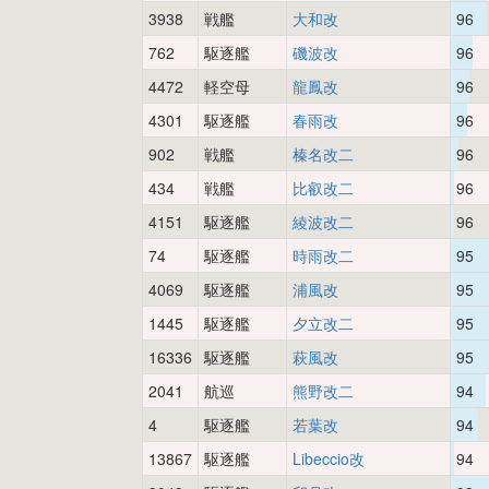
3938
戦艦
大和改
96
762
駆逐艦
磯波改
96
4472
軽空母
龍鳳改
96
4301
駆逐艦
春雨改
96
902
戦艦
榛名改二
96
434
戦艦
比叡改二
96
4151
駆逐艦
綾波改二
96
74
駆逐艦
時雨改二
95
4069
駆逐艦
浦風改
95
1445
駆逐艦
夕立改二
95
16336
駆逐艦
萩風改
95
2041
航巡
熊野改二
94
4
駆逐艦
若葉改
94
13867
駆逐艦
Libeccio改
94