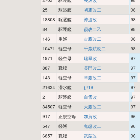
2703
駆逐艦
長波改
98
25
駆逐艦
初霜改二
98
18808
駆逐艦
沖波改
98
84
駆逐艦
霞改二乙
98
146
重巡
古鷹改二
98
10471
軽空母
千歳航改二
98
1971
軽空母
瑞鳳改
97
887
戦艦
長門改二
97
143
軽空母
隼鷹改二
97
21634
潜水艦
伊19
97
2
駆逐艦
白雪改
97
34507
軽空母
大鷹改二
97
917
正規空母
加賀改
96
547
軽巡
鬼怒改二
96
6857
戦艦
武蔵改
96