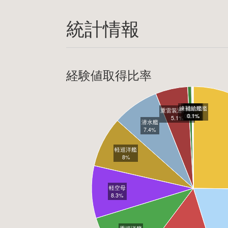
統計情報
経験値取得比率
練習巡洋艦
揚陸艦
工作艦
補給艦
重雷装巡洋艦
0.6%
0.1%
0.1%
0.1%
5.1%
潜水艦
7.4%
軽巡洋艦
8%
軽空母
8.3%