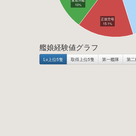
重巡洋艦
10%
正規空母
15.1%
艦娘経験値グラフ
Lv上位5隻
取得上位5隻
第一艦隊
第二