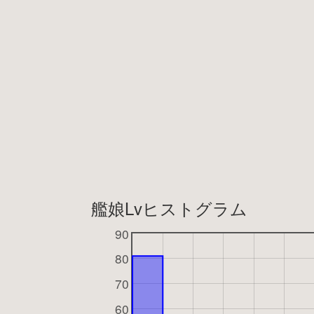
艦娘Lvヒストグラム
90
80
70
60