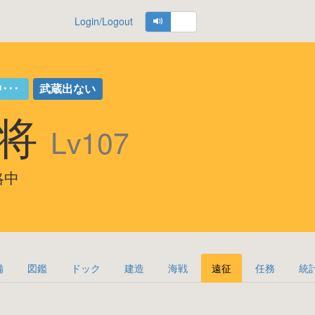
Login/Logout
･･･
武蔵出ない
少将
Lv107
攻略中
備
図鑑
ドック
建造
海戦
遠征
任務
統