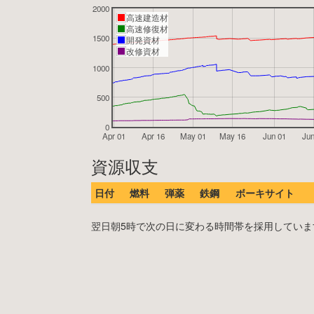
2000
高速建造材
高速修復材
1500
開発資材
改修資材
1000
500
0
Apr 01
Apr 16
May 01
May 16
Jun 01
Jun
資源収支
日付
燃料
弾薬
鉄鋼
ボーキサイト
翌日朝5時で次の日に変わる時間帯を採用しています