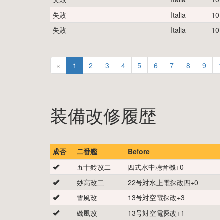
失敗
Italia
10
失敗
Italia
10
«
1
2
3
4
5
6
7
8
9
装備改修履歴
成否
二番艦
Before
五十鈴改二
四式水中聴音機
+
0
妙高改二
22号対水上電探改四
+
0
雪風改
13号対空電探改
+
3
磯風改
13号対空電探改
+
1