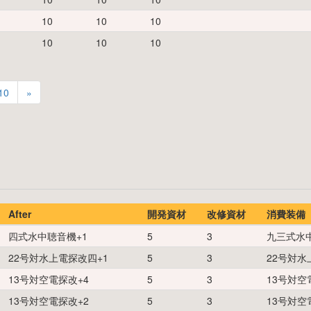
10
10
10
10
10
10
10
»
After
開発資材
改修資材
消費装備
四式水中聴音機
+
1
5
3
九三式水
22号対水上電探改四
+
1
5
3
22号対水
13号対空電探改
+
4
5
3
13号対空
13号対空電探改
+
2
5
3
13号対空