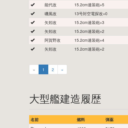
能代改
15.2cm連装砲
+
5
磯風改
13号対空電探改
+
0
矢矧改
15.2cm連装砲
+
3
矢矧改
15.2cm連装砲
+
2
阿賀野改
15.2cm連装砲
+
4
矢矧改
15.2cm連装砲
+
2
«
1
2
»
大型艦建造履歴
名前
燃料
弾薬