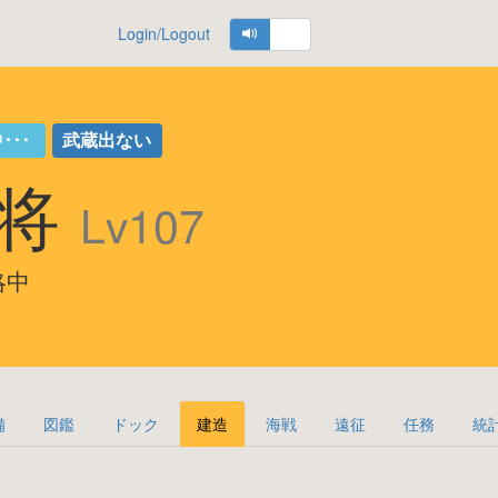
Login/Logout
･･･
武蔵出ない
少将
Lv107
攻略中
備
図鑑
ドック
建造
海戦
遠征
任務
統