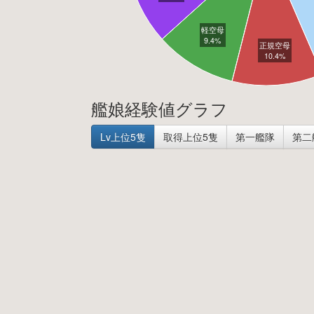
軽空母
9.4%
正規空母
10.4%
艦娘経験値グラフ
Lv上位5隻
取得上位5隻
第一艦隊
第二