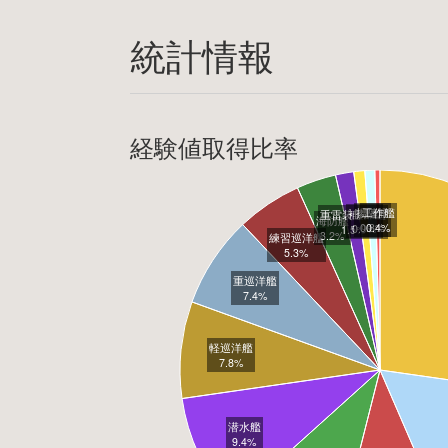
統計情報
経験値取得比率
揚陸艦
工作艦
補給艦
重雷装巡洋艦
海防艦
0.8%
0.4%
0.9%
1.5%
3.2%
練習巡洋艦
5.3%
重巡洋艦
7.4%
軽巡洋艦
7.8%
潜水艦
9.4%