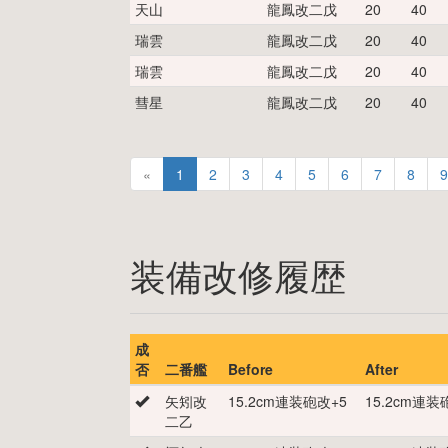
天山
龍鳳改二戊
20
40
瑞雲
龍鳳改二戊
20
40
瑞雲
龍鳳改二戊
20
40
彗星
龍鳳改二戊
20
40
«
1
2
3
4
5
6
7
8
9
装備改修履歴
成
否
二番艦
Before
After
矢矧改
15.2cm連装砲改
+
5
15.2cm連装
二乙