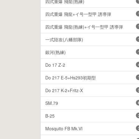
四式重爆 飛龍(熟練)
四式重爆 飛龍+イ号一型甲 誘導弾
四式重爆 飛龍(熟練)+イ号一型甲 誘導弾
一式陸攻(八幡部隊)
銀河(熟練)
Do 17 Z-2
Do 217 E-5+Hs293初期型
Do 217 K-2+Fritz-X
SM.79
B-25
Mosquito FB Mk.VI