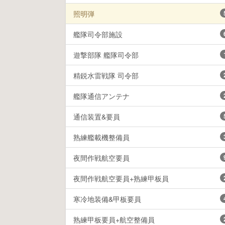
照明弾
艦隊司令部施設
遊撃部隊 艦隊司令部
精鋭水雷戦隊 司令部
艦隊通信アンテナ
通信装置&要員
熟練艦載機整備員
夜間作戦航空要員
夜間作戦航空要員+熟練甲板員
寒冷地装備&甲板要員
熟練甲板要員+航空整備員