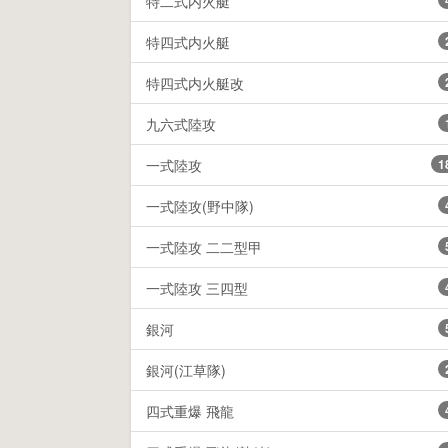
特二式内火艇
特四式内火艇
特四式内火艇改
九六式陸攻
一式陸攻
1
一式陸攻(野中隊)
一式陸攻 二二型甲
一式陸攻 三四型
銀河
銀河(江草隊)
四式重爆 飛龍