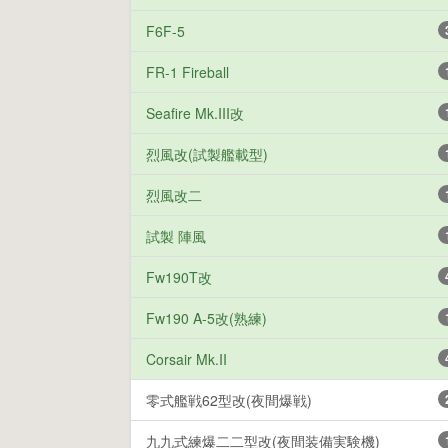
F6F-5
FR-1 Fireball
Seafire Mk.III改
烈風改(試製艦載型)
烈風改二
試製 陣風
Fw190T改
Fw190 A-5改(熟練)
Corsair Mk.II
零式艦戦62型改(夜間爆戦)
九九式練爆二二型改(夜間装備実験機)