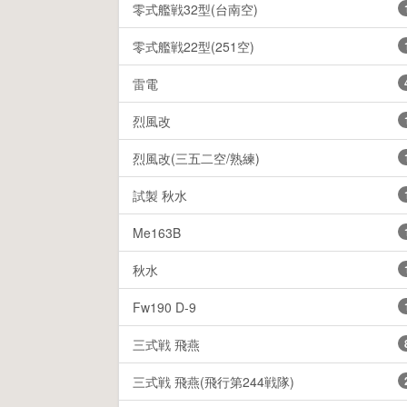
零式艦戦32型(台南空)
零式艦戦22型(251空)
雷電
烈風改
烈風改(三五二空/熟練)
試製 秋水
Me163B
秋水
Fw190 D-9
三式戦 飛燕
三式戦 飛燕(飛行第244戦隊)