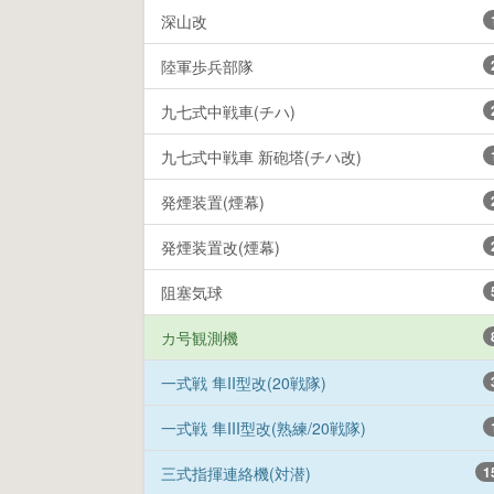
深山改
陸軍歩兵部隊
九七式中戦車(チハ)
九七式中戦車 新砲塔(チハ改)
発煙装置(煙幕)
発煙装置改(煙幕)
阻塞気球
カ号観測機
一式戦 隼II型改(20戦隊)
一式戦 隼III型改(熟練/20戦隊)
三式指揮連絡機(対潜)
1