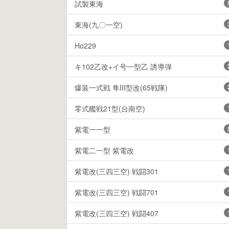
試製東海
東海(九〇一空)
Ho229
キ102乙改+イ号一型乙 誘導弾
爆装一式戦 隼III型改(65戦隊)
零式艦戦21型(台南空)
紫電一一型
紫電二一型 紫電改
紫電改(三四三空) 戦闘301
紫電改(三四三空) 戦闘701
紫電改(三四三空) 戦闘407