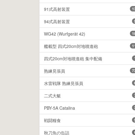
91式高射装置
1
94式高射装置
WG42 (Wurfgerät 42)
1
艦載型 四式20cm対地噴進砲
1
四式20cm対地噴進砲 集中配備
熟練見張員
7
水雷戦隊 熟練見張員
二式大艇
PBY-5A Catalina
戦闘糧食
秋刀魚の缶詰