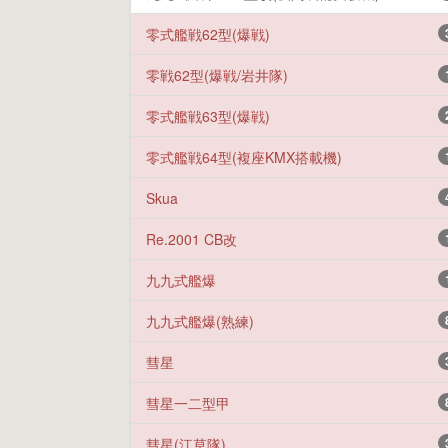
零式艦戦62型(爆戦)
零戦62型(爆戦/岩井隊)
零式艦戦63型(爆戦)
零式艦戦64型(複座KMX搭載機)
Skua
Re.2001 CB改
九九式艦爆
九九式艦爆(熟練)
彗星
彗星一二型甲
彗星(江草隊)