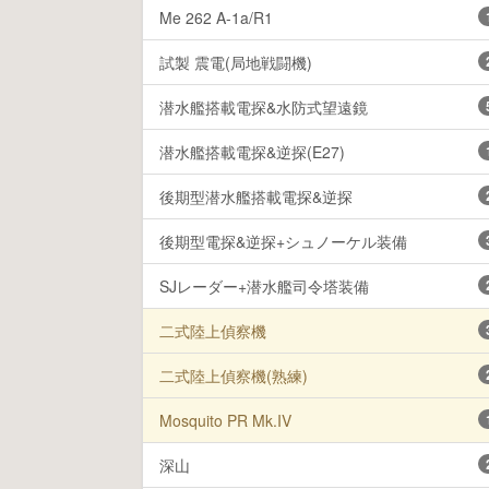
Me 262 A-1a/R1
試製 震電(局地戦闘機)
潜水艦搭載電探&水防式望遠鏡
潜水艦搭載電探&逆探(E27)
後期型潜水艦搭載電探&逆探
後期型電探&逆探+シュノーケル装備
SJレーダー+潜水艦司令塔装備
二式陸上偵察機
二式陸上偵察機(熟練)
Mosquito PR Mk.IV
深山