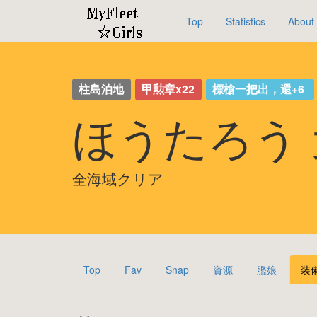
Top
Statistics
About
柱島泊地
甲勲章x22
標槍一把出，還+6
ほうたろう
全海域クリア
Top
Fav
Snap
資源
艦娘
装