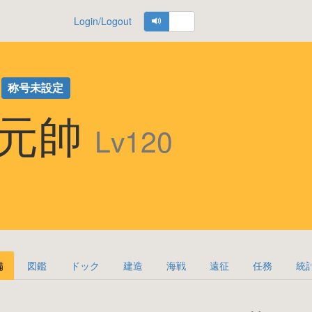
Login/Logout
称号未設定
 元帥
Lv120
備
図鑑
ドック
建造
海戦
遠征
任務
統