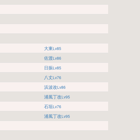
大東
Lv85
佐渡
Lv86
日振
Lv85
八丈
Lv76
浜波改
Lv86
浦風丁改
Lv95
石垣
Lv76
浦風丁改
Lv95