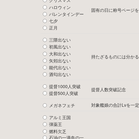
クリスマス
ハロウィン
固有の日に称号ページを
バレンタインデー
七夕
正月
三隈出ない
初風出ない
大和出ない
持たざるものには分かる
矢矧出ない
能代出ない
酒匂出ない
提督1000人突破
提督人数突破記念
提督500人突破
対象艦娘の合計Lvを一
メガネフェチ
アルミ王国
弾薬王
燃料欠乏
石油の一滴血の一