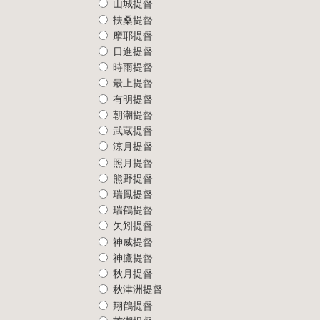
山城提督
扶桑提督
摩耶提督
日進提督
時雨提督
最上提督
有明提督
朝潮提督
武蔵提督
涼月提督
照月提督
熊野提督
瑞鳳提督
瑞鶴提督
矢矧提督
神威提督
神鷹提督
秋月提督
秋津洲提督
翔鶴提督