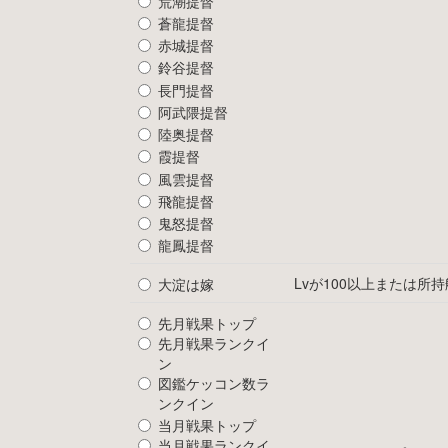
荒潮提督
蒼龍提督
赤城提督
鈴谷提督
長門提督
阿武隈提督
陸奥提督
霞提督
風雲提督
飛龍提督
鬼怒提督
龍鳳提督
Lvが100以上または所
大淀は嫁
先月戦果トップ
先月戦果ランクイ
ン
図鑑ケッコン数ラ
ンクイン
当月戦果トップ
当月戦果ランクイ