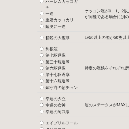
ハーレムカッコガ
チ
ケッコン艦が0、1、2
一途
が同種である場合に別の
重婚カッコカリ
陸奥に一途
Lv50以上の艦が50隻以
精鋭の大艦隊
利根筑
第七駆逐隊
第三十駆逐隊
特定の艦娘をそれぞれ所
第六駆逐隊
第十七駆逐隊
第十六駆逐隊
鎮守府の朝チュン
幸運の夕立
運のステータスがMAX
幸運の女神
幸運の阿武隈
エイプリルフール