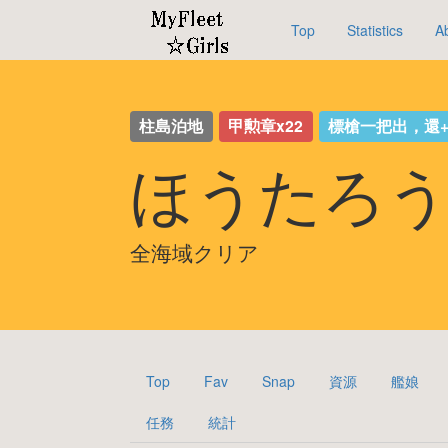
Top
Statistics
A
柱島泊地
甲勲章x22
標槍一把出，還+
ほうたろう
全海域クリア
Top
Fav
Snap
資源
艦娘
任務
統計