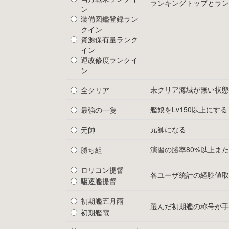
ランキングトップとラン
ン
装備図鑑登録ラン
クイン
資源保有量ランク
イン
運改修度ランクイ
ン
未クリア海域が無い状態
全クリア
艦娘をLv150以上にする
最強の一隻
元帥になる
元帥
演習の勝率80%以上また
勝ち組
ロリコン提督
各ユーザ統計の経験値取
駆逐艦提督
初期艦五月雨
選んだ初期艦の称号が手
初期艦電