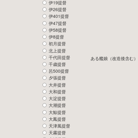
伊19提督
伊26提督
伊401提督
伊47提督
伊58提督
伊8提督
初月提督
北上提督
千代田提督
ある艦娘（改造後含む）
千歳提督
呂500提督
夕張提督
大井提督
大和提督
大淀提督
大潮提督
大鯨提督
大鳳提督
天津風提督
天霧提督