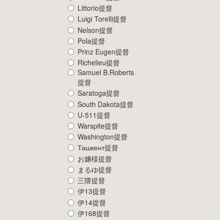
Littorio提督
Luigi Torelli提督
Nelson提督
Pola提督
Prinz Eugen提督
Richelieu提督
Samuel B.Roberts
提督
Saratoga提督
South Dakota提督
U-511提督
Warspite提督
Washington提督
Ташкент提督
お嬢様提督
まるゆ提督
三隈提督
伊13提督
伊14提督
伊168提督