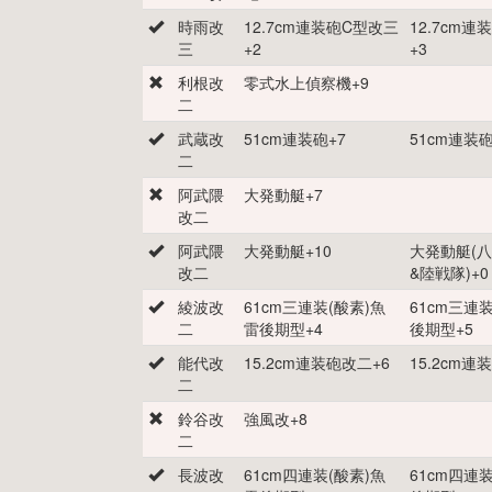
時雨改
12.7cm連装砲C型改三
12.7cm
三
+
2
+
3
利根改
零式水上偵察機
+
9
二
武蔵改
51cm連装砲
+
7
51cm連装
二
阿武隈
大発動艇
+
7
改二
阿武隈
大発動艇
+
10
大発動艇(
改二
&陸戦隊)
+
0
綾波改
61cm三連装(酸素)魚
61cm三連
二
雷後期型
+
4
後期型
+
5
能代改
15.2cm連装砲改二
+
6
15.2cm連
二
鈴谷改
強風改
+
8
二
長波改
61cm四連装(酸素)魚
61cm四連