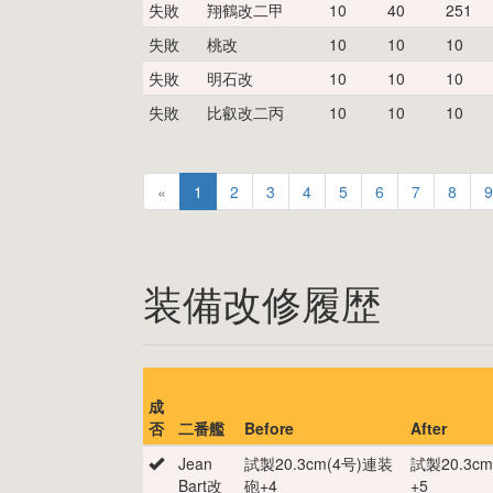
失敗
翔鶴改二甲
10
40
251
失敗
桃改
10
10
10
失敗
明石改
10
10
10
失敗
比叡改二丙
10
10
10
«
1
2
3
4
5
6
7
8
9
装備改修履歴
成
否
二番艦
Before
After
Jean
試製20.3cm(4号)連装
試製20.3c
Bart改
砲
+
4
+
5