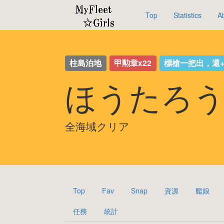
Top
Statistics
A
柱島泊地
甲勲章x22
標槍一把出，還+
ほうたろう
全海域クリア
Top
Fav
Snap
資源
艦娘
任務
統計