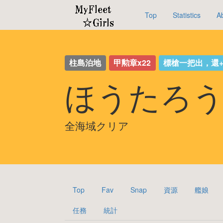
Top
Statistics
A
柱島泊地
甲勲章x22
標槍一把出，還+
ほうたろう
全海域クリア
Top
Fav
Snap
資源
艦娘
任務
統計