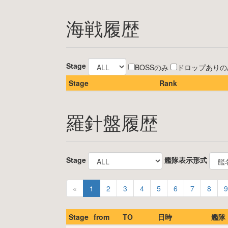
海戦履歴
Stage
BOSSのみ
ドロップありの
Stage
Rank
羅針盤履歴
Stage
艦隊表示形式
«
1
2
3
4
5
6
7
8
9
Stage
from
TO
日時
艦隊