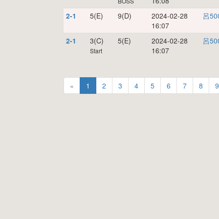
16:08
BOSS
2-1
5(E)
9(D)
2024-02-28
呂50
16:07
2-1
3(C)
5(E)
2024-02-28
呂50
16:07
Start
«
1
2
3
4
5
6
7
8
9