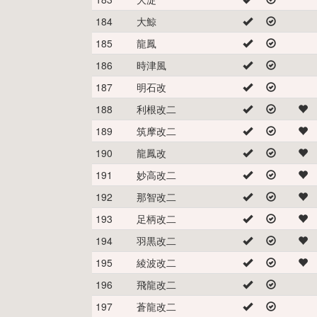
184
大鯨
185
龍鳳
186
時津風
187
明石改
188
利根改二
189
筑摩改二
190
龍鳳改
191
妙高改二
192
那智改二
193
足柄改二
194
羽黒改二
195
綾波改二
196
飛龍改二
197
蒼龍改二