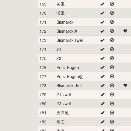
169
谷風
170
浜風
171
Bismarck
172
Bismarck改
173
Bismarck zwei
174
Z1
175
Z3
176
Prinz Eugen
177
Prinz Eugen改
178
Bismarck drei
179
Z1 zwei
180
Z3 zwei
181
天津風
182
明石
183
大淀