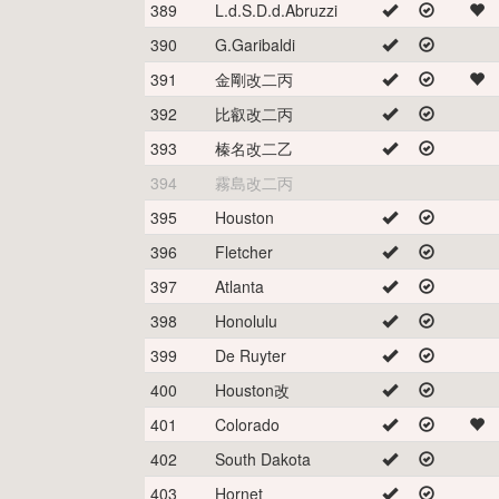
389
L.d.S.D.d.Abruzzi
390
G.Garibaldi
391
金剛改二丙
392
比叡改二丙
393
榛名改二乙
394
霧島改二丙
395
Houston
396
Fletcher
397
Atlanta
398
Honolulu
399
De Ruyter
400
Houston改
401
Colorado
402
South Dakota
403
Hornet