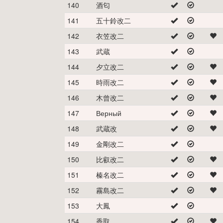
140
酒匂
141
五十鈴改二
142
衣笠改二
143
武蔵
144
夕立改二
145
時雨改二
146
木曾改二
147
Верный
148
武蔵改
149
金剛改二
150
比叡改二
151
榛名改二
152
霧島改二
153
大鳳
154
香取