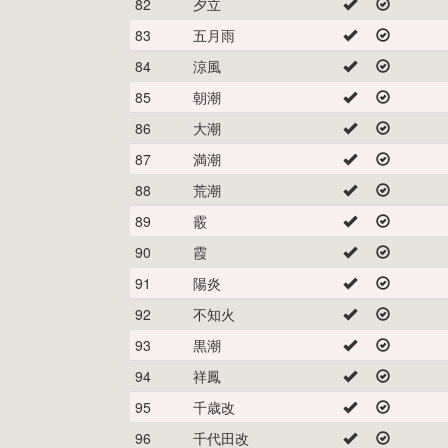
82
夕立
83
五月雨
84
涼風
85
朝潮
86
大潮
87
満潮
88
荒潮
89
霰
90
霞
91
陽炎
92
不知火
93
黒潮
94
祥鳳
95
千歳改
96
千代田改