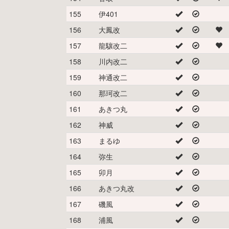
155
伊401
156
大鳳改
157
龍驤改二
158
川内改二
159
神通改二
160
那珂改二
161
あきつ丸
162
神威
163
まるゆ
164
弥生
165
卯月
166
あきつ丸改
167
磯風
168
浦風