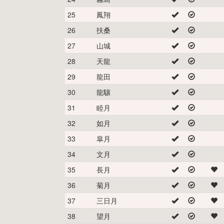
25
鳳翔
26
扶桑
27
山城
28
天龍
29
龍田
30
龍驤
31
睦月
32
如月
33
皐月
34
文月
35
長月
36
菊月
37
三日月
38
望月