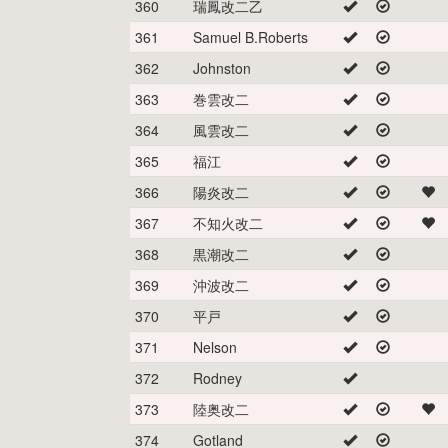
360
瑞鳳改二乙
361
Samuel B.Roberts
362
Johnston
363
巻雲改二
364
風雲改二
365
福江
366
陽炎改二
367
不知火改二
368
黒潮改二
369
沖波改二
370
平戸
371
Nelson
372
Rodney
373
陸奥改二
374
Gotland