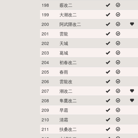
198
霰改二
199
大潮改二
200
阿武隈改二
201
雲龍
202
天城
203
葛城
204
初春改二
205
春雨
206
雲龍改
207
潮改二
208
隼鷹改二
209
早霜
210
清霜
211
扶桑改二