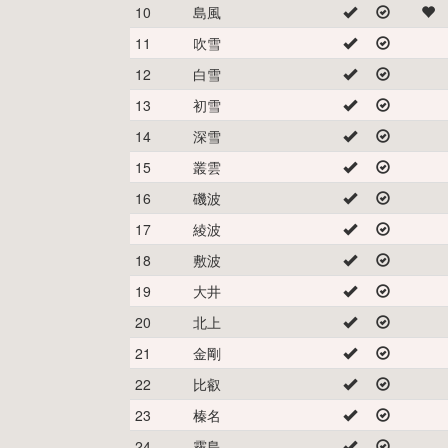
10
島風
11
吹雪
12
白雪
13
初雪
14
深雪
15
叢雲
16
磯波
17
綾波
18
敷波
19
大井
20
北上
21
金剛
22
比叡
23
榛名
24
霧島