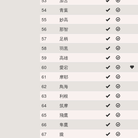
53
加古
54
青葉
55
妙高
56
那智
57
足柄
58
羽黒
59
高雄
60
愛宕
61
摩耶
62
鳥海
63
利根
64
筑摩
65
飛鷹
66
隼鷹
67
朧