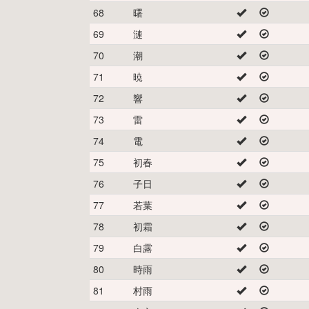
68
曙
69
漣
70
潮
71
暁
72
響
73
雷
74
電
75
初春
76
子日
77
若葉
78
初霜
79
白露
80
時雨
81
村雨