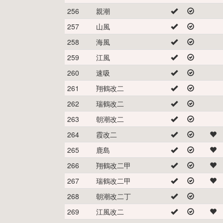
256
親潮
257
山風
258
海風
259
江風
260
速吸
261
翔鶴改二
262
瑞鶴改二
263
朝潮改二
264
霞改二
265
鹿島
266
翔鶴改二甲
267
瑞鶴改二甲
268
朝潮改二丁
269
江風改二