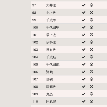
97
大井改
98
北上改
99
千歳甲
100
千代田甲
101
最上改
102
伊勢改
103
日向改
104
千歳航
105
千代田航
106
翔鶴
107
瑞鶴
108
瑞鶴改
109
鬼怒
110
阿武隈