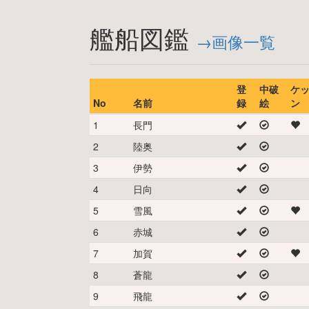
艦船図鑑
→画像一覧
登
中破
ケ
No
名前
録
絵
ン
1
長門
2
陸奥
3
伊勢
4
日向
5
雪風
6
赤城
7
加賀
8
蒼龍
9
飛龍