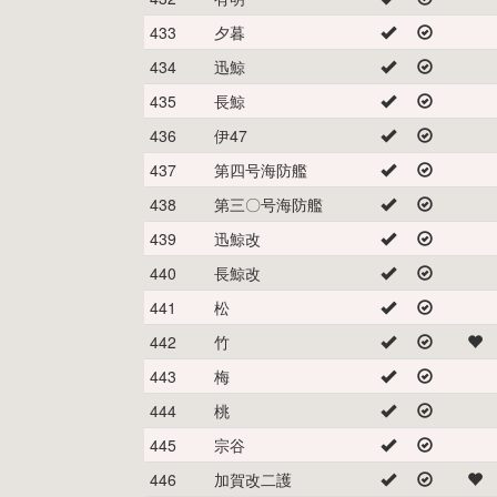
433
夕暮
434
迅鯨
435
長鯨
436
伊47
437
第四号海防艦
438
第三〇号海防艦
439
迅鯨改
440
長鯨改
441
松
442
竹
443
梅
444
桃
445
宗谷
446
加賀改二護