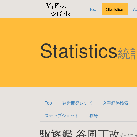
Top
Statistics
A
Statistics
統
Top
建造開発レシピ
入手経路検索
スナップショット
称号
駆逐艦 谷風丁改
たに