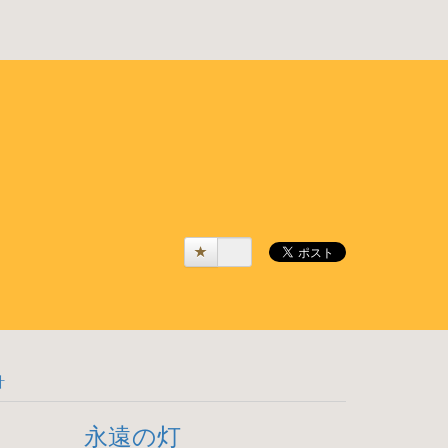
計
永遠の灯