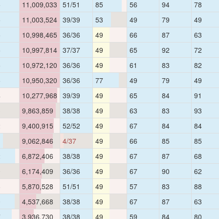
5
11,009,033
51/51
85
56
94
78
5
11,003,524
39/39
53
49
79
49
5
10,998,465
36/36
49
66
87
63
5
10,997,814
37/37
49
65
92
72
5
10,972,120
36/36
49
61
83
82
5
10,950,320
36/36
77
49
79
49
4
10,277,968
39/39
49
65
84
91
3
9,863,859
38/38
49
63
83
93
2
9,400,915
52/52
49
67
84
84
1
9,062,846
4/37
49
66
85
85
2
6,872,406
38/38
49
67
87
68
0
6,174,409
36/36
49
67
90
62
8
5,870,528
51/51
49
57
83
88
0
4,537,668
38/38
49
67
87
63
7
3,936,730
38/38
49
59
84
80