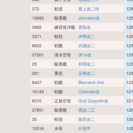
272
航巡
最上改二特
12
12682
駆逐艦
Johnston改
12
3965
練習巡洋艦
香取改
12
3371
航戦
伊勢改二
12
8622
戦艦
武蔵改二
12
37261
潜水空母
伊14改
12
25
駆逐艦
村雨改二
12
281
重巡
足柄改二
12
8407
戦艦
Bismarck drei
12
16140
戦艦
Colorado改
12
8370
正規空母
Graf Zeppelin改
12
27851
駆逐艦
霞改二乙
12
35
軽巡
龍田改二
12
12516
水母
日進甲
12