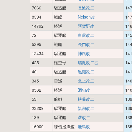
7666
駆逐艦
長波改二
14
8394
戦艦
Nelson改
14
14792
軽巡
阿賀野改
14
72
駆逐艦
白露改二
14
5295
戦艦
長門改二
14
12434
駆逐艦
神風改
14
425
軽空母
瑞鳳改二乙
14
40
駆逐艦
黒潮改二
14
345
雷巡
北上改二
14
8562
軽巡
酒匂改
14
53
航戦
扶桑改二
13
23209
駆逐艦
親潮改二
13
139
駆逐艦
曙改二
13
16000
練習巡洋艦
鹿島改
13