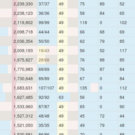
5
2,239,330
37/37
49
75
89
52
5
2,238,123
36/36
49
58
84
65
4
2,119,802
99/99
49
118
0
102
3
2,098,718
44/44
49
66
68
69
3
2,036,354
50/50
49
62
79
85
2
2,009,193
19/43
49
56
52
117
2
1,975,827
28/68
49
76
88
85
9
1,770,983
69/69
49
76
87
84
9
1,730,648
89/89
49
67
0
84
8
1,683,631
107/107
49
135
0
112
7
1,627,485
92/92
63
56
0
84
6
1,533,960
87/87
49
65
0
90
6
1,527,312
48/48
49
45
72
44
5
1,521,050
35/35
49
49
79
48
5
1,520,581
86/86
49
70
0
88