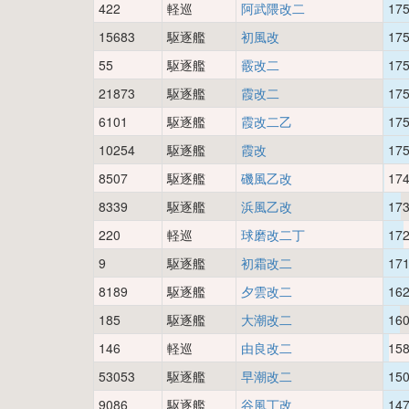
422
軽巡
阿武隈改二
17
15683
駆逐艦
初風改
17
55
駆逐艦
霰改二
17
21873
駆逐艦
霞改二
17
6101
駆逐艦
霞改二乙
17
10254
駆逐艦
霞改
17
8507
駆逐艦
磯風乙改
17
8339
駆逐艦
浜風乙改
17
220
軽巡
球磨改二丁
17
9
駆逐艦
初霜改二
17
8189
駆逐艦
夕雲改二
16
185
駆逐艦
大潮改二
16
146
軽巡
由良改二
15
53053
駆逐艦
早潮改二
15
9086
駆逐艦
谷風丁改
14