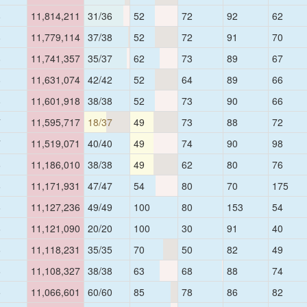
8
11,814,211
31/36
52
72
92
62
8
11,779,114
37/38
52
72
91
70
8
11,741,357
35/37
62
73
89
67
8
11,631,074
42/42
52
64
89
66
8
11,601,918
38/38
52
73
90
66
7
11,595,717
18/37
49
73
88
72
7
11,519,071
40/40
49
74
90
98
6
11,186,010
38/38
49
62
80
76
6
11,171,931
47/47
54
80
70
175
6
11,127,236
49/49
100
80
153
54
6
11,121,090
20/20
100
30
91
40
6
11,118,231
35/35
70
50
82
49
6
11,108,327
38/38
63
68
88
74
5
11,066,601
60/60
85
78
86
82