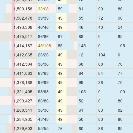
5
1,509,158
33/68
59
81
90
86
5
1,502,478
39/39
49
55
72
90
5
1,493,308
46/46
49
46
40
54
5
1,475,517
86/86
67
88
0
85
3
1,414,187
45/108
85
145
0
105
3
1,412,665
26/26
49
12
104
0
3
1,412,504
36/36
49
68
88
70
3
1,411,883
63/63
49
84
84
77
3
1,378,168
99/99
49
99
36
70
1
1,321,405
98/98
49
105
0
100
1
1,299,427
86/86
49
52
0
80
0
1,288,541
36/36
49
61
83
82
0
1,284,935
48/48
49
50
80
80
0
1,279,603
55/55
76
60
88
65