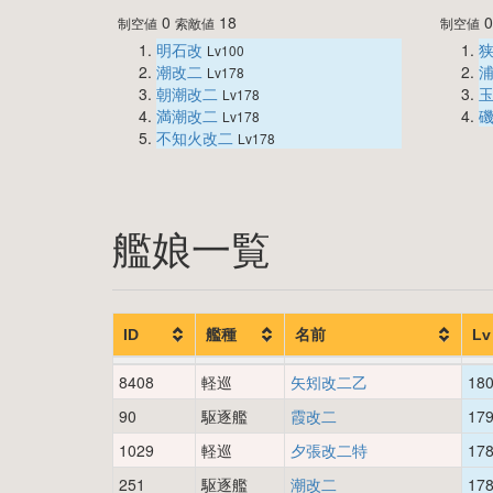
0
18
制空値
索敵値
制空値
明石改
Lv100
潮改二
Lv178
朝潮改二
Lv178
満潮改二
Lv178
不知火改二
Lv178
艦娘一覧
ID
艦種
名前
Lv
8408
軽巡
矢矧改二乙
18
90
駆逐艦
霞改二
17
1029
軽巡
夕張改二特
17
251
駆逐艦
潮改二
17