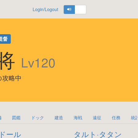
Login/Logout
提督
大将
Lv120
5海域の攻略中
備
図鑑
ドック
建造
海戦
遠征
任務
統
ドール
タルト·タタン