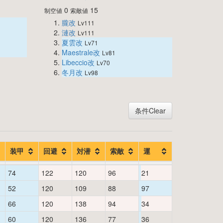
0
15
制空値
索敵値
朧改
Lv111
漣改
Lv111
夏雲改
Lv71
Maestrale改
Lv81
Libeccio改
Lv70
冬月改
Lv98
条件Clear
装甲
回避
対潜
索敵
運
74
122
120
96
21
52
120
109
88
97
66
120
138
94
34
60
120
136
77
36