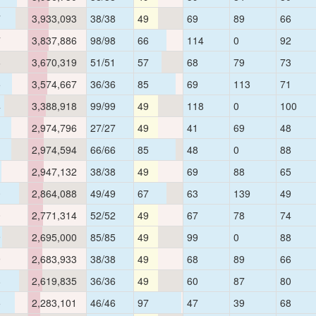
7
3,933,093
38/38
49
69
89
66
7
3,837,886
98/98
66
114
0
92
6
3,670,319
51/51
57
68
79
73
5
3,574,667
36/36
85
69
113
71
4
3,388,918
99/99
49
118
0
100
1
2,974,796
27/27
49
41
69
48
1
2,974,594
66/66
85
48
0
88
1
2,947,132
38/38
49
69
88
65
0
2,864,088
49/49
67
63
139
49
0
2,771,314
52/52
49
67
78
74
9
2,695,000
85/85
49
99
0
88
9
2,683,933
38/38
49
68
89
66
8
2,619,835
36/36
49
60
87
80
5
2,283,101
46/46
97
47
39
68