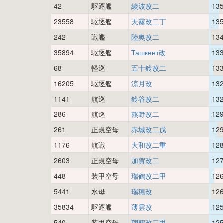
42
駆逐艦
綾波改二
13
23558
駆逐艦
天霧改二丁
13
242
戦艦
陸奥改二
13
35894
駆逐艦
Ташкент改
13
68
軽巡
五十鈴改二
13
16205
駆逐艦
涼月改
13
1141
航巡
鈴谷改二
13
286
航巡
熊野改二
12
261
正規空母
赤城改二戊
12
1176
航戦
大和改二重
12
2603
正規空母
加賀改二
12
448
装甲空母
瑞鶴改二甲
12
5441
水母
瑞穂改
12
35834
駆逐艦
薄雲改
12
540
装甲空母
翔鶴改二甲
12