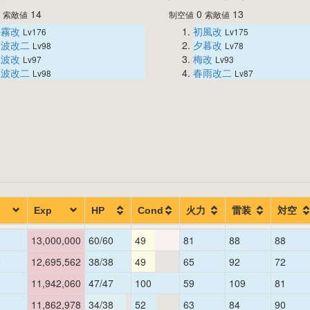
0
14
0
13
索敵値
制空値
索敵値
狭霧改
初風改
Lv176
Lv175
浦波改二
夕暮改
Lv98
Lv78
玉波改
梅改
Lv97
Lv93
磯波改二
春雨改二
Lv98
Lv87
Exp
HP
Cond
火力
雷装
対空
0
13,000,000
60/60
49
81
88
88
9
12,695,562
38/38
49
65
92
72
8
11,942,060
47/47
100
59
109
81
8
11,862,978
34/38
52
63
84
90