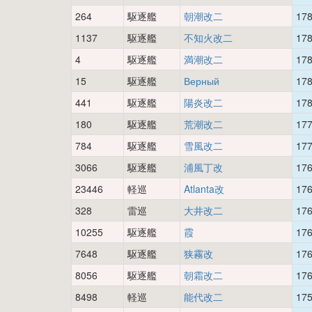
264
駆逐艦
朝潮改二
17
1137
駆逐艦
不知火改二
17
4
駆逐艦
満潮改二
17
15
駆逐艦
Верный
17
441
駆逐艦
陽炎改二
17
180
駆逐艦
荒潮改二
17
784
駆逐艦
雪風改二
17
3066
駆逐艦
浦風丁改
17
23446
軽巡
Atlanta改
17
328
雷巡
大井改二
17
10255
駆逐艦
霞
17
7648
駆逐艦
狭霧改
17
8056
駆逐艦
朝霜改二
17
8498
軽巡
能代改二
17