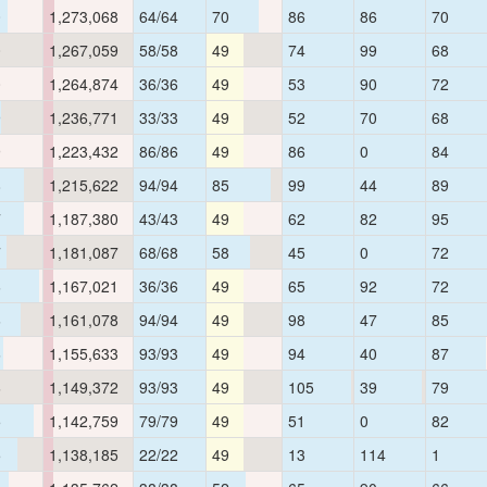
0
1,273,068
64/64
70
86
86
70
0
1,267,059
58/58
49
74
99
68
0
1,264,874
36/36
49
53
90
72
9
1,236,771
33/33
49
52
70
68
9
1,223,432
86/86
49
86
0
84
8
1,215,622
94/94
85
99
44
89
7
1,187,380
43/43
49
62
82
95
7
1,181,087
68/68
58
45
0
72
6
1,167,021
36/36
49
65
92
72
6
1,161,078
94/94
49
98
47
85
6
1,155,633
93/93
49
94
40
87
6
1,149,372
93/93
49
105
39
79
5
1,142,759
79/79
49
51
0
82
5
1,138,185
22/22
49
13
114
1