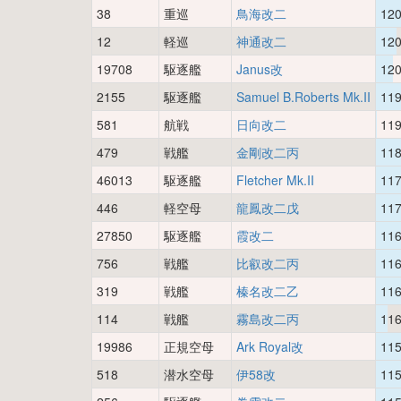
38
重巡
鳥海改二
12
12
軽巡
神通改二
12
19708
駆逐艦
Janus改
12
2155
駆逐艦
Samuel B.Roberts Mk.II
11
581
航戦
日向改二
11
479
戦艦
金剛改二丙
11
46013
駆逐艦
Fletcher Mk.II
11
446
軽空母
龍鳳改二戊
11
27850
駆逐艦
霞改二
11
756
戦艦
比叡改二丙
11
319
戦艦
榛名改二乙
11
114
戦艦
霧島改二丙
11
19986
正規空母
Ark Royal改
11
518
潜水空母
伊58改
11