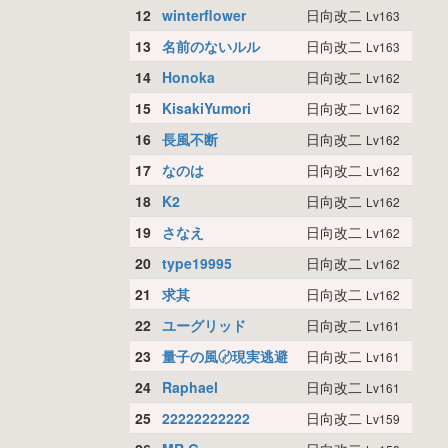
12
winterflower
日向改二
Lv163
13
名前のないルル
日向改二
Lv163
14
Honoka
日向改二
Lv162
15
KisakiYumori
日向改二
Lv162
16
長風不断
日向改二
Lv162
17
なのは
日向改二
Lv162
18
K2
日向改二
Lv162
19
さなえ
日向改二
Lv162
20
type19995
日向改二
Lv162
21
求其
日向改二
Lv162
22
ユーグリッド
日向改二
Lv161
23
量子の風〄現実逃避
日向改二
Lv161
24
Raphael
日向改二
Lv161
25
22222222222
日向改二
Lv159