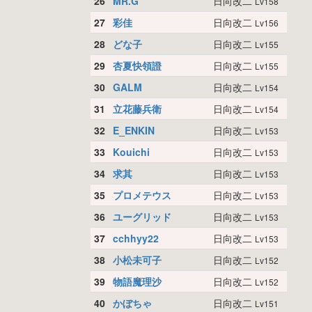
26
MR.G
日向改二
Lv158
27
彩佳
日向改二
Lv156
28
どな子
日向改二
Lv155
29
杏夏快領證
日向改二
Lv155
30
GALM
日向改二
Lv154
31
立花藤兵衛
日向改二
Lv154
32
E_ENKIN
日向改二
Lv153
33
Kouichi
日向改二
Lv153
34
求其
日向改二
Lv153
35
プロメテウス
日向改二
Lv153
36
ユーグリッド
日向改二
Lv153
37
cchhyy22
日向改二
Lv153
38
小松未可子
日向改二
Lv152
39
物語魔理沙
日向改二
Lv152
40
かぼちゃ
日向改二
Lv151