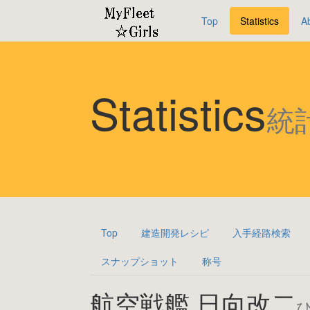
Top
Statistics
A
Statistics
統
Top
建造開発レシピ
入手経路検索
スナップショット
称号
航空戦艦 日向改二