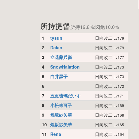
所持提督
所持19.8%:図鑑10.0%
1
tysun
日向改二
Lv179
2
Dalao
日向改二
Lv179
3
立花藤兵衛
日向改二
Lv177
4
SnowHalation
日向改二
Lv173
5
白井黑子
日向改二
Lv173
6
日向改二
Lv172
7
五更琉璃だいす
日向改二
Lv171
8
小松未可子
日向改二
Lv169
9
煌坂紗矢華
日向改二
Lv168
10
煌坂紗矢華
日向改二
Lv165
11
Rena
日向改二
Lv164