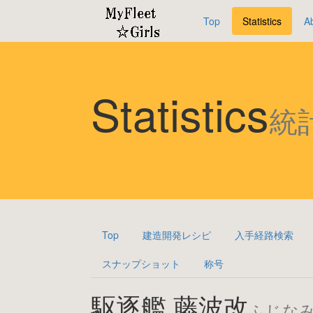
Top
Statistics
A
Statistics
統
Top
建造開発レシピ
入手経路検索
スナップショット
称号
駆逐艦 藤波改
ふじな