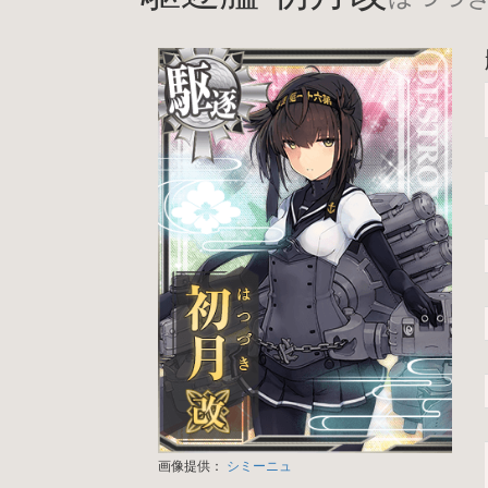
画像提供：
シミーニュ