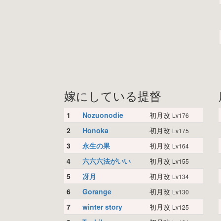
嫁にしている提督
1
Nozuonodie
初月改
Lv176
2
Honoka
初月改
Lv175
3
永生の果
初月改
Lv164
4
六六六法がいい
初月改
Lv155
5
冴月
初月改
Lv134
6
Gorange
初月改
Lv130
7
winter story
初月改
Lv125