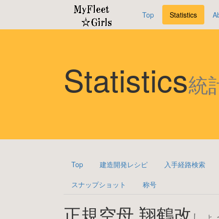
Top
Statistics
A
Statistics
統
Top
建造開発レシピ
入手経路検索
スナップショット
称号
正規空母 翔鶴改
しょ