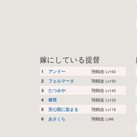
嫁にしている提督
1
アンドー
翔鶴改
Lv163
2
フェルマータ
翔鶴改
Lv150
3
たつみや
翔鶴改
Lv140
4
椎茸
翔鶴改
Lv133
5
安心院に染まる
翔鶴改
Lv119
6
あさくら
翔鶴改
Lv96