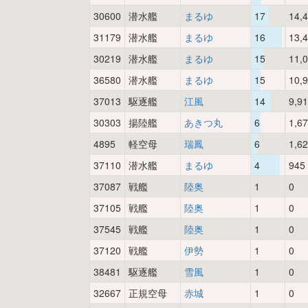
30600
潜水艦
まるゆ
17
14,
31179
潜水艦
まるゆ
16
13,
30219
潜水艦
まるゆ
15
11,
36580
潜水艦
まるゆ
15
10,
37013
駆逐艦
江風
14
9,9
30303
揚陸艦
あきつ丸
6
1,6
4895
軽空母
瑞鳳
6
1,6
37110
潜水艦
まるゆ
4
945
37087
戦艦
陸奥
1
0
37105
戦艦
陸奥
1
0
37545
戦艦
陸奥
1
0
37120
戦艦
伊勢
1
0
38481
駆逐艦
雪風
1
0
32667
正規空母
赤城
1
0