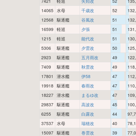
7421
軽巡
矢矧改
52
135
14065
水母
千歳改
52
132
12568
駆逐艦
谷風改
51
132
16599
軽巡
夕張
51
131
1215
軽巡
能代改
51
130
5306
駆逐艦
夕雲改
50
125
2923
駆逐艦
五月雨改
49
122
7409
駆逐艦
秋雲改
49
118
17801
潜水艦
伊58
47
112
19918
駆逐艦
春雨改
47
110
18227
潜水艦
まるゆ改
47
109
29837
駆逐艦
高波改
45
100
6255
駆逐艦
白露改
44
97,
37537
水母
瑞穂改
40
78,
15097
駆逐艦
巻雲改
39
77,