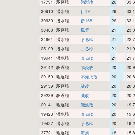
17791
駆逐艦
満潮改
26
33,
30910
潜水艦
伊19
26
33,
30930
潜水艦
伊168
26
33,
38488
駆逐艦
風雲
21
23,
24661
潜水艦
まるゆ
21
22,
25199
潜水艦
まるゆ
21
21,
19941
潜水艦
まるゆ
21
21,
29142
駆逐艦
陽炎改
20
20,
29150
駆逐艦
不知火改
20
20,
29159
駆逐艦
漣改
20
20,
29239
駆逐艦
朧改
20
20,
29141
駆逐艦
磯波改
20
19,
19423
潜水艦
まるゆ
20
19,
19427
潜水艦
まるゆ
20
19,
37721
駆逐艦
海風
18
15,