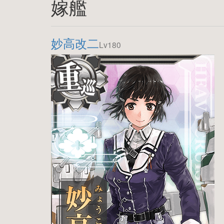
嫁艦
妙高改二
Lv180