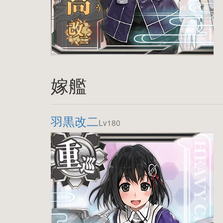
嫁艦
羽黒改二
Lv180