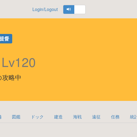
Login/Logout
提督
将
Lv120
5海域の攻略中
備
図鑑
ドック
建造
海戦
遠征
任務
統