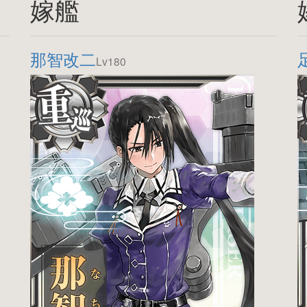
嫁艦
那智改二
Lv180