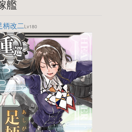
嫁艦
足柄改二
Lv180