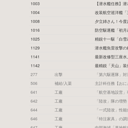
1003
【潜水艦任務】潜
1004
改装航空巡洋艦「
1008
夕立姉さん！今度
1016
防空駆逐艦「初月
1025
精鋭十一駆「白雪
1129
潜水艦魚雷攻撃の
1141
最新改修型三座水
1142
最精鋭「天山」装
277
出撃
「第六駆逐隊」対
506
補給/入渠
主計科任務【おに
641
工廠
「航空基地設営」
642
工廠
「陸攻」隊の増勢
644
工廠
「一式陸攻」性能
646
工廠
「特注家具」の調
647
工廠
中部海域「基地航