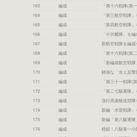
163
編成
「第十六戦隊(第
164
編成
「第三航空戦隊」
165
編成
「第四航空戦隊」
166
編成
「小沢艦隊」を編
167
編成
新航空戦隊を編成
168
編成
「第十六戦隊(第
169
編成
「新編成航空戦隊
170
編成
精強な「水上反撃
171
編成
「第三十一戦隊(
172
編成
「第二七駆逐隊」
173
編成
強行高速輸送部隊
174
編成
新編「水雷戦隊」
175
編成
新編「第八駆逐隊
176
編成
精鋭！八駆第一小