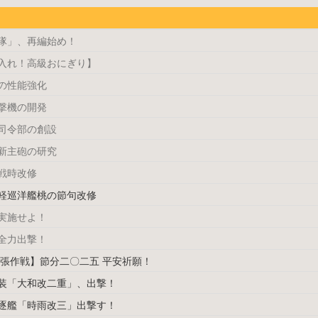
隊」、再編始め！
入れ！高級おにぎり】
の性能強化
撃機の開発
司令部の創設
新主砲の研究
戦時改修
軽巡洋艦桃の節句改修
実施せよ！
全力出撃！
拡張作戦】節分二〇二五 平安祈願！
装「大和改二重」、出撃！
逐艦「時雨改三」出撃す！