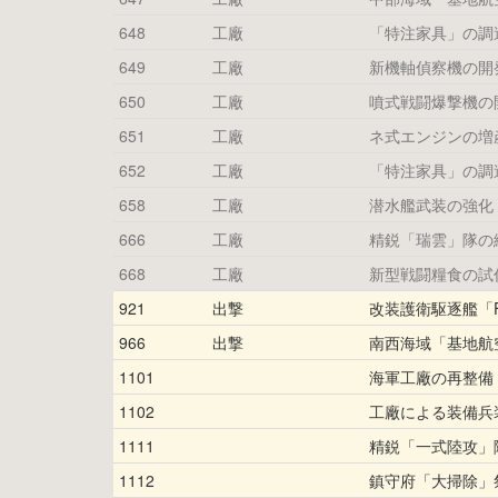
648
工廠
「特注家具」の調
649
工廠
新機軸偵察機の開
650
工廠
噴式戦闘爆撃機の
651
工廠
ネ式エンジンの増
652
工廠
「特注家具」の調
658
工廠
潜水艦武装の強化
666
工廠
精鋭「瑞雲」隊の
668
工廠
新型戦闘糧食の試
921
出撃
改装護衛駆逐艦「Fle
966
出撃
南西海域「基地航
1101
海軍工廠の再整備
1102
工廠による装備兵
1111
精鋭「一式陸攻」
1112
鎮守府「大掃除」