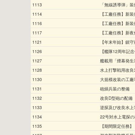
1113
「無線誘導弾」装
1114
【工廠任務】新装
1116
【工廠任務】新装備
1117
【工廠任務】新夜
1121
【年末年始】鎮守
1126
【艦隊12周年記
1127
艦載用「煙幕発生
1128
水上打撃戦用改良3
1130
大規模改装の工廠
1131
砲熕兵装の整備
1132
改良D型砲の配備
1133
逆探及び改良水上
1134
22号対水上電探
1135
【期間限定任務】