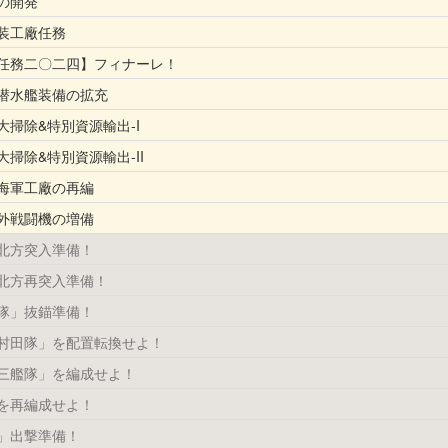
の開発
装工廠任務
任務二〇二四】フィナーレ！
潜水艦装備の拡充
掃除&特別資源輸出-I
掃除&特別資源輸出-II
海軍工廠の再編
外戦闘機の増備
北方突入準備！
北方再突入準備！
隊」抜錨準備！
村田隊」を配置転換せよ！
三艦隊」を編成せよ！
を再編成せよ！
」出撃準備！