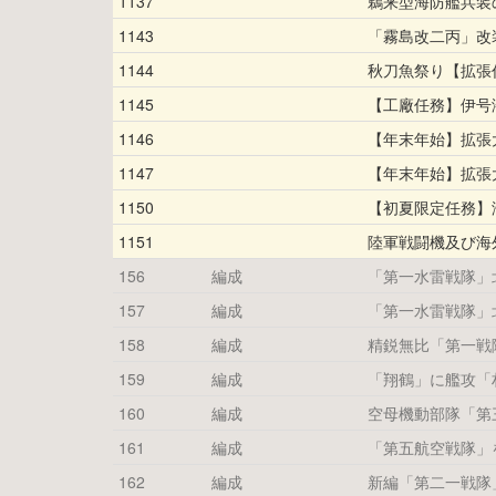
1137
鵜来型海防艦兵装
1143
「霧島改二丙」改
1144
秋刀魚祭り【拡張
1145
【工廠任務】伊号
1146
【年末年始】拡張大
1147
【年末年始】拡張大
1150
【初夏限定任務】
1151
陸軍戦闘機及び海
156
編成
「第一水雷戦隊」
157
編成
「第一水雷戦隊」
158
編成
精鋭無比「第一戦
159
編成
「翔鶴」に艦攻「
160
編成
空母機動部隊「第
161
編成
「第五航空戦隊」
162
編成
新編「第二一戦隊