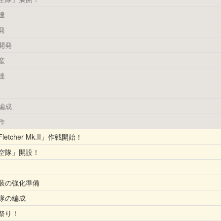
達
発
開発
産
達
編成
作
tcher Mk.II」作戦開始！
空隊」開設！
装の強化準備
隊の編成
祭り！