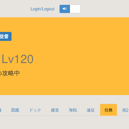
Login/Logout
提督
将
Lv120
5海域の攻略中
備
図鑑
ドック
建造
海戦
遠征
任務
統