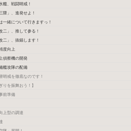
水艦、戦闘哨戒！
三隈」、進発せよ！
は一緒について行きますっ！
改二」、推して参る！
改二」、抜錨します！
精度向上
上偵察機の開発
備艦攻隊の配備
潜哨戒を徹底なのです！
ぎりを振舞おう！】
事前準備
向上型の調達
達
空隊」展開！