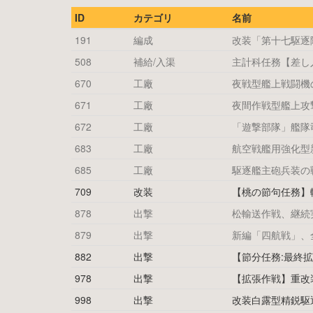
ID
カテゴリ
名前
191
編成
改装「第十七駆逐
508
補給/入渠
主計科任務【差し
670
工廠
夜戦型艦上戦闘機
671
工廠
夜間作戦型艦上攻
672
工廠
「遊撃部隊」艦隊
683
工廠
航空戦艦用強化型
685
工廠
駆逐艦主砲兵装の
709
改装
【桃の節句任務】
878
出撃
松輸送作戦、継続
879
出撃
新編「四航戦」、
882
出撃
【節分任務:最終
978
出撃
【拡張作戦】重改
998
出撃
改装白露型精鋭駆