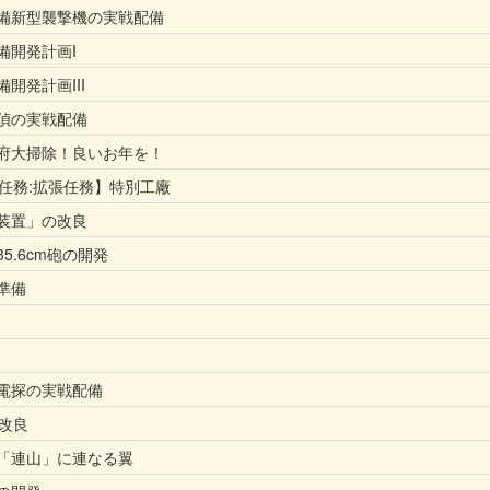
備新型襲撃機の実戦配備
備開発計画I
開発計画III
偵の実戦配備
府大掃除！良いお年を！
念任務:拡張任務】特別工廠
装置」の改良
5.6cm砲の開発
準備
電探の実戦配備
の改良
「連山」に連なる翼